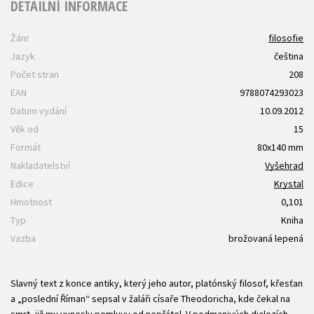
DETAILNÍ INFORMACE
Žánr
filosofie
Jazyk
čeština
Počet stran
208
EAN
9788074293023
Datum vydání
10.09.2012
Věk od
15
Formát
80x140 mm
Nakladatelství
Vyšehrad
Edice
Krystal
Hmotnost
0,101
Typ
Kniha
Vazba
brožovaná lepená
Slavný text z konce antiky, který jeho autor, platónský filosof, křesťan
a „poslední Říman“ sepsal v žaláři císaře Theodoricha, kde čekal na