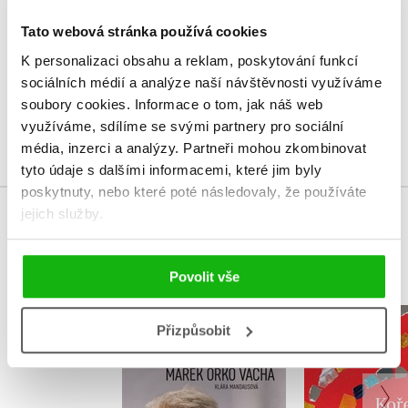
V současné době nejsou vytvořena žádná uživatelská hodnocení.
Tato webová stránka používá cookies
Vaše hodnocení
K personalizaci obsahu a reklam, poskytování funkcí
sociálních médií a analýze naší návštěvnosti využíváme
Uživatelskou recenzi mohou vkládat pouze registrovaní uživatelé
soubory cookies.
Informace o tom, jak náš web
využíváme, sdílíme se svými partnery pro sociální
Přihlásit
média, inzerci a analýzy.
Partneři mohou zkombinovat
tyto údaje s dalšími informacemi, které jim byly
poskytnuty, nebo které poté následovaly, že používáte
jejich služby.
MOHLO BY VÁS TAKÉ ZAJÍMAT
Povolit vše
Dobro a zlo 21.
Kořeny ž
Přizpůsobit
století
spiritu
,
Klára Mandausová
Terezie Du
Marek Vácha