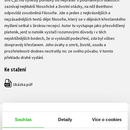
smrt, již mu vynesly pomluvy od nepřátel. V podmanivých dialozích
zaznívají nejhlubší filosofické a životní otázky, na něž Boëthiovi
odpovídá zosobněná Filosofie. Jde o jeden z nejkrásnějších a
nejzásadnějších textů dějin filosofie, který se v dějinách křesťanského
myšlení setkal s širokou recepcí. Autor tu vystupuje jako přesvědčený
platonik, jenž si natolik vystačí rozumovými důvody i v těch
nejobtížnějších bodech, že si vysloužil podezření, zda byl vůbec
doopravdy křesťanem. Jeho úvahy o smrti, životě, osudu a
prozřetelnosti dodnes neztratily nic ze svého půvabu. V tomto
překladu druhé vydání.
Ke stažení
Ukázka.pdf
PDF
HODNOCENÍ ČTENÁŘŮ
Souhlas
Detaily
Více o cookies