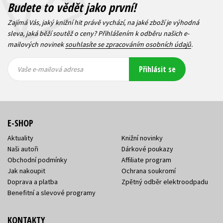
Budete to vědět jako první!
Zajímá Vás, jaký knižní hit právě vychází, na jaké zboží je výhodná
sleva, jaká běží soutěž o ceny? Přihlášením k odběru našich e-
mailových novinek
souhlasíte se zpracováním osobních údajů
.
Vaše e-
Vaše e-
Přihlásit se
mailová
mailová
Vaše e-mailová adresa
adresa
adresa
E-SHOP
Aktuality
Knižní novinky
Naši autoři
Dárkové poukazy
Obchodní podmínky
Affiliate program
Jak nakoupit
Ochrana soukromí
Doprava a platba
Zpětný odběr elektroodpadu
Benefitní a slevové programy
KONTAKTY