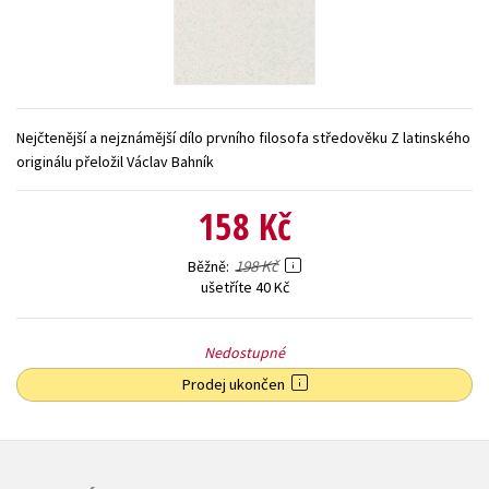
Young adult (SK)
Zahraniční literatura
Zdraví a životní styl
Všechny tituly
Nejčtenější a nejznámější dílo prvního filosofa středověku Z latinského
originálu přeložil Václav Bahník
158 Kč
198 Kč
Běžně
ušetříte 40 Kč
Nedostupné
Prodej ukončen