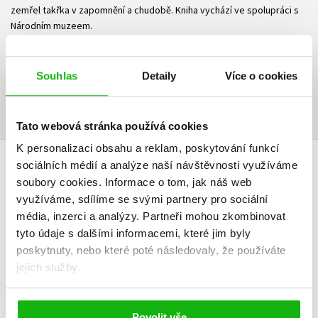
zemřel takřka v zapomnění a chudobě. Kniha vychází ve spolupráci s
Národním muzeem.
Ke stažení
Souhlas
Detaily
Více o cookies
Ukázka.pdf
PDF
Tato webová stránka používá cookies
K personalizaci obsahu a reklam, poskytování funkcí
sociálních médií a analýze naší návštěvnosti využíváme
HODNOCENÍ ČTENÁŘŮ
soubory cookies.
Informace o tom, jak náš web
využíváme, sdílíme se svými partnery pro sociální
V současné době nejsou vytvořena žádná uživatelská hodnocení.
média, inzerci a analýzy.
Partneři mohou zkombinovat
tyto údaje s dalšími informacemi, které jim byly
Vaše hodnocení
poskytnuty, nebo které poté následovaly, že používáte
jejich služby.
Uživatelskou recenzi mohou vkládat pouze registrovaní uživatelé
Přihlásit
Povolit vše