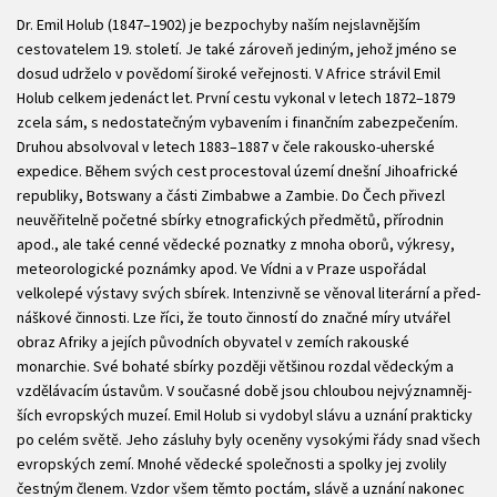
Dr. Emil Holub (1847–1902) je bezpochyby naším nejslavnějším
cestovatelem 19. století. Je také zároveň jediným, jehož jméno se
dosud udrželo v povědomí široké veřejnosti. V Africe strávil Emil
Holub celkem jedenáct let. První cestu vykonal v letech 1872–1879
zcela sám, s nedostatečným vybavením i finančním zabezpečením.
Druhou absolvoval v letech 1883–1887 v čele rakousko-uherské
expedice. Během svých cest procestoval úze­mí dnešní Jihoafrické
republiky, Botswany a části Zimbabwe a Zambie. Do Čech přivezl
neuvěřitelně početné sbírky etnografických předmětů, přírodnin
apod., ale také cenné vědecké poznatky z mnoha oborů, výkresy,
meteorologické poznámky apod. Ve Vídni a v Praze uspořádal
velkolepé výstavy svých sbírek. Intenzivně se věnoval literární a před­
náškové činnosti. Lze říci, že touto činností do značné míry utvářel
obraz Afriky a jejích původních obyvatel v zemích rakouské
monarchie. Své bohaté sbírky později většinou rozdal vědeckým a
vzdělávacím ústavům. V současné době jsou chloubou nejvýznamněj­
ších evropských muzeí. Emil Holub si vydobyl slávu a uznání prakticky
po celém světě. Jeho zásluhy byly oceněny vysokými řády snad všech
evropských zemí. Mnohé vědecké společnosti a spolky jej zvolily
čestným členem. Vzdor všem těmto poctám, slávě a uznání nakonec