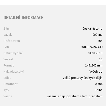
DETAILNÍ INFORMACE
Žánr
česká historie
Jazyk
čeština
Počet stran
464
EAN
9788074292439
Datum vydání
04.03.2013
Věk od
15
Formát
145x205 mm
Nakladatelství
Vyšehrad
Edice
Velké postavy českých dějin
Hmotnost
0,704
Typ
Kniha
Vazba
vázaná s pap. potahem s lam. přebalem