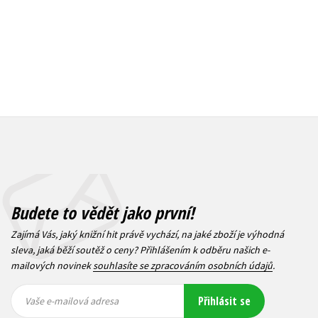
Budete to vědět jako první!
Zajímá Vás, jaký knižní hit právě vychází, na jaké zboží je výhodná
sleva, jaká běží soutěž o ceny? Přihlášením k odběru našich e-
mailových novinek
souhlasíte se zpracováním osobních údajů
.
Vaše e-
Vaše e-
Přihlásit se
mailová
mailová
Vaše e-mailová adresa
adresa
adresa