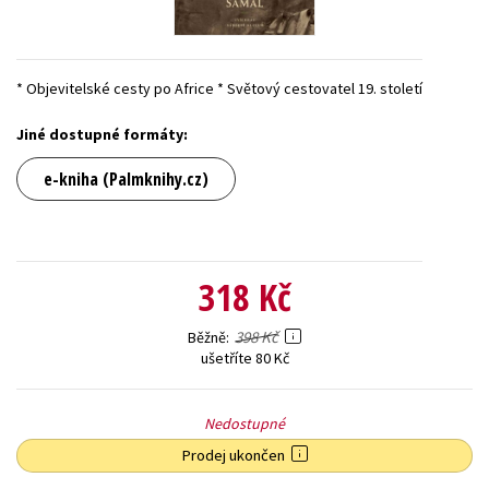
Young adult (SK)
Zahraniční literatura
Zdraví a životní styl
Všechny tituly
* Objevitelské cesty po Africe * Světový cestovatel 19. století
Jiné dostupné formáty:
e-kniha (Palmknihy.cz)
318 Kč
398 Kč
Běžně
ušetříte 80 Kč
Nedostupné
Prodej ukončen