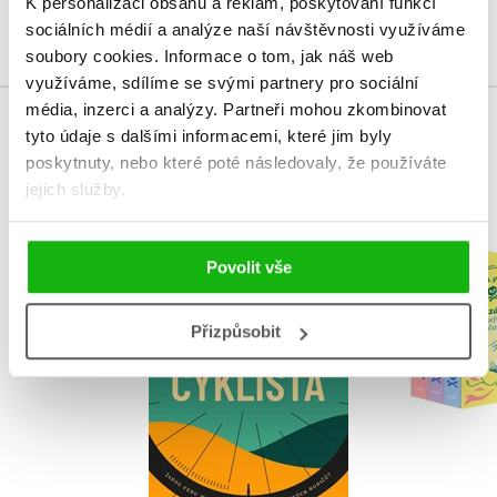
K personalizaci obsahu a reklam, poskytování funkcí
Přihlásit
sociálních médií a analýze naší návštěvnosti využíváme
soubory cookies.
Informace o tom, jak náš web
využíváme, sdílíme se svými partnery pro sociální
média, inzerci a analýzy.
Partneři mohou zkombinovat
tyto údaje s dalšími informacemi, které jim byly
MOHLO BY VÁS TAKÉ ZAJÍMAT
poskytnuty, nebo které poté následovaly, že používáte
jejich služby.
Záhady ox
Povolit vše
Cyklista
čajovny 
Barbora Vajsejtlová
H. Y. H
Přizpůsobit
Do košíku
Do košík
319 Kč
399 Kč