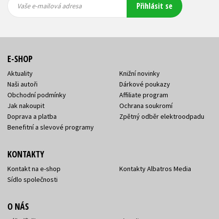
Přihlásit se
mailová
mailová
Vaše e-mailová adresa
adresa
adresa
E-SHOP
Aktuality
Knižní novinky
Naši autoři
Dárkové poukazy
Obchodní podmínky
Affiliate program
Jak nakoupit
Ochrana soukromí
Doprava a platba
Zpětný odběr elektroodpadu
Benefitní a slevové programy
KONTAKTY
Kontakt na e-shop
Kontakty Albatros Media
Sídlo společnosti
O NÁS