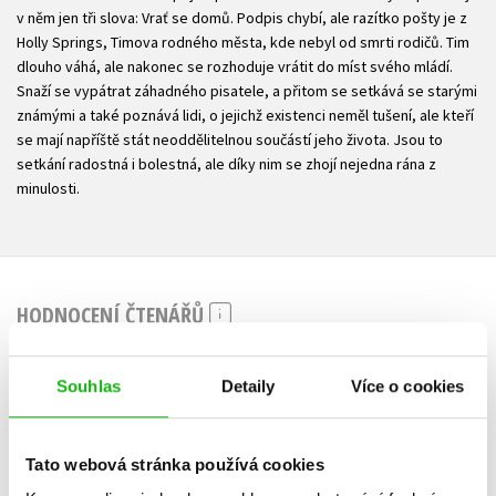
v něm jen tři slova: Vrať se domů. Podpis chybí, ale razítko pošty je z
Holly Springs, Timova rodného města, kde nebyl od smrti rodičů. Tim
dlouho váhá, ale nakonec se rozhoduje vrátit do míst svého mládí.
Snaží se vypátrat záhadného pisatele, a přitom se setkává se starými
známými a také poznává lidi, o jejichž existenci neměl tušení, ale kteří
se mají napříště stát neoddělitelnou součástí jeho života. Jsou to
setkání radostná i bolestná, ale díky nim se zhojí nejedna rána z
minulosti.
HODNOCENÍ ČTENÁŘŮ
V současné době nejsou vytvořena žádná uživatelská hodnocení.
Souhlas
Detaily
Více o cookies
Vaše hodnocení
Uživatelskou recenzi mohou vkládat pouze registrovaní uživatelé
Tato webová stránka používá cookies