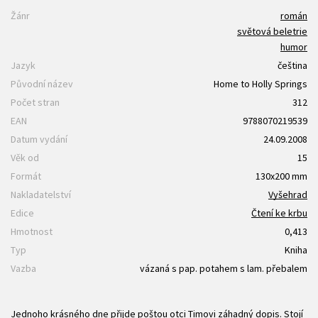
Žánr
román
světová beletrie
humor
Jazyk
čeština
Původní název
Home to Holly Springs
Počet stran
312
EAN
9788070219539
Datum vydání
24.09.2008
Věk od
15
Formát
130x200 mm
Nakladatelství
Vyšehrad
Edice
Čtení ke krbu
Hmotnost
0,413
Typ
Kniha
Vazba
vázaná s pap. potahem s lam. přebalem
Jednoho krásného dne přijde poštou otci Timovi záhadný dopis. Stojí