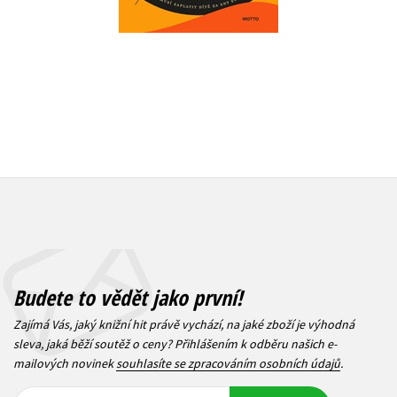
872 Kč
1 
Budete to vědět jako první!
Zajímá Vás, jaký knižní hit právě vychází, na jaké zboží je výhodná
sleva, jaká běží soutěž o ceny? Přihlášením k odběru našich e-
mailových novinek
souhlasíte se zpracováním osobních údajů
.
Vaše e-
Vaše e-