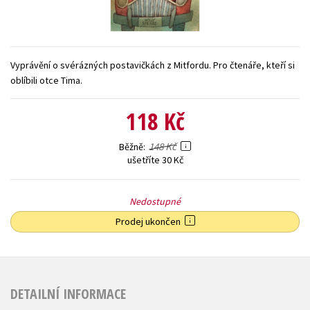
Young adult (SK)
Zahraniční literatura
Zdraví a životní styl
Všechny tituly
Vyprávění o svérázných postavičkách z Mitfordu. Pro čtenáře, kteří si
oblíbili otce Tima.
118 Kč
148 Kč
Běžně
ušetříte 30 Kč
Nedostupné
Prodej ukončen
DETAILNÍ INFORMACE