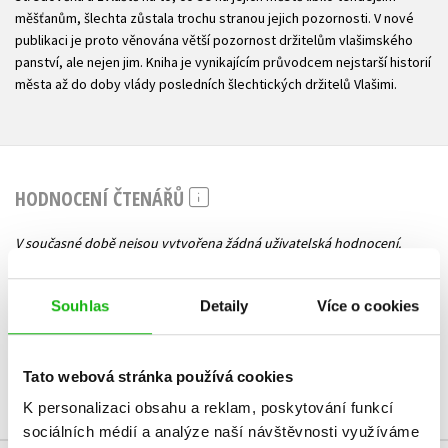
měšťanům, šlechta zůstala trochu stranou jejich pozornosti. V nové
publikaci je proto věnována větší pozornost držitelům vlašimského
panství, ale nejen jim. Kniha je vynikajícím průvodcem nejstarší historií
města až do doby vlády posledních šlechtických držitelů Vlašimi.
HODNOCENÍ ČTENÁŘŮ
V současné době nejsou vytvořena žádná uživatelská hodnocení.
Vaše hodnocení
Souhlas
Detaily
Více o cookies
Uživatelskou recenzi mohou vkládat pouze registrovaní uživatelé
Přihlásit
Tato webová stránka používá cookies
K personalizaci obsahu a reklam, poskytování funkcí
sociálních médií a analýze naší návštěvnosti využíváme