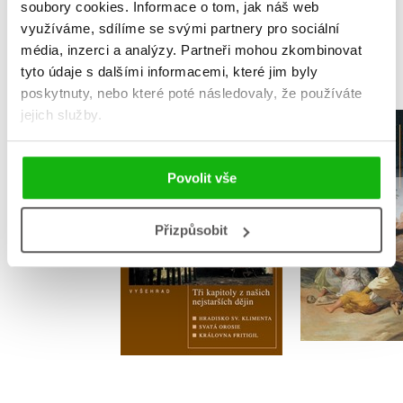
soubory cookies.
Informace o tom, jak náš web
využíváme, sdílíme se svými partnery pro sociální
MOHLO BY VÁS TAKÉ ZAJÍMAT
média, inzerci a analýzy.
Partneři mohou zkombinovat
tyto údaje s dalšími informacemi, které jim byly
poskytnuty, nebo které poté následovaly, že používáte
jejich služby.
Kronika j
Přes propasti věků
šílens
Jan Svoboda
Jaroslav Č
Povolit vše
Přizpůsobit
Do košíku
Do košík
94 Kč
118 Kč
359 Kč
4