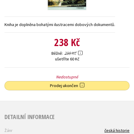
Young adult (SK)
Zahraniční literatura
Zdraví a životní styl
Všechny tituly
Kniha je doplněna bohatými ilustracemi dobových dokumentů.
238 Kč
298 Kč
Běžně
ušetříte 60 Kč
Nedostupné
Prodej ukončen
DETAILNÍ INFORMACE
Žánr
česká historie