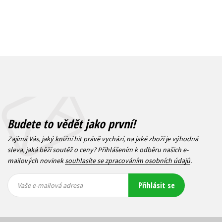
Budete to vědět jako první!
Zajímá Vás, jaký knižní hit právě vychází, na jaké zboží je výhodná
sleva, jaká běží soutěž o ceny? Přihlášením k odběru našich e-
mailových novinek
souhlasíte se zpracováním osobních údajů
.
Vaše e-
Vaše e-
Přihlásit se
mailová
mailová
Vaše e-mailová adresa
adresa
adresa