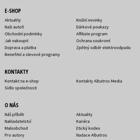
E-SHOP
Aktuality
Knižní novinky
Naši autoři
Dárkové poukazy
Obchodní podmínky
Affiliate program
Jak nakoupit
Ochrana soukromí
Doprava a platba
Zpětný odběr elektroodpadu
Benefitní a slevové programy
KONTAKTY
Kontakt na e-shop
Kontakty Albatros Media
Sídlo společnosti
O NÁS
Náš příběh
Aktuality
Nakladatelství
Kariéra
Maloobchod
Etický kodex
Pro autory
Nadace Albatros