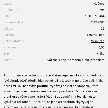
Jazyk
čeština
Počet stran
296
EAN
9788070218464
Datum vydání
12.12.2006
Věk od
15
Formát
170x240 mm
Nakladatelství
Vyšehrad
Hmotnost
0,95
Typ
Kniha
Vazba
vázaná s pap. potahem s lam. přebalem
Autoři známí čtenářům již z práce Vlašim nejen na starých pohlednicích
(Vyšehrad, 2003) předkládají po několika letech pilné práce další knihu
o Vlašimi. Jak napovídá podtitul, vydávají se v ní po stopách, které –
ať vědomě či nechtěně – zanechali naši předkové. Zatímco ve své
první knize věno-vané historii Vlašimi se zaměřili na to, jak město
vyhlíželo od konce 19. století, na jeho architektonický vývoj od
středověku a zvláště na to, co se na jejich městě líbilo tehdejším