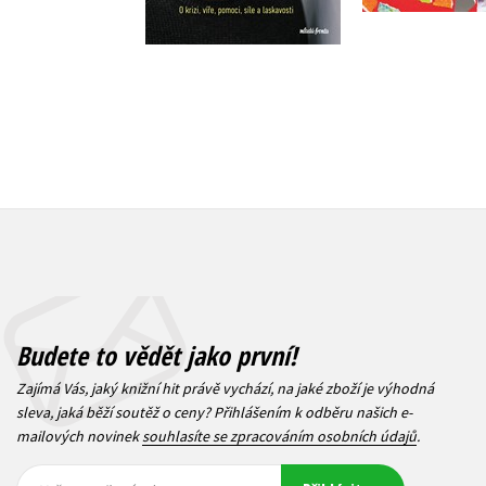
319 Kč
399 Kč
Budete to vědět jako první!
Zajímá Vás, jaký knižní hit právě vychází, na jaké zboží je výhodná
sleva, jaká běží soutěž o ceny? Přihlášením k odběru našich e-
mailových novinek
souhlasíte se zpracováním osobních údajů
.
Vaše e-
Vaše e-