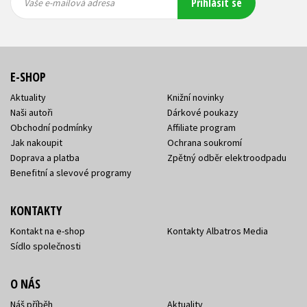
Přihlásit se
mailová
mailová
Vaše e-mailová adresa
adresa
adresa
E-SHOP
Aktuality
Knižní novinky
Naši autoři
Dárkové poukazy
Obchodní podmínky
Affiliate program
Jak nakoupit
Ochrana soukromí
Doprava a platba
Zpětný odběr elektroodpadu
Benefitní a slevové programy
KONTAKTY
Kontakt na e-shop
Kontakty Albatros Media
Sídlo společnosti
O NÁS
Náš příběh
Aktuality