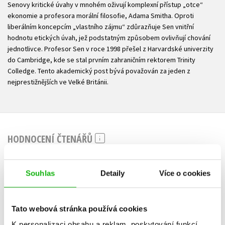
Senovy kritické úvahy v mnohém oživují komplexní přístup „otce“
ekonomie a profesora morální filosofie, Adama Smitha. Oproti
liberálním koncepcím „vlastního zájmu“ zdůrazňuje Sen vnitřní
hodnotu etických úvah, jež podstatným způsobem ovlivňují chování
jednotlivce. Profesor Sen v roce 1998 přešel z Harvardské univerzity
do Cambridge, kde se stal prvním zahraničním rektorem Trinity
Colledge. Tento akademický post bývá považován za jeden z
nejprestižnějších ve Velké Británii.
HODNOCENÍ ČTENÁŘŮ
V současné době nejsou vytvořena žádná uživatelská hodnocení.
Souhlas
Detaily
Více o cookies
Vaše hodnocení
Uživatelskou recenzi mohou vkládat pouze registrovaní uživatelé
Tato webová stránka používá cookies
K personalizaci obsahu a reklam, poskytování funkcí