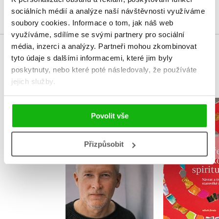
Přihlásit
sociálních médií a analýze naší návštěvnosti využíváme
soubory cookies.
Informace o tom, jak náš web
využíváme, sdílíme se svými partnery pro sociální
média, inzerci a analýzy.
Partneři mohou zkombinovat
MOHLO BY VÁS TAKÉ ZAJÍMAT
tyto údaje s dalšími informacemi, které jim byly
poskytnuty, nebo které poté následovaly, že používáte
jejich služby.
Dobro a zlo 21.
Kořeny ž
Povolit vše
století
spiritu
,
Klára Mandausová
Terezie Du
Marek Vácha
Přizpůsobit
Do košík
Do košíku
399 Kč
4