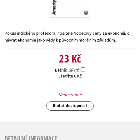
Young adult (SK)
Zahraniční literatura
Zdraví a životní styl
Všechny tituly
Pokus indického profesora, nositele Nobelovy ceny za ekonomii, o
návrat ekonomie jako vědy k původním morálním základům.
23 Kč
29 Kč
Běžně
ušetříte 6 Kč
Nedostupné
Hlídat dostupnost
DETAILNÍ INFORMACE