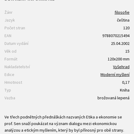
Žánr
filosofie
Jazyk
čeština
Počet stran
120
EAN
9788070215494
Datum vydání
25.04.2002
Věk od
15
Formát
120x200 mm
Nakladatelství
Vyšehrad
Edice
Moderní myšlení
Hmotnost
0,17
Typ
Kniha
Vazba
brožovaná lepená
Ve třech podnětných přednáškách nazvaných Etika a ekonomie se
prof. Sen snaží poukázat na význam dialogu mezi ekonomickou
analýzou a etickým myšlením, který by byl přínosný pro obě strany.