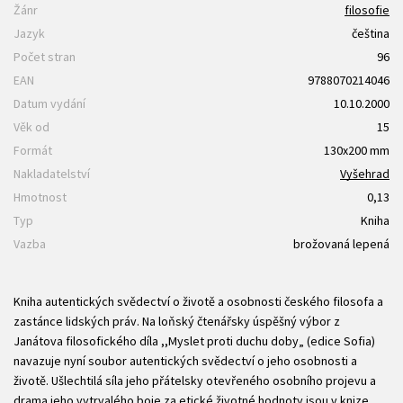
Žánr
filosofie
Jazyk
čeština
Počet stran
96
EAN
9788070214046
Datum vydání
10.10.2000
Věk od
15
Formát
130x200 mm
Nakladatelství
Vyšehrad
Hmotnost
0,13
Typ
Kniha
Vazba
brožovaná lepená
Kniha autentických svědectví o životě a osobnosti českého filosofa a
zastánce lidských práv. Na loňský čtenářsky úspěšný výbor z
Janátova filosofického díla ,,Myslet proti duchu doby„ (edice Sofia)
navazuje nyní soubor autentických svědectví o jeho osobnosti a
životě. Ušlechtilá síla jeho přátelsky otevřeného osobního projevu a
drama jeho vytrvalého boje za etické životné hodnoty jsou v knize