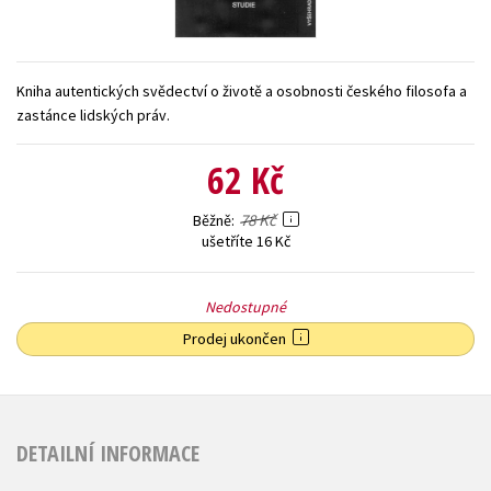
Young adult (SK)
Zahraniční literatura
Zdraví a životní styl
Všechny tituly
Kniha autentických svědectví o životě a osobnosti českého filosofa a
zastánce lidských práv.
62 Kč
78 Kč
Běžně
ušetříte 16 Kč
Nedostupné
Prodej ukončen
DETAILNÍ INFORMACE