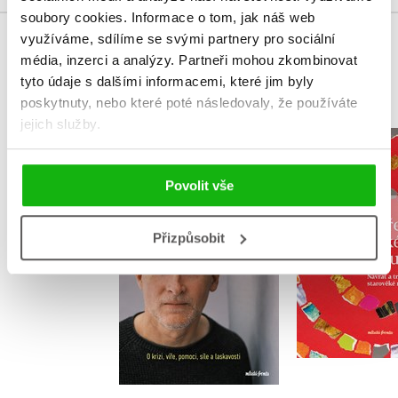
soubory cookies.
Informace o tom, jak náš web
využíváme, sdílíme se svými partnery pro sociální
MOHLO BY VÁS TAKÉ ZAJÍMAT
média, inzerci a analýzy.
Partneři mohou zkombinovat
tyto údaje s dalšími informacemi, které jim byly
poskytnuty, nebo které poté následovaly, že používáte
jejich služby.
Dobro a zlo 21.
Kořeny ž
století
spiritu
Povolit vše
,
Klára Mandausová
Terezie Du
Marek Vácha
Přizpůsobit
Do košík
Do košíku
399 Kč
4
319 Kč
399 Kč