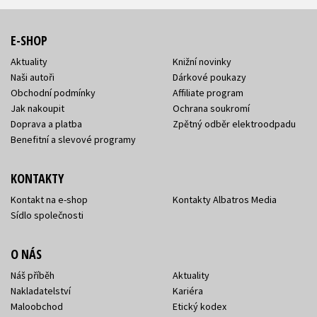
E-SHOP
Aktuality
Knižní novinky
Naši autoři
Dárkové poukazy
Obchodní podmínky
Affiliate program
Jak nakoupit
Ochrana soukromí
Doprava a platba
Zpětný odběr elektroodpadu
Benefitní a slevové programy
KONTAKTY
Kontakt na e-shop
Kontakty Albatros Media
Sídlo společnosti
O NÁS
Náš příběh
Aktuality
Nakladatelství
Kariéra
Maloobchod
Etický kodex