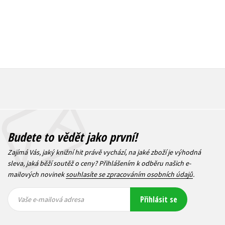
Budete to vědět jako první!
Zajímá Vás, jaký knižní hit právě vychází, na jaké zboží je výhodná
sleva, jaká běží soutěž o ceny? Přihlášením k odběru našich e-
mailových novinek
souhlasíte se zpracováním osobních údajů
.
Vaše e-
Vaše e-
Přihlásit se
mailová
mailová
Vaše e-mailová adresa
adresa
adresa