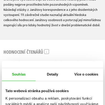
podány nejprve prostřednictvím pozoruhodných vzpomínek.
Následují otázky z Janátovy korespondence a z jeho disidentských
vystoupení. Tři závěrečné studie naznačují aktuální hlediska
celkového hodnocení Janátovy osobnosti a potvrzují její mimořádnou
inspirující sílu pro lidsky hodnotný život v dnešní problematické době.
HODNOCENÍ ČTENÁŘŮ
V současné době nejsou vytvořena žádná uživatelská hodnocení.
Souhlas
Detaily
Více o cookies
Vaše hodnocení
Uživatelskou recenzi mohou vkládat pouze registrovaní uživatelé
Tato webová stránka používá cookies
Přihlásit
K personalizaci obsahu a reklam, poskytování funkcí
sociálních médií a analýze naší návštěvnosti využíváme