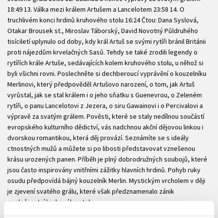
18:49 13. Válka mezi králem Artušem a Lancelotem 23:58 14. O
truchlivém konci hrdinů kruhového stolu 16:24 Čtou: Dana Syslová,
Otakar Brousek st., Miroslav Táborský, David Novotný Půldruhého
tisíciletí uplynulo od doby, kdy král Artuš se svými rytíři bránil Británii
proti nájezdům krvelačných Sasů. Tehdy se také zrodili legendy o
rytířích krále Artuše, sedávajících kolem kruhového stolu, u něhož si
byli všichni rovni. Poslechněte si dechberoucí vyprávění o kouzelníku
Merlinovi, který předpověděl Artušovo narození, o tom, jak Artuš
vyrůstal, jak se stal králem i o jeho sňatku s Guenevrou, o Zeleném
rytíři, o panu Lancelotovi z Jezera, o siru Gawainovi i o Percivalovi a
výpravě za svatým grálem. Pověsti, které se staly nedílnou součástí
evropského kulturního dědictví, vás nadchnou akční dějovou linkou i
dvorskou romantikou, která děj provází. Seznámíte se s ideály
ctnostných mužů a můžete si po libosti představovat vznešenou
krásu urozených panen. Příběh je plný dobrodružných soubojů, které
jsou často inspirovány vnitřními zážitky hlavních hrdinů. Pohyb ruky
osudu předpovídá bájný kouzelník Merlin. Mystickým vrcholem v ději
je zjevení svatého grálu, které však předznamenalo zánik
společenství kruhového stolu..