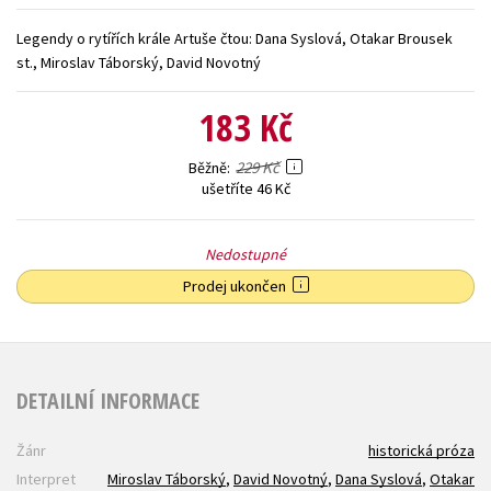
Young adult (SK)
Zahraniční literatura
Zdraví a životní styl
Legendy o rytířích krále Artuše čtou: Dana Syslová, Otakar Brousek
st., Miroslav Táborský, David Novotný
Všechny tituly
183 Kč
229 Kč
Běžně
ušetříte 46 Kč
Nedostupné
Prodej ukončen
DETAILNÍ INFORMACE
Žánr
historická próza
Interpret
Miroslav Táborský
,
David Novotný
,
Dana Syslová
,
Otakar