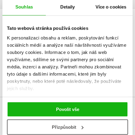
Souhlas
Detaily
Více o cookies
HODNOCENÍ ČTENÁŘŮ
Tato webová stránka používá cookies
V současné době nejsou vytvořena žádná uživatelská hodnocení.
K personalizaci obsahu a reklam, poskytování funkcí
sociálních médií a analýze naší návštěvnosti využíváme
soubory cookies.
Informace o tom, jak náš web
Vaše hodnocení
využíváme, sdílíme se svými partnery pro sociální
Uživatelskou recenzi mohou vkládat pouze registrovaní uživatelé
média, inzerci a analýzy.
Partneři mohou zkombinovat
tyto údaje s dalšími informacemi, které jim byly
Přihlásit
poskytnuty, nebo které poté následovaly, že používáte
jejich služby.
Povolit vše
MOHLO BY VÁS TAKÉ ZAJÍMAT
Přizpůsobit