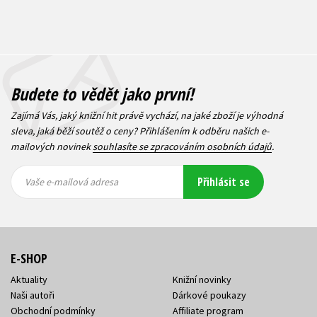
Budete to vědět jako první!
Zajímá Vás, jaký knižní hit právě vychází, na jaké zboží je výhodná
sleva, jaká běží soutěž o ceny? Přihlášením k odběru našich e-
mailových novinek
souhlasíte se zpracováním osobních údajů
.
Vaše e-
Vaše e-
Přihlásit se
mailová
mailová
Vaše e-mailová adresa
adresa
adresa
E-SHOP
Aktuality
Knižní novinky
Naši autoři
Dárkové poukazy
Obchodní podmínky
Affiliate program