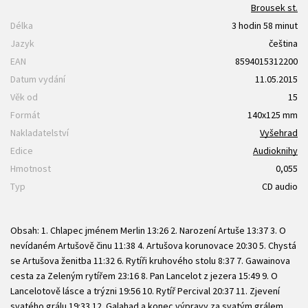
Brousek st.
Délka
3 hodin 58 minut
Jazyk
čeština
EAN
8594015312200
Datum vydání
11.05.2015
Věk od
15
Formát
140x125 mm
Nakladatelství
Vyšehrad
Edice
Audioknihy
Hmotnost
0,055
Typ
CD audio
Obsah: 1. Chlapec jménem Merlin 13:26 2. Narození Artuše 13:37 3. O
nevídaném Artušově činu 11:38 4. Artušova korunovace 20:30 5. Chystá
se Artušova ženitba 11:32 6. Rytíři kruhového stolu 8:37 7. Gawainova
cesta za Zeleným rytířem 23:16 8. Pan Lancelot z jezera 15:49 9. O
Lancelotově lásce a trýzni 19:56 10. Rytíř Percival 20:37 11. Zjevení
svatého grálu 19:33 12. Galahad a konec výpravy za svatým grálem