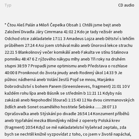
Typ
CD audio
" Čtou Aleš Palán a Miloň Čepelka Obsah 1 Chtěli jsme bejt aneb
Založení Divadla Járy Cimrmana 41:02 2 Kdo je tady režisér aneb
Odchod otce zakladatele 17:11 3 Amadeus Lojza aneb Dětství s lehčím
průběhem 27:24 4 Asi jsem strhával málo aneb Únorová lekce strachu
22:21 5 Blankolinový večer komikálií aneb Fakulta ve stínu Stalinova
pomníku 48:47 6 Z rýžového nákypu mlhy aneb Tři roky na druhém
stupni 38:59 7 Propadli jsme optimismu aneb Představa o rozhlase
40:00 8 Proniknout do života jinudy aneb Rodinný úkol 14:33 9 Je
půlnoc nádherná aneb Volání žesťů Pojď se mnou, Marjánko
Dobrodružství s bohem Panem (Greensleeves, fragment) 21:01 10 V
každém rohu lípa aneb Básník se středním b 11:21 11 Kdyby nás
zakázali aneb Nepohodlní šťourači 1:15:43 12 Na dvou cimrmanovských
židlích aneb Sonet osamělého hostitele Šebánka .......28:07 13
Oprašovačka aneb Stýskání po divadle 26:54 14 Konzument příběhů
aneb Vypřahání mezka Blondýnky něžné z operety Polská krev
(fragment) 20:54 Když se mě nakladatelství Vyšehrad zeptalo, zda
bych se nechtěl knižně vyzpovídat z toho, co jsem v životě napáchal,