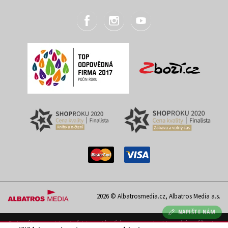
2026 © Albatrosmedia.cz, Albatros Media a.s.
NAPIŠTE NÁM
Podle zákona o evidenci tržeb je prodávající povinen vystavit kupujícímu účtenku.