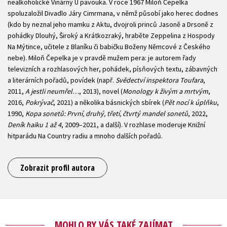
nealkoholické Vinárny U pavouka. V roce 1967 Miloň Čepelka
spoluzaložil Divadlo Járy Cimrmana, v němž působí jako herec dodnes
(kdo by neznal jeho mamku z Aktu, dvojroli princů Jasoně a Drsoně z
pohádky Dlouhý, Široký a Krátkozraký, hraběte Zeppelina z Hospody
Na Mýtince, učitele z Blaníku či babičku Boženy Němcové z Českého
nebe). Miloň Čepelka je v pravdě mužem pera: je autorem řady
televizních a rozhlasových her, pohádek, písňových textu, zábavných
a literárních pořadů, povídek (např.
Svědectví inspektora Toufara
,
2011,
A jestli neumřel…
, 2013), novel (
Monology k živým a mrtvým
,
2016,
Pokrývač
, 2021) a několika básnických sbírek (
Pět nocí k úplňku
,
1990,
Kopa sonetů: První, druhý, třetí, čtvrtý mandel sonetů
, 2022,
Deník haiku 1 až 4
, 2009–2021, a další). V rozhlase moderuje Knižní
hitparádu Na Country radiu a mnoho dalších pořadů.
Zobrazit profil autora
MOHLO BY VÁS TAKÉ ZAJÍMAT