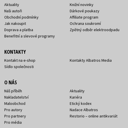
Aktuality
Knižní novinky
Naši autoři
Dárkové poukazy
Obchodní podmínky
Affiliate program
Jak nakoupit
Ochrana soukromí
Doprava a platba
Zpětný odběr elektroodpadu
Benefitní a slevové programy
KONTAKTY
Kontakt na e-shop
Kontakty Albatros Media
Sídlo společnosti
O NÁS
Náš příběh
Aktuality
Nakladatelství
Kariéra
Maloobchod
Etický kodex
Pro autory
Nadace Albatros
Pro partnery
Restorio – online antikvariát
Pro média