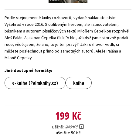
Young adult (SK)
Zahraniční literatura
Zdraví a životní styl
Podle stejnojmenné knihy rozhovorů, vydané nakladatelstvím
Všechny tituly
Vyšehrad v roce 2016. S oblíbeným hercem, ale i spisovatelem,
básníkem a autorem písničkových textů Miloňem Čepelkou rozprávěl
Aleš Palán. A jak pan Čepelka říká: "A hle, už když jsme si prvně podali
ruce, věděl jsem, že ano, to je ten pravý!" Jak rozhovor vedli, si
můžete poslechnout přímo od samotných autorů, Aleše Palána a
Miloně Čepelky
Jiné dostupné formáty:
e-kniha (Palmknihy.cz)
kniha
199 Kč
249 Kč
Běžně
ušetříte 50 Kč