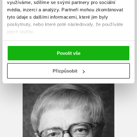
využíváme, sdílíme se svými partnery pro sociální
Knihou roku LN, rozhovory s M. Nevrlým
Náčelník
byly v této anketě
média, inzerci a analýzy.
Partneři mohou zkombinovat
druhé. Za průvodce
Brnox
(s Kateřinou Šedou) a rozhovory se
tyto údaje s dalšími informacemi, které jim byly
samotáři
Jako v nebi, jenže jinak
získal ocenění Magnesia Litera; za
poskytnuty, nebo které poté následovaly, že používáte
román
Ratajský les
a rozhovory
Být dlužen za duši
byl na toto ocenění
jejich služby.
nominován.
Zobrazit profil autora
Povolit vše
Přizpůsobit