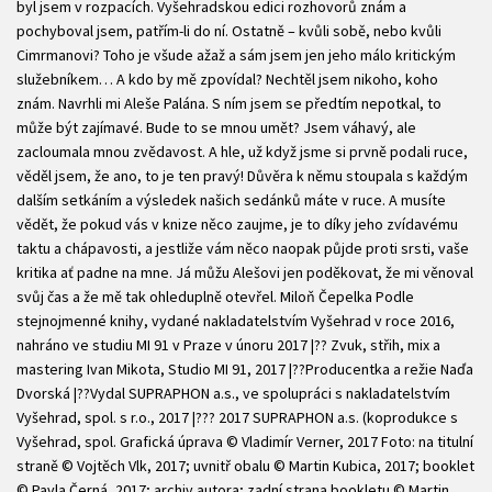
byl jsem v rozpacích. Vyšehradskou edici rozhovorů znám a
pochyboval jsem, patřím-li do ní. Ostatně – kvůli sobě, nebo kvůli
Cimrmanovi? Toho je všude ažaž a sám jsem jen jeho málo kritickým
služebníkem… A kdo by mě zpovídal? Nechtěl jsem nikoho, koho
znám. Navrhli mi Aleše Palána. S ním jsem se předtím nepotkal, to
může být zajímavé. Bude to se mnou umět? Jsem váhavý, ale
zacloumala mnou zvědavost. A hle, už když jsme si prvně podali ruce,
věděl jsem, že ano, to je ten pravý! Důvěra k němu stoupala s každým
dalším setkáním a výsledek našich sedánků máte v ruce. A musíte
vědět, že pokud vás v knize něco zaujme, je to díky jeho zvídavému
taktu a chápavosti, a jestliže vám něco naopak půjde proti srsti, vaše
kritika ať padne na mne. Já můžu ­Alešovi jen poděkovat, že mi věnoval
svůj čas a že mě tak ohleduplně otevřel. Miloň Čepelka Podle
stejnojmenné knihy, vydané nakladatelstvím Vyšehrad v roce 2016,
nahráno ve studiu MI 91 v Praze v únoru 2017 |?? Zvuk, střih, mix a
mastering Ivan Mikota, Studio MI 91, 2017 |??Producentka a režie Naďa
Dvorská |??Vydal SUPRAPHON a.s., ve spolupráci s nakladatelstvím
Vyšehrad, spol. s r.o., 2017 |??? 2017 SUPRAPHON a.s. (koprodukce s
Vyšehrad, spol. Grafická úprava © Vladimír Verner, 2017 Foto: na titulní
straně © Vojtěch Vlk, 2017; uvnitř obalu © Martin Kubica, 2017; booklet
© Pavla Černá, 2017; archiv autora; zadní strana bookletu © Martin