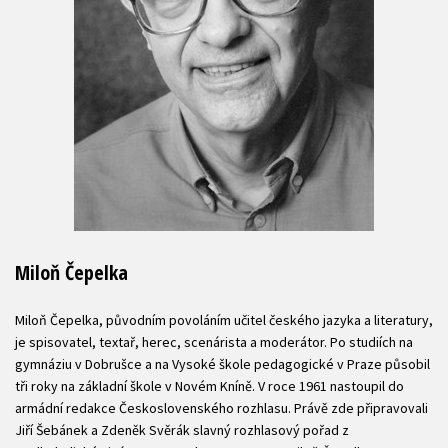
Miloň Čepelka
Miloň Čepelka, původním povoláním učitel českého jazyka a literatury,
je spisovatel, textař, herec, scenárista a moderátor. Po studiích na
gymnáziu v Dobrušce a na Vysoké škole pedagogické v Praze působil
tři roky na základní škole v Novém Kníně. V roce 1961 nastoupil do
armádní redakce Československého rozhlasu. Právě zde připravovali
Jiří Šebánek a Zdeněk Svěrák slavný rozhlasový pořad z