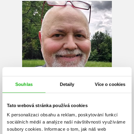
Souhlas
Detaily
Více o cookies
Aleš Palán
Tato webová stránka používá cookies
K personalizaci obsahu a reklam, poskytování funkcí
Aleš Palán, spisovatel, publicista, autor tří desítek knižních rozhovorů
sociálních médií a analýze naší návštěvnosti využíváme
(např. s bratry Reynkovými, Marií Svatošovou, šumavskými samotáři či
soubory cookies.
Informace o tom, jak náš web
skrytými malíři). Jeho dílo
Raději zešílet v divočině
bylo vyhlášeno