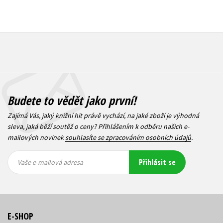
Budete to vědět jako první!
Zajímá Vás, jaký knižní hit právě vychází, na jaké zboží je výhodná
sleva, jaká běží soutěž o ceny? Přihlášením k odběru našich e-
mailových novinek
souhlasíte se zpracováním osobních údajů
.
Vaše e-
Vaše e-
Přihlásit se
mailová
mailová
Vaše e-mailová adresa
adresa
adresa
E-SHOP