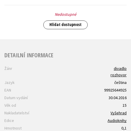
Nedostupné
Hlídat dostupnost
DETAILNÍ INFORMACE
Žánr
divadlo
rozhovor
Jazyk
čeština
EAN
99925644925
Datum vydání
30.04.2016
Věk od
15
Nakladatelství
Vyšehrad
Edice
Audioknihy
Hmotnost
0,1