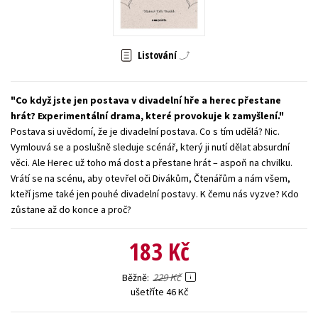
Young adult (SK)
Zahraniční literatura
Zdraví a životní styl
Všechny tituly
Listování
Co když jste jen postava v divadelní hře a herec přestane
hrát? Experimentální drama, které provokuje k zamyšlení.
Postava si uvědomí, že je divadelní postava. Co s tím udělá? Nic.
Vymlouvá se a poslušně sleduje scénář, který ji nutí dělat absurdní
věci. Ale Herec už toho má dost a přestane hrát – aspoň na chvilku.
Vrátí se na scénu, aby otevřel oči Divákům, Čtenářům a nám všem,
kteří jsme také jen pouhé divadelní postavy. K čemu nás vyzve? Kdo
zůstane až do konce a proč?
183 Kč
229 Kč
Běžně
ušetříte 46 Kč