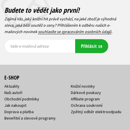
Budete to vědět jako první!
Zajímá Vás, jaký knižní hit právě vychází, na jaké zboží je výhodná
sleva, jaká běží soutěž o ceny? Přihlášením k odběru našich e-
mailových novinek
souhlasíte se zpracováním osobních údajů
.
Vaše e-
Vaše e-
Přihlásit se
mailová
mailová
Vaše e-mailová adresa
adresa
adresa
E-SHOP
Aktuality
Knižní novinky
Naši autoři
Dárkové poukazy
Obchodní podmínky
Affiliate program
Jak nakoupit
Ochrana soukromí
Doprava a platba
Zpětný odběr elektroodpadu
Benefitní a slevové programy