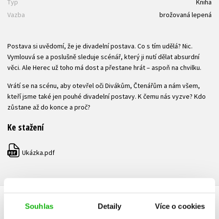
Typ
Kniha
Vazba
brožovaná lepená
Postava si uvědomí, že je divadelní postava. Co s tím udělá? Nic.
Vymlouvá se a poslušně sleduje scénář, který ji nutí dělat absurdní
věci. Ale Herec už toho má dost a přestane hrát – aspoň na chvilku.
Vrátí se na scénu, aby otevřel oči Divákům, Čtenářům a nám všem,
kteří jsme také jen pouhé divadelní postavy. K čemu nás vyzve? Kdo
zůstane až do konce a proč?
Ke stažení
Ukázka.pdf
PDF
Souhlas
Detaily
Více o cookies
HODNOCENÍ ČTENÁŘŮ