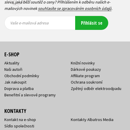
sleva, jaká běží soutěž o ceny? Přihlášením k odběru našich e-
mailových novinek
souhlasíte se zpracováním osobních údajů
.
Vaše e-
Vaše e-
Přihlásit se
mailová
mailová
Vaše e-mailová adresa
adresa
adresa
E-SHOP
Aktuality
Knižní novinky
Naši autoři
Dárkové poukazy
Obchodní podmínky
Affiliate program
Jak nakoupit
Ochrana soukromí
Doprava a platba
Zpětný odběr elektroodpadu
Benefitní a slevové programy
KONTAKTY
Kontakt na e-shop
Kontakty Albatros Media
Sídlo společnosti