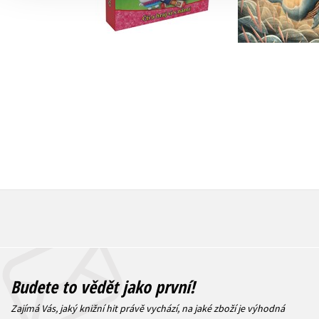
Do košík
Do košíku
263 Kč
3
399 Kč
499 Kč
Budete to vědět jako první!
Zajímá Vás, jaký knižní hit právě vychází, na jaké zboží je výhodná