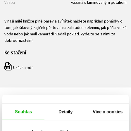
Vazba
vázaná s laminovaným potahem
V naší milé knížce plné barev a zvířátek najdete například pohádky o
tom, jak šikovný zajíček pěstoval na zahrádce zeleninu, jak přišla velká
voda nebo jak malí kamarádi hledali poklad. Vydejte se s nimi za
dobrodružstvím!
Ke stažení
Ukázka.pdf
PDF
HODNOCENÍ ČTENÁŘŮ
Souhlas
Detaily
Více o cookies
V současné době nejsou vytvořena žádná uživatelská hodnocení.