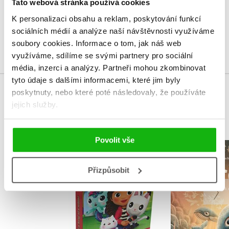
Vaše hodnocení
Tato webová stránka používá cookies
K personalizaci obsahu a reklam, poskytování funkcí
Uživatelskou recenzi mohou vkládat pouze registrovaní uživatelé
sociálních médií a analýze naší návštěvnosti využíváme
Přihlásit
soubory cookies.
Informace o tom, jak náš web
využíváme, sdílíme se svými partnery pro sociální
média, inzerci a analýzy.
Partneři mohou zkombinovat
tyto údaje s dalšími informacemi, které jim byly
poskytnuty, nebo které poté následovaly, že používáte
MOHLO BY VÁS TAKÉ ZAJÍMAT
jejich služby.
Povolit vše
Gábinin kouzelný
Gerda: Pří
domek - Čti a hraj si
a odv
s námi
Přizpůsobit
Adrián 
Kolektiv