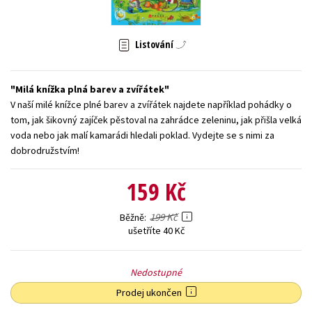
Young adult (SK)
Zahraniční literatura
Zdraví a životní styl
Listování
Všechny tituly
Milá knížka plná barev a zvířátek
V naší milé knížce plné barev a zvířátek najdete například pohádky o
tom, jak šikovný zajíček pěstoval na zahrádce zeleninu, jak přišla velká
voda nebo jak malí kamarádi hledali poklad. Vydejte se s nimi za
dobrodružstvím!
159 Kč
199 Kč
Běžně
ušetříte 40 Kč
Nedostupné
Prodej ukončen