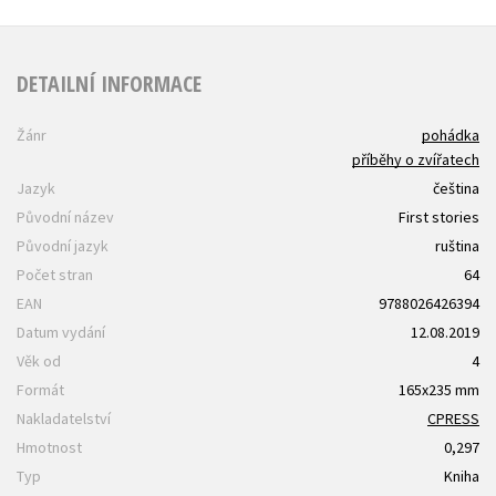
DETAILNÍ INFORMACE
Žánr
pohádka
příběhy o zvířatech
Jazyk
čeština
Původní název
First stories
Původní jazyk
ruština
Počet stran
64
EAN
9788026426394
Datum vydání
12.08.2019
Věk od
4
Formát
165x235 mm
Nakladatelství
CPRESS
Hmotnost
0,297
Typ
Kniha