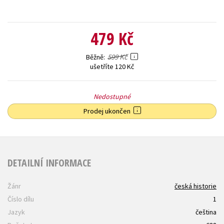
479 Kč
599 Kč
Běžně
ušetříte 120 Kč
Nedostupné
Prodej ukončen
DETAILNÍ INFORMACE
Žánr
česká historie
Číslo dílu
1
Jazyk
čeština