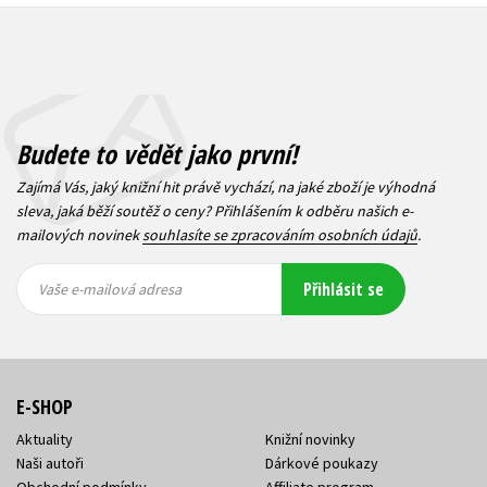
Budete to vědět jako první!
Zajímá Vás, jaký knižní hit právě vychází, na jaké zboží je výhodná
sleva, jaká běží soutěž o ceny? Přihlášením k odběru našich e-
mailových novinek
souhlasíte se zpracováním osobních údajů
.
Vaše e-
Vaše e-
Přihlásit se
mailová
mailová
Vaše e-mailová adresa
adresa
adresa
E-SHOP
Aktuality
Knižní novinky
Naši autoři
Dárkové poukazy