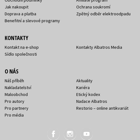
Obchodní podmínky
Affiliate program
Jak nakoupit
Ochrana soukromí
Doprava a platba
Zpětný odběr elektroodpadu
Benefitní a slevové programy
KONTAKTY
Kontakt na e-shop
Kontakty Albatros Media
Sídlo společnosti
O NÁS
Náš příběh
Aktuality
Nakladatelství
Kariéra
Maloobchod
Etický kodex
Pro autory
Nadace Albatros
Pro partnery
Restorio – online antikvariát
Pro média