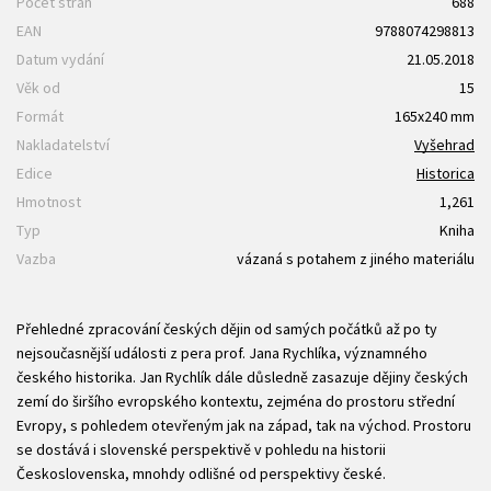
Počet stran
688
EAN
9788074298813
Datum vydání
21.05.2018
Věk od
15
Formát
165x240 mm
Nakladatelství
Vyšehrad
Edice
Historica
Hmotnost
1,261
Typ
Kniha
Vazba
vázaná s potahem z jiného materiálu
Přehledné zpracování českých dějin od ­samých počátků až po ty
nejsoučasnější události z pera prof. Jana Rychlíka, významného
českého historika. Jan Rychlík dále důsledně zasazuje dě­jiny českých
zemí do širšího evropského kontextu, zejména do prostoru střední
Evropy, s pohledem otevřeným jak na západ, tak na ­východ. Prostoru
se dostává i slovenské perspektivě v pohledu na historii
Československa, mnohdy odlišné od perspektivy české.