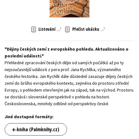
Young adult (SK)
Zahraniční literatura
Zdraví a životní styl
Všechny tituly
Listování
Přečíst ukázku
Dějiny českých zemí z evropského pohledu. Aktualizováno o
poslední události.
Přehledné zpracování českých dějin od ­samých počátků až po ty
nejsoučasnější události z pera prof. Jana Rychlíka, významného
českého historika. Jan Rychlík dále důsledně zasazuje dě­jiny českých
zemí do širšího evropského kontextu, zejména do prostoru střední
Evropy, s pohledem otevřeným jak na západ, tak na ­východ. Prostoru
se dostává i slovenské perspektivě v pohledu na historii
Československa, mnohdy odlišné od perspektivy české.
Jiné dostupné formáty:
e-kniha (Palmknihy.cz)