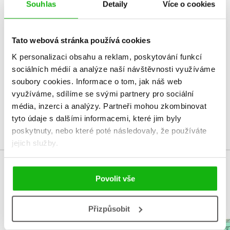
Souhlas
Detaily
Více o cookies
HODNOCENÍ ČTENÁŘŮ
Tato webová stránka používá cookies
V současné době nejsou vytvořena žádná uživatelská hodnocení.
K personalizaci obsahu a reklam, poskytování funkcí
sociálních médií a analýze naší návštěvnosti využíváme
Vaše hodnocení
soubory cookies.
Informace o tom, jak náš web
využíváme, sdílíme se svými partnery pro sociální
Uživatelskou recenzi mohou vkládat pouze registrovaní uživatelé
média, inzerci a analýzy.
Partneři mohou zkombinovat
Přihlásit
tyto údaje s dalšími informacemi, které jim byly
poskytnuty, nebo které poté následovaly, že používáte
jejich služby.
MOHLO BY VÁS TAKÉ ZAJÍMAT
Povolit vše
Přizpůsobit
Gábinin kouzelný