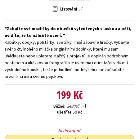
Listování
Young adult (SK)
Zahraniční literatura
Zdraví a životní styl
Všechny tituly
Zabalte své mazlíčky do oblečků vytvořených s láskou a péčí,
uvidíte, že to náležitě ocení.
Kabátky, obojky, polštářky, svetříky i milé zábavné hračky. Vybavte
svého čtyřnohého miláčka originálními doplňky, které mu sami
uháčkujete nebo upletete. Každý z projektů je doplněn podrobným
postupem a ukázkovou fotografií a je uvedena i orientační velikost
výsledného kousku, takže jednotlivé modely lehce přizpůsobíte
přesně na míru svému pejskovi.
199 Kč
249 Kč
Běžně
ušetříte 50 Kč
Nedostupné