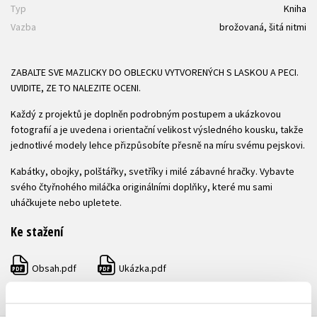
Typ
Kniha
Vazba
brožovaná, šitá nitmi
ZABALTE SVE MAZLICKY DO OBLECKU VYTVORENÝCH S LASKOU A PECI.
UVIDITE, ZE TO NALEZITE OCENI.
Každý z projektů je doplněn podrobným postupem a ukázkovou
fotografií a je uvedena i orientační velikost výsledného kousku, takže
jednotlivé modely lehce přizpůsobíte přesně na míru svému pejskovi.
Kabátky, obojky, polštářky, svetříky i milé zábavné hračky. Vybavte
svého čtyřnohého miláčka originálními doplňky, které mu sami
uháčkujete nebo upletete.
Ke stažení
Obsah.pdf
Ukázka.pdf
PDF
PDF