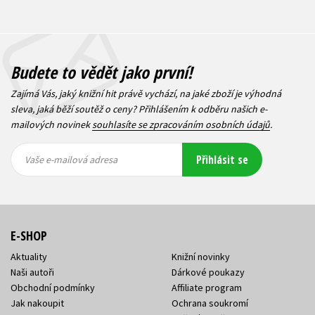
Budete to vědět jako první!
Zajímá Vás, jaký knižní hit právě vychází, na jaké zboží je výhodná
sleva, jaká běží soutěž o ceny? Přihlášením k odběru našich e-
mailových novinek
souhlasíte se zpracováním osobních údajů
.
Vaše e-
Vaše e-
Přihlásit se
mailová
mailová
Vaše e-mailová adresa
adresa
adresa
E-SHOP
Aktuality
Knižní novinky
Naši autoři
Dárkové poukazy
Obchodní podmínky
Affiliate program
Jak nakoupit
Ochrana soukromí