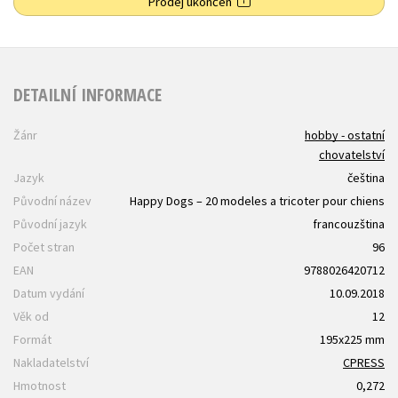
Prodej ukončen
DETAILNÍ INFORMACE
Žánr
hobby - ostatní
chovatelství
Jazyk
čeština
Původní název
Happy Dogs – 20 modeles a tricoter pour chiens
Původní jazyk
francouzština
Počet stran
96
EAN
9788026420712
Datum vydání
10.09.2018
Věk od
12
Formát
195x225 mm
Nakladatelství
CPRESS
Hmotnost
0,272