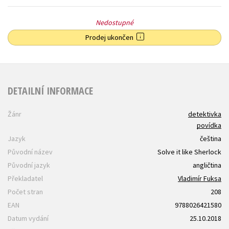
Nedostupné
Prodej ukončen
DETAILNÍ INFORMACE
Žánr
detektivka
povídka
Jazyk
čeština
Původní název
Solve it like Sherlock
Původní jazyk
angličtina
Překladatel
Vladimír Fuksa
Počet stran
208
EAN
9788026421580
Datum vydání
25.10.2018