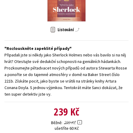
Young adult (SK)
Zahraniční literatura
Zdraví a životní styl
Všechny tituly
Listování
Rozlouskněte zapeklité případy
Připadali jste si někdy jako Sherlock Holmes nebo vás bavilo si na něj
hrát? Otestujte své dedukční schopnosti na geniálních hádankách.
Prozkoumejte pětadvacet nových případů od autora Stewarta Rosse
a ponořte se do tajemné atmosféry v domě na Baker Street číslo
221b. Získáte pocit, jako byste se vrátili na stránky knihy Artura
Conana Doyla. S jednou výjimkou. Tentokrát máte šanci dokázat, že
ten super detektiv jste vy.
239 Kč
299 Kč
Běžně
ušetříte 60 Kč