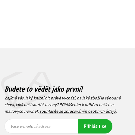
Budete to vědět jako první!
Zajímá Vás, jaký knižní hit právě vychází, na jaké zboží je výhodná
sleva, jaká běží soutěž o ceny? Přihlášením k odběru našich e-
mailových novinek
souhlasíte se zpracováním osobních údajů
.
Vaše e-
Vaše e-
Přihlásit se
mailová
mailová
Vaše e-mailová adresa
adresa
adresa