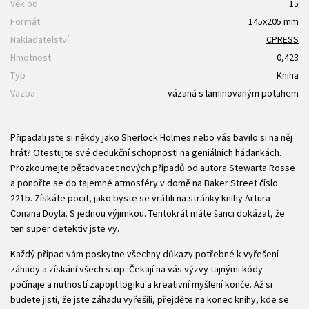
Věk od
15
Formát
145x205 mm
Nakladatelství
CPRESS
Hmotnost
0,423
Typ
Kniha
Vazba
vázaná s laminovaným potahem
Připadali jste si někdy jako Sherlock Holmes nebo vás bavilo si na něj
hrát? Otestujte své dedukční schopnosti na geniálních hádankách.
Prozkoumejte pětadvacet nových případů od autora Stewarta Rosse
a ponořte se do tajemné atmosféry v domě na Baker Street číslo
221b. Získáte pocit, jako byste se vrátili na stránky knihy Artura
Conana Doyla. S jednou výjimkou. Tentokrát máte šanci dokázat, že
ten super detektiv jste vy.
Každý případ vám poskytne všechny důkazy potřebné k vyřešení
záhady a získání všech stop. Čekají na vás výzvy tajnými kódy
počínaje a nutností zapojit logiku a kreativní myšlení konče. Až si
budete jisti, že jste záhadu vyřešili, přejděte na konec knihy, kde se