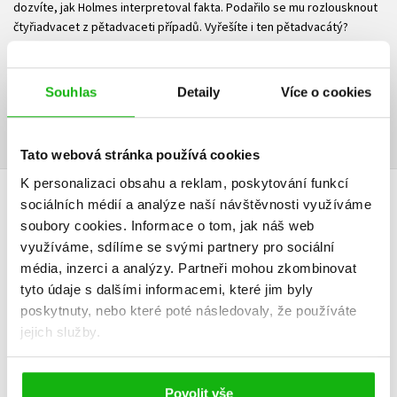
dozvíte, jak Holmes interpretoval fakta. Podařilo se mu rozlousknout
čtyřiadvacet z pětadvaceti případů. Vyřešíte i ten pětadvacátý?
Ke stažení
Souhlas
Detaily
Více o cookies
Ukázka.pdf
PDF
Tato webová stránka používá cookies
K personalizaci obsahu a reklam, poskytování funkcí
sociálních médií a analýze naší návštěvnosti využíváme
HODNOCENÍ ČTENÁŘŮ
soubory cookies.
Informace o tom, jak náš web
využíváme, sdílíme se svými partnery pro sociální
V současné době nejsou vytvořena žádná uživatelská hodnocení.
média, inzerci a analýzy.
Partneři mohou zkombinovat
tyto údaje s dalšími informacemi, které jim byly
Vaše hodnocení
poskytnuty, nebo které poté následovaly, že používáte
jejich služby.
Uživatelskou recenzi mohou vkládat pouze registrovaní uživatelé
Přihlásit
Povolit vše