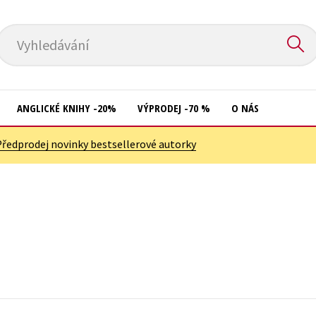
Vyhledávání
ANGLICKÉ KNIHY -20%
VÝPRODEJ -70 %
O NÁS
Předprodej novinky bestsellerové autorky
Přírodní vědy
Křížovky
Společnost, politika
Kuchařky
Technika a věda
New Adult
Učebnice
Ostatní
Umění a kultura
Počítače
Výchova a pedagogika
Poezie
Young adult