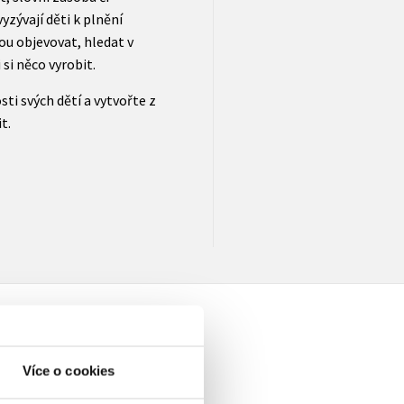
zývají děti k plnění
u objevovat, hledat v
 si něco vyrobit.
i svých dětí a vytvořte z
t.
Více o cookies