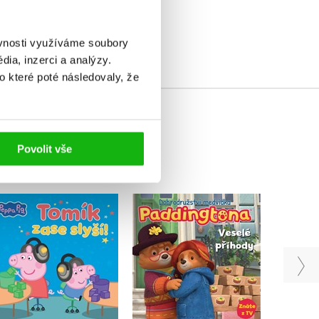
elé
ěvnosti využíváme soubory
ia, inzerci a analýzy.
o které poté následovaly, že
Povolit vše
Dobrodružství
Peppa Pig - Tomík zase
Bing
medvídka Paddingtona
slyší!
- Veselé příhody
Kolektiv
Kolektiv