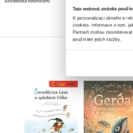
uživatelská hodnocení.
Tato webová stránka použív
K personalizaci obsahu a re
cookies.
Informace o tom, ja
Partneři mohou zkombinovat t
používáte jejich služby.
Čteme s obrázky –
Gerda: Příběh moře
Čarodějnice Lexa a
odvahy
splašená hůlka
Adrián Macho
Sandra Grimmová