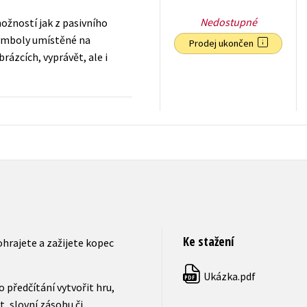
Nedostupné
možností jak z pasivního
 Symboly umístěné na
Prodej ukončen
rázcích, vyprávět, ale i
199
Kč
s DPH
Ke stažení
pohrajete a zažijete kopec
Ukázka.pdf
PDF
 předčítání vytvořit hru,
t, slovní zásobu či