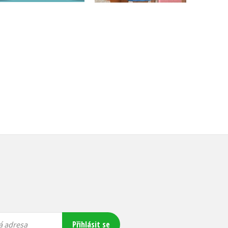
Do košíku
Do košíku
159 Kč
199 Kč
215 Kč
269 Kč
Přihlásit se
á adresa