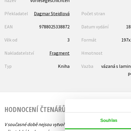
název
Vorlesegeschichten
Překladatel
Dagmar Steidlová
Počet stran
EAN
9788025338872
Datum vydání
18
Věk od
3
Formát
197
Nakladatelství
Fragment
Hmotnost
Typ
Kniha
Vazba
vázaná s lami
p
HODNOCENÍ ČTENÁŘŮ
Souhlas
V současné době nejsou vytvořena žádná