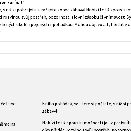
ve začíná!
Populárně - naučná pro dospělé
, s níž si pohrajete a zažijete kopec zábavy! Nabízí totiž spoustu 
Young adult (SK)
Populárně - naučné pro děti
děti rozvinou svůj postřeh, pozornost, slovní zásobu či vnímavost.
Zahraniční literatura
ozličných úkolů spojených s pohádkou. Mohou objevovat, hledat v ob
Předškoláci
.
Zdraví a životní styl
Příroda a zahrada
šechny tituly
čeština
Kniha pohádek, ve které si počtete, s níž si 
zábavy!
Nabízí totiž spoustu možností jak z pasivního
němčina
díky níž děti rozvinou svůj postřeh, pozornos