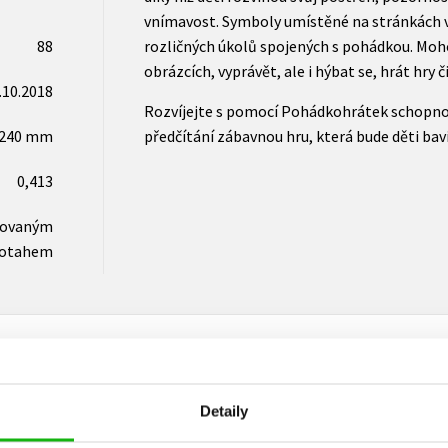
vnímavost. Symboly umístěné na stránkách vy
88
rozličných úkolů spojených s pohádkou. Moho
obrázcích, vyprávět, ale i hýbat se, hrát hry či
.10.2018
Rozvíjejte s pomocí Pohádkohrátek schopnost
x240 mm
předčítání zábavnou hru, která bude děti bavi
0,413
novaným
otahem
Detaily
Vaše hodnocení