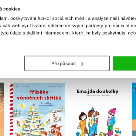
Uživatelskou recenzi mohou vkládat pouze registrovaní uživat
á cookies
klam, poskytování funkcí sociálních médií a analýze naší návšt
Přihlásit
k náš web využíváme, sdílíme se svými partnery pro sociální méd
yto údaje s dalšími informacemi, které jim byly poskytnuty, neb
MOHLO BY VÁS TAKÉ ZAJÍMAT
Přizpůsobit
 a
Příběhy vánočních
Ema jde do školky
skřítků
Gunilla Woldová
Ingrid Uebeová