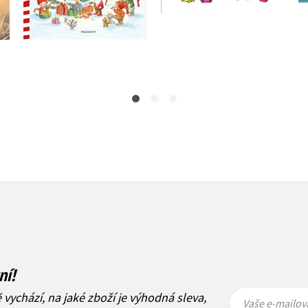
Do košíku
Do košíku
199 Kč
249 Kč
239 Kč
299 Kč
ní!
Vaše e-
Vaše e-
ě vychází, na jaké zboží je výhodná sleva,
mailová
mailová
Vaše e-mailov