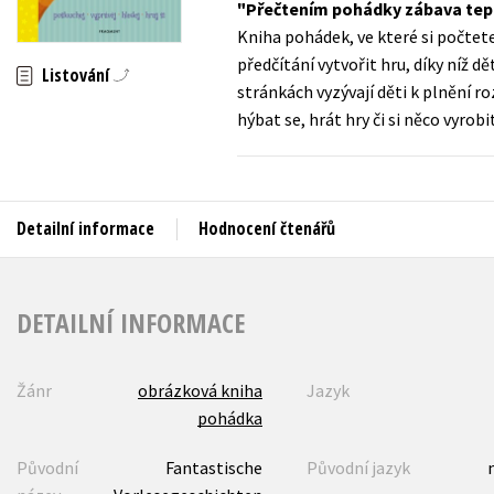
Přečtením pohádky zábava tepr
Auto - moto
Kniha pohádek, ve které si počtete
Jazyky
Beletrie pro děti
předčítání vytvořit hru, díky níž 
Listování
Kalendáře
stránkách vyzývají děti k plnění r
Beletrie pro dospělé
hýbat se, hrát hry či si něco vyrobit
Kariéra a osobní rozvoj
Byznys a ekonomie
Komiks
Detailní informace
Hodnocení čtenářů
V
DETAILNÍ INFORMACE
Žánr
obrázková kniha
Jazyk
pohádka
Původní
Fantastische
Původní jazyk