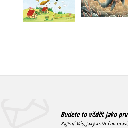
Do košíku
Do košíku
263 Kč
329 Kč
183 Kč
229 Kč
Budete to vědět jako prv
Zajímá Vás, jaký knižní hit práv