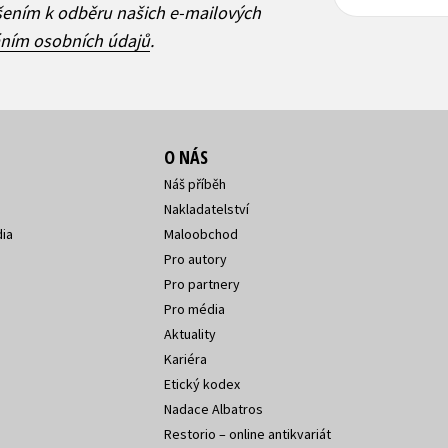
adresa
adresa
ášením k odběru našich e-mailových
áním osobních údajů
.
O NÁS
Náš příběh
Nakladatelství
ia
Maloobchod
Pro autory
Pro partnery
Pro média
Aktuality
Kariéra
Etický kodex
Nadace Albatros
Restorio – online antikvariát