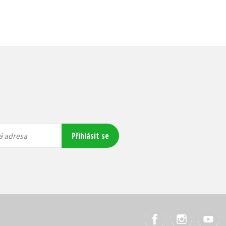
Přihlásit se
á adresa