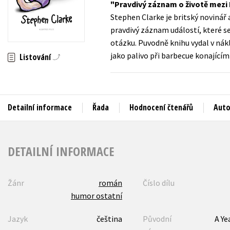
Pravdivý záznam o životě mezi F
Auto - moto
Stephen Clarke je britský novinář a
Jazyky
Beletrie pro děti
pravdivý záznam událostí, které se
Kalendáře
otázku. Puvodně knihu vydal v nák
Beletrie pro dospělé
jako palivo při barbecue konajícím 
Listování
Kariéra a osobní rozvoj
Byznys a ekonomie
Komiks
Detailní informace
Řada
Hodnocení čtenářů
Auto
V
DETAILNÍ INFORMACE
Žánr
román
Číslo dílu
humor ostatní
Jazyk
čeština
Původní
A Ye