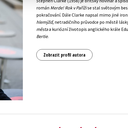
Stephen Clarke (1958) je britský novinář a spisova
román
Merde! Rok v Paříži
se stal světovým bes
pokračování. Dále Clarke napsal mimo jiné iron
hlemýžď
, netradičního průvodce po městě lásk
města
a kuriózní životopis anglického krále Edu
Bertie
.
Zobrazit profil autora