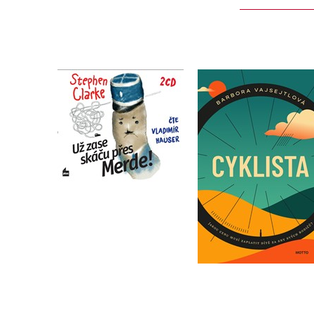
Už zase skáču přes
Cyklista
Merde! (audiokniha)
Barbora Vajsejtlová
Stephen Clarke
Do košíku
Do košíku
319 Kč
399 Kč
239 Kč
299 Kč