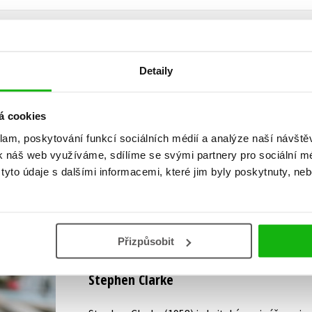
Detaily
Vaše hodnocení
Uživatelskou recenzi mohou vkládat pouze registrovaní uživat
á cookies
klam, poskytování funkcí sociálních médií a analýze naší návšt
Přihlásit
k náš web využíváme, sdílíme se svými partnery pro sociální méd
yto údaje s dalšími informacemi, které jim byly poskytnuty, neb
AUTOR KNIHY
Přizpůsobit
Stephen Clarke