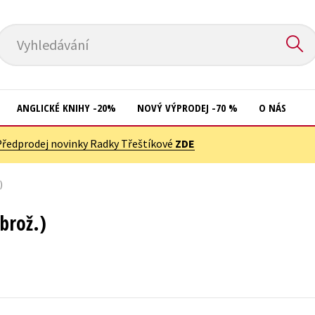
Vyhledávání
ANGLICKÉ KNIHY -20%
NOVÝ VÝPRODEJ -70 %
O NÁS
Předprodej novinky Radky Třeštíkové
ZDE
Přírodní vědy
Křížovky
Společnost, politika
)
Kuchařky
Technika a věda
New Adult
brož.)
Učebnice
Ostatní
Umění a kultura
Počítače
Výchova a pedagogika
Poezie
Young adult