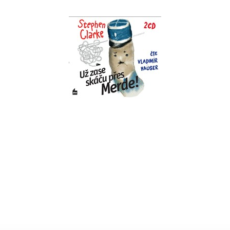
Už zase skáču přes
Merde! (audiokniha)
Stephen Clarke
Do košíku
239 Kč
299 Kč