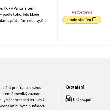
. Rok v Paříži je témiř
Nedostupné
 – podle toho, kdo klade
Prodej ukončen
ozdávat přátelům nebo využít
47
Kč
s DPH
Ke stažení
l píšící pro francouzskou
i je témiř pravdivý záznam
Ukázka.pdf
ily během deseti let, kdy žil
PDF
uvodně knihu vydal v nákladu