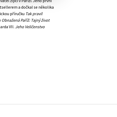
tel žijící v Paříži. Jeho první
tsellerem a dočkal se několika
ickou příručku
Tak pravil
y
Obnažená Paříž: Tajný život
arda VII.
Jeho Veličenstvo