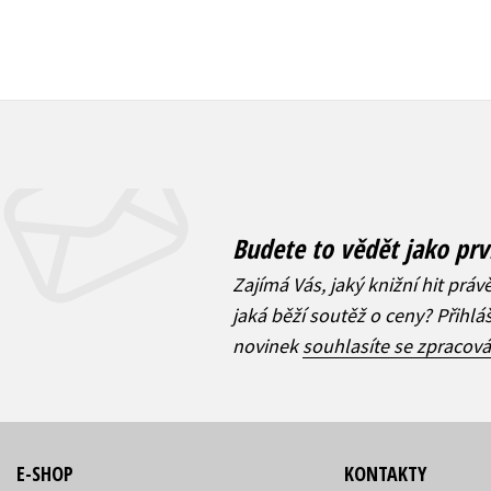
Budete to vědět jako prv
Zajímá Vás, jaký knižní hit práv
jaká běží soutěž o ceny? Přihl
novinek
souhlasíte se zpracov
E-SHOP
KONTAKTY