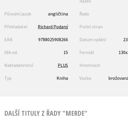
název
Původní jazyk
angličtina
Řada
Překladatel
Richard Podaný
Počet stran
EAN
9788025908266
Datum vydání
23
Věk od
15
Formát
130
Nakladatelství
PLUS
Hmotnost
Typ
Kniha
Vazba
brožovaná
DALŠÍ TITULY Z ŘADY "MERDE"