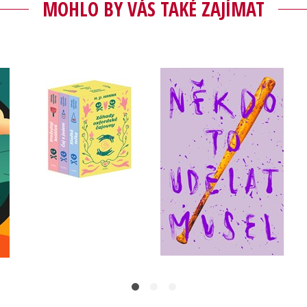
MOHLO BY VÁS TAKÉ ZAJÍMAT
Záhady oxfordské
Někdo to udělat musel
čajovny - BOX
Velikovsky
H. Y. Hanna
Do košíku
Do košíku
399 Kč
499 Kč
872 Kč
1 090 Kč