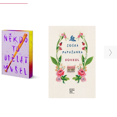
Někdo to udělat musel
Koukol
- limitované vydání
Zoska Papuzanka
Velikovsky
Do košíku
Do košíku
375 Kč
479 Kč
469 Kč
599 Kč