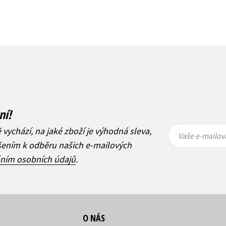
ní!
Vaše e-
Vaše e-
ě vychází, na jaké zboží je výhodná sleva,
mailová
mailová
Vaše e-mailov
adresa
adresa
ášením k odběru našich e-mailových
áním osobních údajů
.
O NÁS