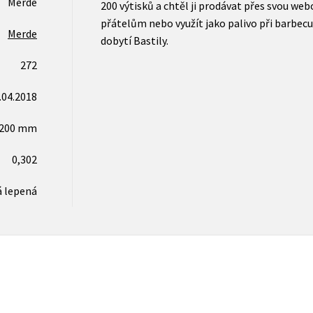
Merde
200 výtisků a chtěl ji prodávat přes svou we
přátelům nebo využít jako palivo při barbecu
Merde
dobytí Bastily.
272
.04.2018
x200 mm
0,302
 lepená