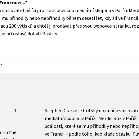
rancouzi...
Populárně - naučná pro dospělé
 spisovatel píšící pro francouzskou mediální skupinu v Paříži. Merde
Young adult (SK)
Populárně - naučné pro děti
 mu přihodily nebo nepřihodily během deseti let, kdy žil ve Francii
Zahraniční literatura
ladu 200 výtisků a chtěl ji prodávat přes svou webovou stránku, r
Předškoláci
se při oslavě dobytí Bastily.
Zdraví a životní styl
Příroda a zahrada
r
šechny tituly
1
Stephen Clarke je britský novinář a spisovate
mediální skupinu v Paříži. Merde. Rok v Paříž
událostí, které se mu přihodily nebo nepřihod
ar in the
ve Francii – podle toho, kdo klade otázku. P