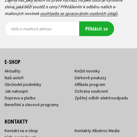
sleva, jaká běží soutěž o ceny? Přihlášením k odběru našich e-
mailových novinek
souhlasíte se zpracováním osobních údajů
.
Vaše e-
Vaše e-
Přihlásit se
mailová
mailová
Vaše e-mailová adresa
adresa
adresa
E-SHOP
Aktuality
Knižní novinky
Naši autoři
Dárkové poukazy
Obchodní podmínky
Affiliate program
Jak nakoupit
Ochrana soukromí
Doprava a platba
Zpětný odběr elektroodpadu
Benefitní a slevové programy
KONTAKTY
Kontakt na e-shop
Kontakty Albatros Media