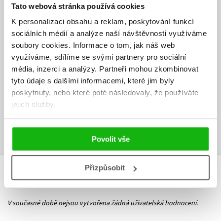
5
krásných princezen
Tato webová stránka používá cookies
K personalizaci obsahu a reklam, poskytování funkcí
2
udatné prince
sociálních médií a analýze naší návštěvnosti využíváme
soubory cookies.
Informace o tom, jak náš web
1
mlsného draka
využíváme, sdílíme se svými partnery pro sociální
a mnoho dalších hladových pohádkových bytostí…
média, inzerci a analýzy.
Partneři mohou zkombinovat
tyto údaje s dalšími informacemi, které jim byly
poskytnuty, nebo které poté následovaly, že používáte
Ke stažení
jejich služby.
Obsah.pdf
Ukázka.pdf
PDF
PDF
Povolit vše
Přizpůsobit
HODNOCENÍ ČTENÁŘŮ
V současné době nejsou vytvořena žádná uživatelská hodnocení.