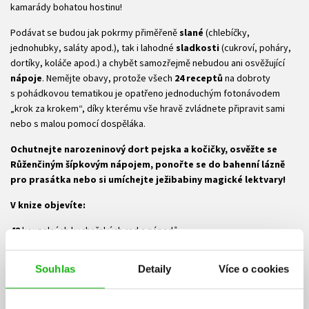
kamarády bohatou hostinu!
Podávat se budou jak pokrmy přiměřeně
slané
(chlebíčky,
jednohubky, saláty apod.), tak i lahodné
sladkosti
(cukroví, poháry,
dortíky, koláče apod.) a chybět samozřejmě nebudou ani osvěžující
nápoje
. Nemějte obavy, protože všech
24 receptů
na dobroty
s pohádkovou tematikou je opatřeno jednoduchým fotonávodem
„krok za krokem“, díky kterému vše hravě zvládnete připravit sami
nebo s malou pomocí dospěláka.
Ochutnejte narozeninový dort pejska a kočičky, osvěžte se
Růženčiným šípkovým nápojem, ponořte se do bahenní lázně
pro prasátka nebo si umíchejte ježibabiny magické lektvary!
V knize objevíte:
48
kouzelných kuchařských rad a nápadů
24
úžasných pohádkových receptů
Souhlas
Detaily
Více o cookies
9
mluvících zvířátek