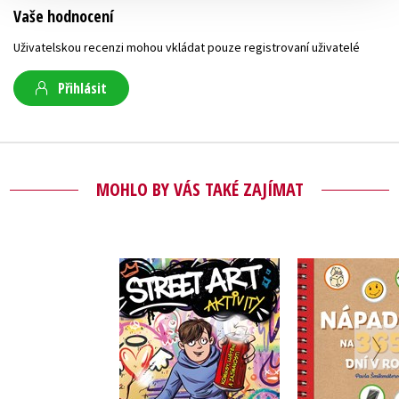
Vaše hodnocení
Uživatelskou recenzi mohou vkládat pouze registrovaní uživatelé
Přihlásit
MOHLO BY VÁS TAKÉ ZAJÍMAT
Nápadník na
Street art aktivity
v ro
Pavla Šmikmátorová
Pavla Šmik