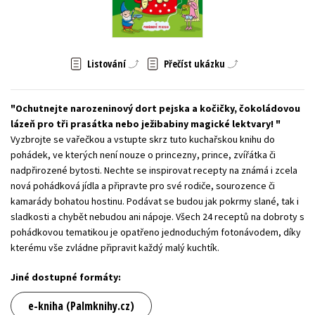
Young adult (SK)
Zahraniční literatura
Zdraví a životní styl
Všechny tituly
Listování
Přečíst ukázku
Ochutnejte narozeninový dort pejska a kočičky, čokoládovou
lázeň pro tři prasátka nebo ježibabiny magické lektvary!
Vyzbrojte se vařečkou a vstupte skrz tuto kuchařskou knihu do
pohádek, ve kterých není nouze o princezny, prince, zvířátka či
nadpřirozené bytosti. Nechte se inspirovat recepty na známá i zcela
nová pohádková jídla a připravte pro své rodiče, sourozence či
kamarády bohatou hostinu. Podávat se budou jak pokrmy slané, tak i
sladkosti a chybět nebudou ani nápoje. Všech 24 receptů na dobroty s
pohádkovou tematikou je opatřeno jednoduchým fotonávodem, díky
kterému vše zvládne připravit každý malý kuchtík.
Jiné dostupné formáty:
e-kniha (Palmknihy.cz)