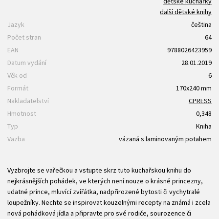
dětské kuchařky
další dětské knihy
Jazyk
čeština
Počet stran
64
EAN
9788026423959
Datum vydání
28.01.2019
Věk od
6
Formát
170x240 mm
Nakladatelství
CPRESS
Hmotnost
0,348
Typ
Kniha
Vazba
vázaná s laminovaným potahem
Vyzbrojte se vařečkou a vstupte skrz tuto kuchařskou knihu do
nejkrásnějších pohádek, ve kterých není nouze o krásné princezny,
udatné prince, mluvící zvířátka, nadpřirozené bytosti či vychytralé
loupežníky. Nechte se inspirovat kouzelnými recepty na známá i zcela
nová pohádková jídla a připravte pro své rodiče, sourozence či