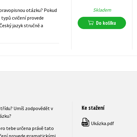
Skladem
u pravopisnou otázku? Pokud
h typů cvičení provede
Do košíku
Český jazyk stručně a
103
Kč
s DPH
Ke stažení
 třídu? Umíš zodpovědět v
tázku?
Ukázka.pdf
PDF
pro tebe určena právě tato
ičení provede gramatickými