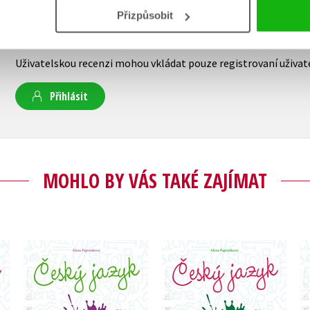
Přizpůsobit
Vaše hodnocení
Uživatelskou recenzi mohou vkládat pouze registrovaní uživat
Přihlásit
MOHLO BY VÁS TAKÉ ZAJÍMAT
ky
Český jazyk od šestky
Český jazyk od šestky
ice
do devítky - cvičebnice
do devítky - cvičebnice
pro 9. třídu ZŠ
pro 6. třídu ZŠ
Alena Papoušková
Alena Papoušková