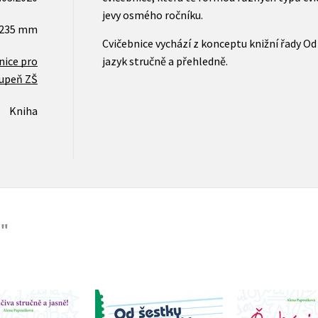
jevy osmého ročníku.
x235 mm
Cvičebnice vychází z konceptu knižní řady Od
nice pro
jazyk stručně a přehledně.
tupeň ZŠ
Kniha
Y"
Český jazyk 
 jazyk od šestky
do devítky - 