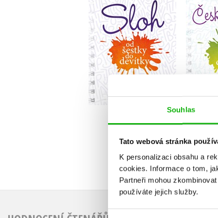
,
Marie Hanzová
Ale
,
Karel Kamiš
Olga Příborská
Do košíku
1
119 Kč
Souhlas
149 Kč
Tato webová stránka použív
K personalizaci obsahu a re
cookies.
Informace o tom, ja
Partneři mohou zkombinovat t
používáte jejich služby.