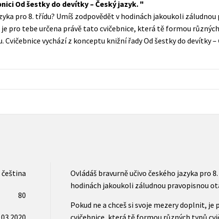
bnici Od šestky do devítky – Český jazyk.
Populárně - naučná pro dospělé
zyka pro 8. třídu? Umíš zodpovědět v hodinách jakoukoli záludno
Young adult (SK)
Populárně - naučné pro děti
, je pro tebe určena právě tato cvičebnice, která tě formou různýc
Zahraniční literatura
Cvičebnice vychází z konceptu knižní řady Od šestky do devítky – 
Předškoláci
Zdraví a životní styl
Příroda a zahrada
šechny tituly
čeština
Ovládáš bravurně učivo českého jazyka pro 8.
hodinách jakoukoli záludnou pravopisnou o
80
Pokud ne a chceš si svoje mezery doplnit, je 
.03.2020
cvičebnice, která tě formou různých typů cv