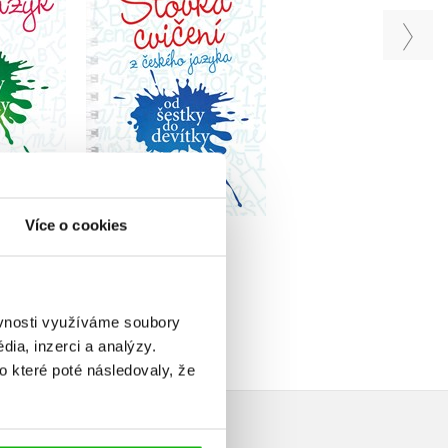
ídu ZŠ
šestky do devítky
,
Marie Hanzová
,
Karel Kamiš
oušková
Lucie Honsigová
Olga Příborská
Do košíku
u
Do košíku
79 Kč
119 Kč
99 Kč
49 Kč
149 Kč
Více o cookies
ěvnosti využíváme soubory
ia, inzerci a analýzy.
o které poté následovaly, že