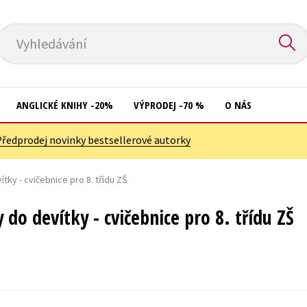
Vyhledávání
ANGLICKÉ KNIHY -20%
VÝPRODEJ -70 %
O NÁS
Předprodej novinky bestsellerové autorky
Přírodní vědy
Křížovky
Společnost, politika
tky - cvičebnice pro 8. třídu ZŠ
Kuchařky
Technika a věda
New Adult
 do devítky - cvičebnice pro 8. třídu ZŠ
Učebnice
Ostatní
Umění a kultura
Počítače
Výchova a pedagogika
Poezie
Young adult