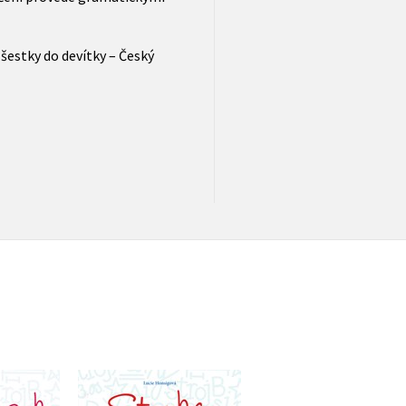
 šestky do devítky – Český
od šestky
Stovka cvičení z
Diktáty od šestky 
cvičebnice
českého jazyka od
devítky