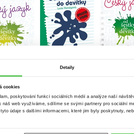
Od šestky do devítky
do devítky
pro 6. tř
Lucie Honsigová
na Papoušková
Alena Pap
Do košíku
Do košíku
Do košík
79 Kč
99 Kč
59 Kč
199 Kč
119 Kč
1
Detaily
á cookies
klam, poskytování funkcí sociálních médií a analýze naší návšt
k náš web využíváme, sdílíme se svými partnery pro sociální méd
yto údaje s dalšími informacemi, které jim byly poskytnuty, neb