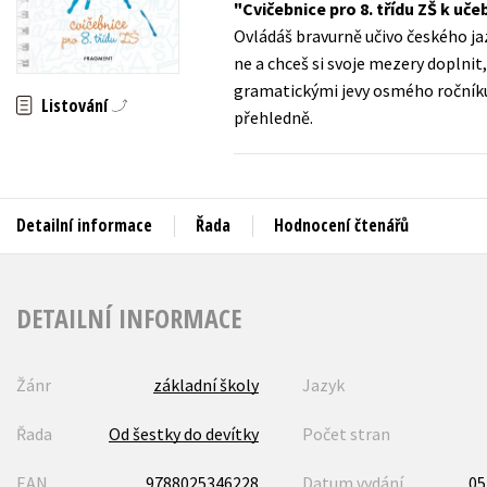
Cvičebnice pro 8. třídu ZŠ k uče
Auto - moto
Ovládáš bravurně učivo českého ja
Jazyky
Beletrie pro děti
ne a chceš si svoje mezery doplnit
Kalendáře
gramatickými jevy osmého ročníku. 
Beletrie pro dospělé
Listování
přehledně.
Kariéra a osobní rozvoj
Byznys a ekonomie
Komiks
Detailní informace
Řada
Hodnocení čtenářů
V
DETAILNÍ INFORMACE
Žánr
základní školy
Jazyk
Řada
Od šestky do devítky
Počet stran
EAN
9788025346228
Datum vydání
05