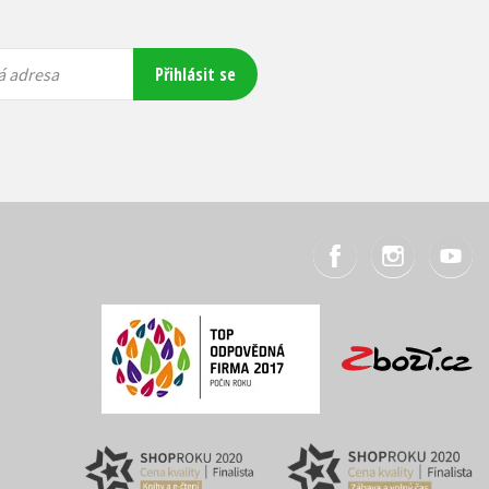
Přihlásit se
á adresa