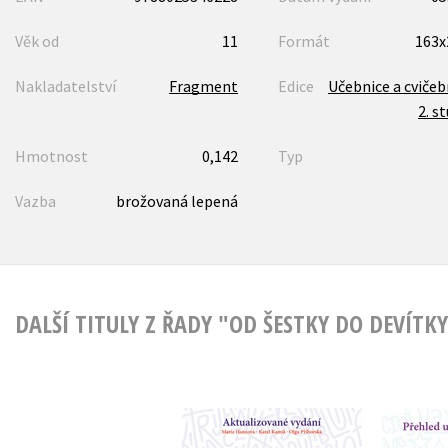
Věk od
11
Formát
163
Nakladatelství
Fragment
Edice
Učebnice a cvičeb
2. s
Hmotnost
0,142
Typ
Vazba
brožovaná lepená
DALŠÍ TITULY Z ŘADY "OD ŠESTKY DO DEVÍTK
Sloh od šestky do
Český
devítky