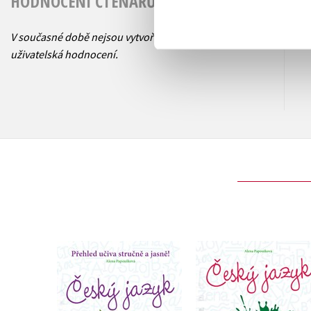
HODNOCENÍ ČTENÁŘŮ
V současné době nejsou vytvořena žádná
uživatelská hodnocení.
Český jazyk od šest
Český jazyk od šestky
do devítky - cvičebn
do devítky
pro 6. třídu ZŠ
Alena Papoušková
Alena Papoušková