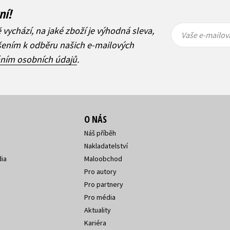
ní!
Vaše e-
Vaše e-
ě vychází, na jaké zboží je výhodná sleva,
mailová
mailová
Vaše e-mailov
adresa
adresa
ášením k odběru našich e-mailových
áním osobních údajů
.
O NÁS
Náš příběh
Nakladatelství
ia
Maloobchod
Pro autory
Pro partnery
Pro média
Aktuality
Kariéra