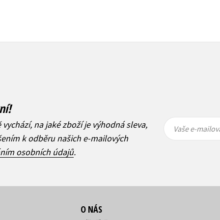
ní!
Vaše e-
Vaše e-
ě vychází, na jaké zboží je výhodná sleva,
mailová
mailová
Vaše e-mailov
adresa
adresa
ášením k odběru našich e-mailových
áním osobních údajů
.
O NÁS