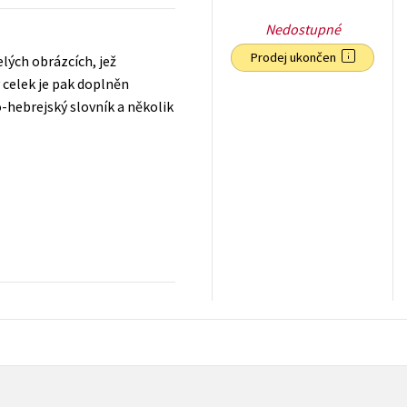
Nedostupné
Prodej ukončen
lých obrázcích, jež
 celek je pak doplněn
-hebrejský slovník a několik
159
Kč
s DPH