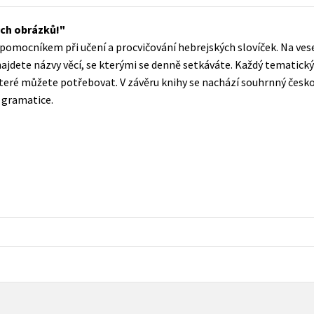
Populárně - naučná pro dospělé
Young adult (SK)
ých obrázků!
Populárně - naučné pro děti
pomocníkem při učení a procvičování hebrejských slovíček. Na vese
Zahraniční literatura
Předškoláci
najdete názvy věcí, se kterými se denně setkáváte. Každý tematický
Zdraví a životní styl
teré můžete potřebovat. V závěru knihy se nachází souhrnný česko
Příroda a zahrada
 gramatice.
šechny tituly