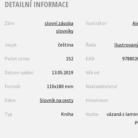
DETAILNÍ INFORMACE
Žánr
slovní zásoba
Ilustrátor
Al
slovníky
Jazyk
čeština
Řada
Ilustrovaný
Počet stran
152
EAN
978802
Datum vydání
13.05.2019
Věk od
Formát
110x180 mm
Nakladatelství
Edice
Slovník na cesty
Hmotnost
Typ
Kniha
Vazba
vázaná s lami
p