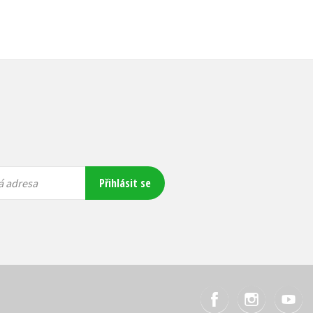
Přihlásit se
á adresa