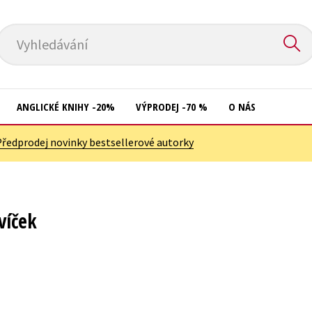
Vyhledávání
ANGLICKÉ KNIHY -20%
VÝPRODEJ -70 %
O NÁS
Předprodej novinky bestsellerové autorky
Přírodní vědy
Křížovky
Společnost, politika
Kuchařky
Technika a věda
New Adult
víček
Učebnice
Ostatní
Umění a kultura
Počítače
Výchova a pedagogika
Poezie
Young adult