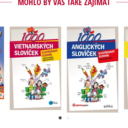
MOHLO BY VÁS TAKÉ ZAJÍMAT
1000 vietnamských
1000 anglických
slovíček
slovíček
,
Lucie Hlavatá
Anglictina.com
Binh Slavická
Do košíku
Do košíku
183 Kč
229 Kč
183 Kč
229 Kč