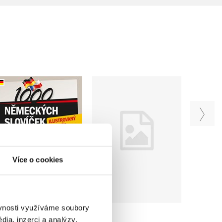
1000 holandských
1000 německých
slovíček
slovíček
Veronika terHarmsel
Jana Navrátilová
,
Havlíková
Jana Pellarová
Více o cookies
Do košíku
Do košíku
135 Kč
169 Kč
159 Kč
ěvnosti využíváme soubory
199 Kč
ia, inzerci a analýzy.