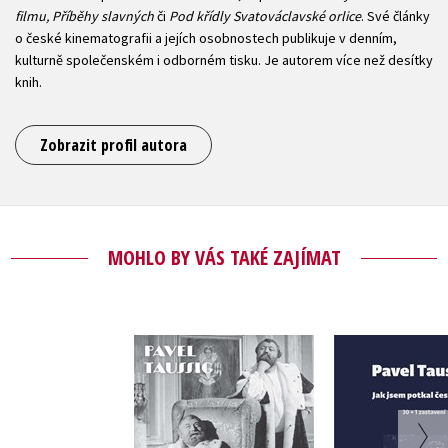
filmu, Příběhy slavných
či
Pod křídly Svatováclavské orlice
. Své články
o české kinematografii a jejích osobnostech publikuje v denním,
kulturně společenském i odborném tisku. Je autorem více než desítky
knih.
Zobrazit profil autora
MOHLO BY VÁS TAKÉ ZAJÍMAT
Jak jsem 
Jan Werich.
český 
FILMfárum
Pavel Ta
Pavel Taussig