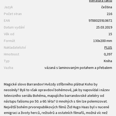
literatura faktu
Jazyk
čeština
Počet stran
216
EAN
9788025910672
Datum vydání
25.03.2019
Věk od
15
Formát
130x200 mm
Nakladatelství
PLUS
Hmotnost
0,397
Typ
Kniha
Vazba
vázaná s laminovaným potahem a přebalem
Magické slovo Barrandov! Hvězdy stříbrného plátna! Koho by
neoslnily? Byli to však opravdoví bohémové, jak by napovídal i název
televizního seriálu Bohéma, mapujícího barrandovské ateliéry od
nástupu fašismu po 50. a 60. léta? U mnohých s tím lze polemizovat.
Největší bohém prvorepublikových filmů Žid Hugo Haas byl v nucené
emigraci a životy herců, režisérů a ostatních filmařů, možná víc než