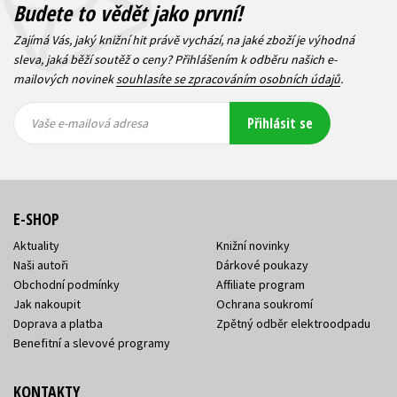
Budete to vědět jako první!
Zajímá Vás, jaký knižní hit právě vychází, na jaké zboží je výhodná
sleva, jaká běží soutěž o ceny? Přihlášením k odběru našich e-
mailových novinek
souhlasíte se zpracováním osobních údajů
.
Vaše e-
Vaše e-
Přihlásit se
mailová
mailová
Vaše e-mailová adresa
adresa
adresa
E-SHOP
Aktuality
Knižní novinky
Naši autoři
Dárkové poukazy
Obchodní podmínky
Affiliate program
Jak nakoupit
Ochrana soukromí
Doprava a platba
Zpětný odběr elektroodpadu
Benefitní a slevové programy
KONTAKTY