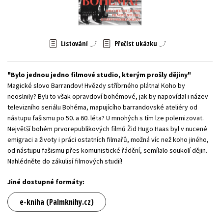
Young adult (SK)
Zahraniční literatura
Zdraví a životní styl
Všechny tituly
Listování
Přečíst ukázku
Bylo jednou jedno filmové studio, kterým prošly dějiny
Magické slovo Barrandov! Hvězdy stříbrného plátna! Koho by
neoslnily? Byli to však opravdoví bohémové, jak by napovídal i název
televizního seriálu Bohéma, mapujícího barrandovské ateliéry od
nástupu fašismu po 50. a 60. léta? U mnohých s tím lze polemizovat.
Největší bohém prvorepublikových filmů Žid Hugo Haas byl v nucené
emigraci a životy i práci ostatních filmařů, možná víc než koho jiného,
od nástupu fašismu přes komunistické řádění, semílalo soukolí dějin.
Nahlédněte do zákulisí filmových studií!
Jiné dostupné formáty:
e-kniha (Palmknihy.cz)