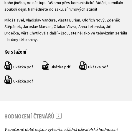
koho jiného, od nástupu fašismu přes komunistické řádění, semílalo
soukolí dějin. Nahlédněte do zákulisí filmových studií!
Miloš Havel, Vladislav Vančura, Vlasta Burian, Oldřich Nový, Zdeněk
Štěpánek, Jaroslav Marvan, Otakar Vávra, Anna Letenská, Jiří
Brdečka, Věra Chytilová a další – jsou, stejně jako ve televizním seriálu
– hrdiny této knihy.
Ke stažení
Ukázka.pdf
Ukázka.pdf
Ukázka.pdf
PDF
PDF
PDF
Ukázka.pdf
PDF
HODNOCENÍ ČTENÁŘŮ
V současné době nejsou vytvořena žádná uživatelská hodnocení.