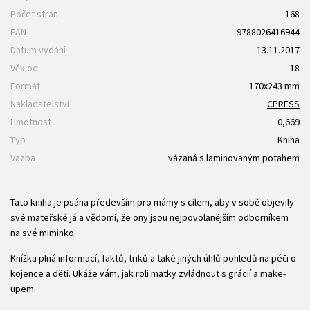
Počet stran
168
EAN
9788026416944
Datum vydání
13.11.2017
Věk od
18
Formát
170x243 mm
Nakladatelství
CPRESS
Hmotnost
0,669
Typ
Kniha
Vazba
vázaná s laminovaným potahem
Tato kniha je psána především pro mámy s cílem, aby v sobě objevily
své mateřské já a vědomí, že ony jsou nejpovolanějším odborníkem
na své miminko.
Knížka plná informací, faktů, triků a také jiných úhlů pohledů na péči o
kojence a děti. Ukáže vám, jak roli matky zvládnout s grácií a make-
upem.