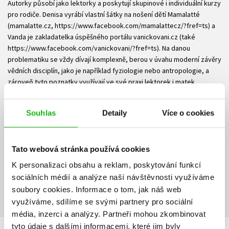
Autorky působí jako lektorky a poskytují skupinové i individuální kurzy
pro rodiče. Denisa vyrábí vlastní šátky na nošení dětí Mamalatté
(mamalatte.cz, https://www.facebook.com/mamalattecz/?fref=ts) a
Vanda je zakladatelka úspěšného portálu vanickovani.cz (také
https://www.facebook.com/vanickovani/?fref=ts). Na danou
problematiku se vždy dívají komplexně, berou v úvahu moderní závěry
vědních disciplín, jako je například fyziologie nebo antropologie, a
zároveň tyto poznatky využívají ve své praxi lektorek i matek.
Autorky všem rodičům nalévají optimismus do žil, i když to není lehké,
a nikdy je neopouští humor. Své zkušenosti, které získaly jako
Souhlas
Detaily
Více o cookies
lektorky, vám teď servírují na puntíkatém podnose, abyste se z toho
jednoduše nepicli.
Tato webová stránka používá cookies
Ke stažení
K personalizaci obsahu a reklam, poskytování funkcí
sociálních médií a analýze naší návštěvnosti využíváme
Obsah.pdf
Ukázka.pdf
PDF
PDF
soubory cookies.
Informace o tom, jak náš web
využíváme, sdílíme se svými partnery pro sociální
média, inzerci a analýzy.
Partneři mohou zkombinovat
tyto údaje s dalšími informacemi, které jim byly