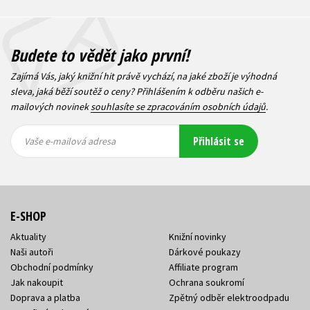
Budete to vědět jako první!
Zajímá Vás, jaký knižní hit právě vychází, na jaké zboží je výhodná
sleva, jaká běží soutěž o ceny? Přihlášením k odběru našich e-
mailových novinek
souhlasíte se zpracováním osobních údajů
.
Vaše e-
Vaše e-
Přihlásit se
mailová
mailová
Vaše e-mailová adresa
adresa
adresa
E-SHOP
Aktuality
Knižní novinky
Naši autoři
Dárkové poukazy
Obchodní podmínky
Affiliate program
Jak nakoupit
Ochrana soukromí
Doprava a platba
Zpětný odběr elektroodpadu