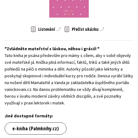
Young adult (SK)
Zahraniční literatura
Zdraví a životní styl
Všechny tituly
Listování
Přečíst ukázku
Zvládněte mateřství s láskou, něhou i grácií!
Tato kniha je psána především pro mámy s cílem, aby v sobě objevily
své mateřské já. Knížka plná informací, faktů, triků a také jiných úhlů
pohledů na péči o miminka a děti. Autorky působí jako lektorky a
poskytují skupinové i individuální kurzy pro rodiče. Denisa vyrábí šátky
na nošení dětí Mamalatté a Vanda je zakladatelka úspěšného portálu
vanickovani.cz. Na danou problematiku se vždy dívají komplexně,
berou v úvahu moderní závěry vědních disciplín, a své poznatky
využívají v praxi lektorek i matek.
Jiné dostupné formáty:
e-kniha (Palmknihy.cz)