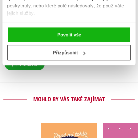
poskytnuty, nebo které poté následovaly, že používáte
HODNOCENÍ ČTENÁŘŮ
jejich služby.
V současné době nejsou vytvořena žádná uživatelská hodnocení.
Povolit vše
Vaše hodnocení
Uživatelskou recenzi mohou vkládat pouze registrovaní uživatelé
Přizpůsobit
Přihlásit
MOHLO BY VÁS TAKÉ ZAJÍMAT
Proč mi tohle nikdo
Mám
neřekl?