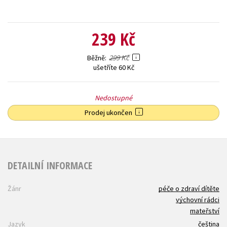
239 Kč
299 Kč
Běžně
ušetříte 60 Kč
Nedostupné
Prodej ukončen
DETAILNÍ INFORMACE
Žánr
péče o zdraví dítěte
výchovní rádci
mateřství
Jazyk
čeština