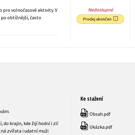
Nedostupné
 pro volnočasové aktivity. V
po obtížnější, často
Prodej ukončen
183
Kč
s DPH
Ke stažení
 vám.
Obsah.pdf
PDF
o krajin, kde žijí hodní i zlí
Ukázka.pdf
PDF
tná zvířata i udatní muži