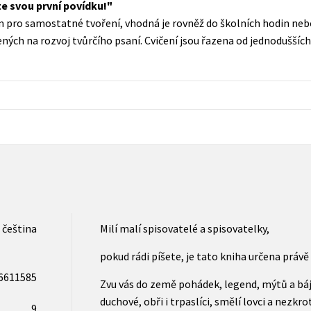
te svou první povídku!
Populárně - naučná pro dospělé
 pro samostatné tvoření, vhodná je rovněž do školních hodin nebo
Young adult (SK)
Populárně - naučné pro děti
ých na rozvoj tvůrčího psaní. Cvičení jsou řazena od jednodušších 
Zahraniční literatura
Předškoláci
Zdraví a životní styl
Příroda a zahrada
šechny tituly
čeština
Milí malí spisovatelé a spisovatelky,
pokud rádi píšete, je tato kniha určena právě
6611585
Zvu vás do země pohádek, legend, mýtů a bájí, d
duchové, obři i trpaslíci, smělí lovci a nezkro
9