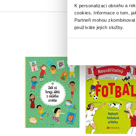
K personalizaci obsahu a re
cookies.
Informace o tom, ja
Partneři mohou zkombinovat t
používáte jejich služby.
Neuvěřitelný fotbal
Jak si hrají děti z
Nejlepší fotbalové
celého světa
příběhy
Štěpánka Sekaninová
Matt Oldfield
Do košíku
Do košíku
199 Kč
249 Kč
295 Kč
369 Kč