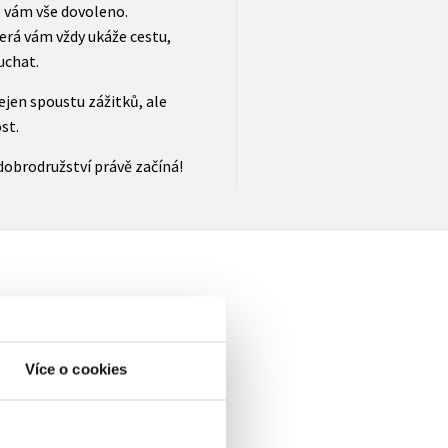
e vám vše dovoleno.
erá vám vždy ukáže cestu,
uchat.
jen spoustu zážitků, ale
st.
dobrodružství právě začíná!
Více o cookies
elé