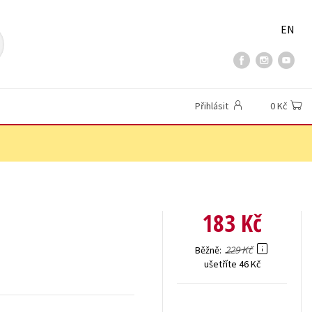
EN
Přihlásit
0 Kč
183 Kč
229 Kč
Běžně
ušetříte 46 Kč