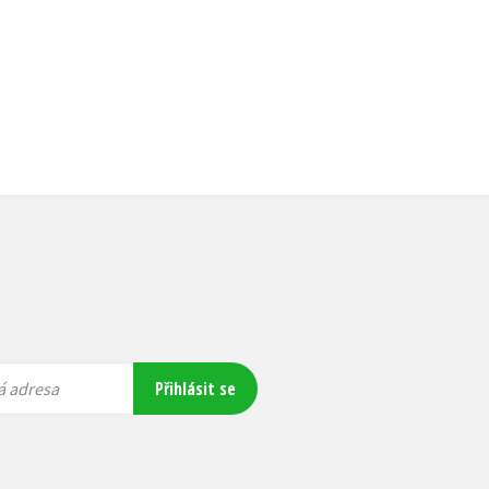
Přihlásit se
á adresa