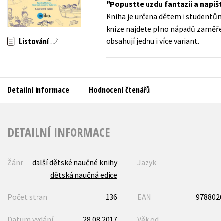
Popustte uzdu fantazii a napiš
Auto - moto
Kniha je určena dětem i studentům
Jazyky
Beletrie pro děti
knize najdete plno nápadů zaměřen
Kalendáře
Listování
obsahují jednu i více variant.
Beletrie pro dospělé
Kariéra a osobní rozvoj
Byznys a ekonomie
Komiks
Detailní informace
Hodnocení čtenářů
V
DETAILNÍ INFORMACE
Žánr
další dětské naučné knihy
Jazyk
dětská naučná edice
Počet stran
136
EAN
978802
Datum vydání
28.08.2017
Věk od