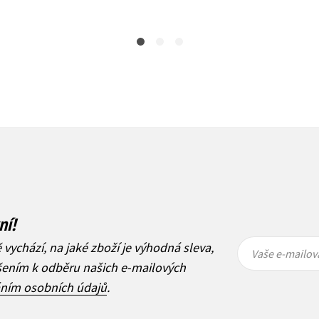
ní!
Vaše e-
Vaše e-
ě vychází, na jaké zboží je výhodná sleva,
mailová
mailová
Vaše e-mailov
adresa
adresa
ášením k odběru našich e-mailových
áním osobních údajů
.