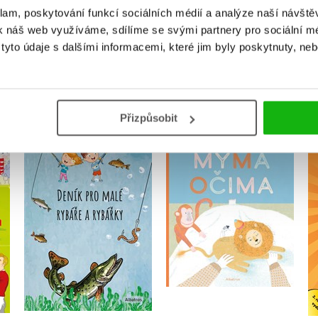
klam, poskytování funkcí sociálních médií a analýze naší návšt
k náš web využíváme, sdílíme se svými partnery pro sociální méd
yto údaje s dalšími informacemi, které jim byly poskytnuty, neb
MOHLO BY VÁS TAKÉ ZAJÍMAT
Přizpůsobit
:
Deník pro malé rybáře
Mýma očima
a rybářky
Magda Garguláková
Michaela Hrušková
Do košíku
Do košíku
239 Kč
299 Kč
263 Kč
329 Kč