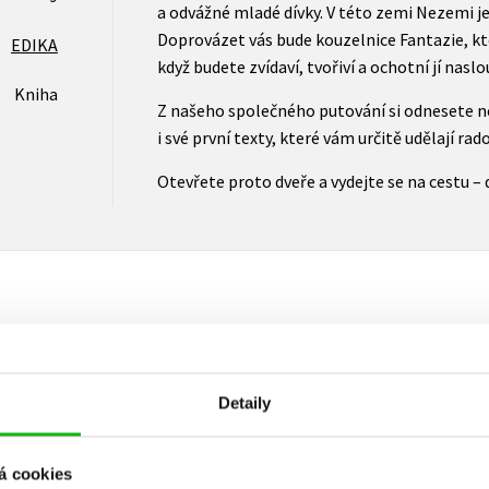
a odvážné mladé dívky. V této zemi Nezemi j
Doprovázet vás bude kouzelnice Fantazie, kt
EDIKA
když budete zvídaví, tvořiví a ochotní jí naslo
Kniha
Z našeho společného putování si odnesete ne
i své první texty, které vám určitě udělají rado
Otevřete proto dveře a vydejte se na cestu – 
Vaše hodnocení
Detaily
Uživatelskou recenzi mohou vkládat pouze registrovaní uživat
Přihlásit
á cookies