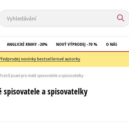
Vyhledávání
ANGLICKÉ KNIHY -20%
NOVÝ VÝPRODEJ -70 %
O NÁS
Předprodej novinky bestsellerové autorky
Přírodní vědy
Křížovky
Společnost, politika
Tvůrčí psaní pro malé spisovatele a spisovatelky
Kuchařky
Technika a věda
New Adult
é spisovatele a spisovatelky
Učebnice
Ostatní
Umění a kultura
Počítače
Výchova a pedagogika
Poezie
Young adult