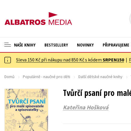
NAŠE KNIHY
BESTSELLERY
NOVINKY
PŘIPRAVUJEME
Sleva 150 Kč při nákupu nad 850 Kč s kódem
SRPEN150
|
ANGLICKÉ KNIHY -20 %
Cestování
NOVÝ VÝPRODEJ -70 %
Dárkové publikace
Domů
Populárně - naučné pro děti
Další dětské naučné knihy
KNIHY S DÁRKEM
Dárkové zboží
Tvůrčí psaní pro mal
ASTERIX S DÁRKEM
Digitální fotografie
Kateřina Hošková
🎁DÁRKOVÉ PUBLIKACE
Esoterika a duchovní svět
✉️ DÁRKOVÉ POUKAZY
Historie a military
Hobby