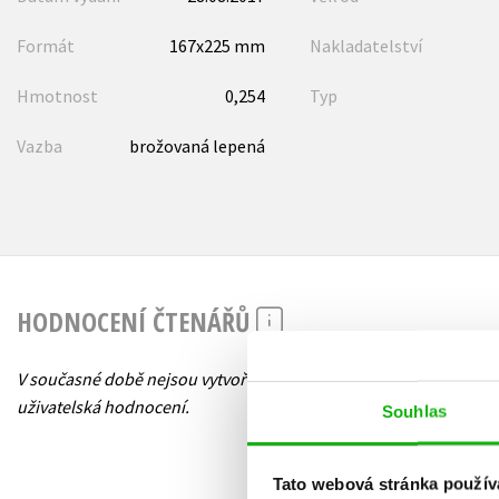
Formát
167x225 mm
Nakladatelství
Hmotnost
0,254
Typ
Vazba
brožovaná lepená
HODNOCENÍ ČTENÁŘŮ
V současné době nejsou vytvořena žádná
uživatelská hodnocení.
Souhlas
Tato webová stránka použív