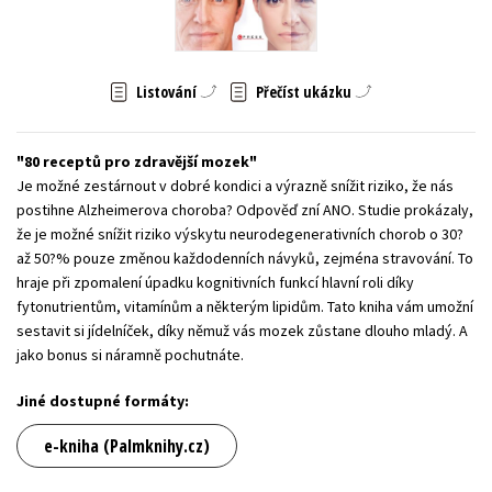
Young adult (SK)
Zahraniční literatura
Zdraví a životní styl
Všechny tituly
Listování
Přečíst ukázku
80 receptů pro zdravější mozek
Je možné zestárnout v dobré kondici a výrazně snížit riziko, že nás
postihne Alzheimerova choroba? Odpověď zní ANO. Studie prokázaly,
že je možné snížit riziko výskytu neurodegenerativních chorob o 30?
až 50?% pouze změnou každodenních návyků, zejména stravování. To
hraje při zpomalení úpadku kognitivních funkcí hlavní roli díky
fytonutrientům, vitamínům a některým lipidům. Tato kniha vám umožní
sestavit si jídelníček, díky němuž vás mozek zůstane dlouho mladý. A
jako bonus si náramně pochutnáte.
Jiné dostupné formáty:
e-kniha (Palmknihy.cz)