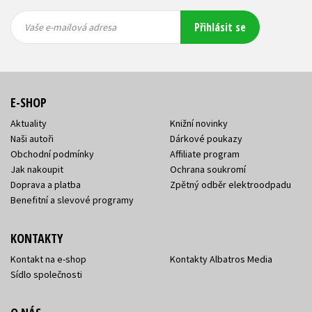
Vaše e-
Vaše e-
Přihlásit se
mailová
mailová
Vaše e-mailová adresa
adresa
adresa
E-SHOP
Aktuality
Knižní novinky
Naši autoři
Dárkové poukazy
Obchodní podmínky
Affiliate program
Jak nakoupit
Ochrana soukromí
Doprava a platba
Zpětný odběr elektroodpadu
Benefitní a slevové programy
KONTAKTY
Kontakt na e-shop
Kontakty Albatros Media
Sídlo společnosti