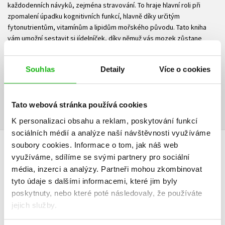
každodenních návyků, zejména stravování. To hraje hlavní roli při
zpomalení úpadku kognitivních funkcí, hlavně díky určitým
fytonutrientům, vitamínům a lipidům mořského původu. Tato kniha
vám umožní sestavit si jídelníček, díky němuž vás mozek zůstane
dlouho mladý. A jako bonus si náramně pochutnáte.
Ke stažení
Souhlas
Detaily
Více o cookies
Obsah.pdf
Ukázka.pdf
PDF
PDF
Tato webová stránka používá cookies
K personalizaci obsahu a reklam, poskytování funkcí
sociálních médií a analýze naší návštěvnosti využíváme
soubory cookies.
Informace o tom, jak náš web
HODNOCENÍ ČTENÁŘŮ
využíváme, sdílíme se svými partnery pro sociální
média, inzerci a analýzy.
Partneři mohou zkombinovat
V současné době nejsou vytvořena žádná uživatelská hodnocení.
tyto údaje s dalšími informacemi, které jim byly
poskytnuty, nebo které poté následovaly, že používáte
Vaše hodnocení
jejich služby.
Uživatelskou recenzi mohou vkládat pouze registrovaní uživatelé