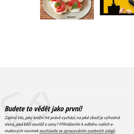
Do košík
223 Kč
279 Kč
359 Kč
4
Budete to vědět jako první!
Zajímá Vás, jaký knižní hit právě vychází, na jaké zboží je výhodná
sleva, jaká běží soutěž o ceny? Přihlášením k odběru našich e-
mailových novinek
souhlasíte se zpracováním osobních údajů
.