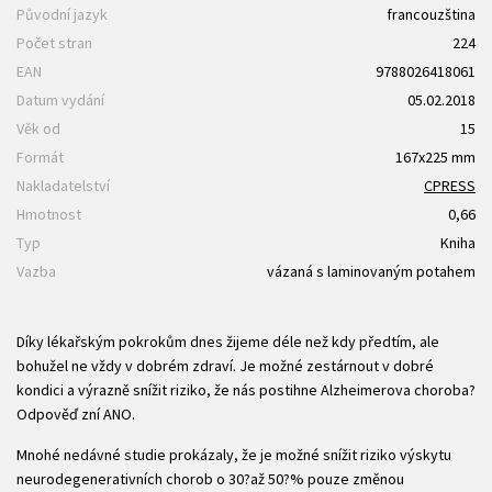
Původní jazyk
francouzština
Počet stran
224
EAN
9788026418061
Datum vydání
05.02.2018
Věk od
15
Formát
167x225 mm
Nakladatelství
CPRESS
Hmotnost
0,66
Typ
Kniha
Vazba
vázaná s laminovaným potahem
Díky lékařským pokrokům dnes žijeme déle než kdy předtím, ale
bohužel ne vždy v dobrém zdraví. Je možné zestárnout v dobré
kondici a výrazně snížit riziko, že nás postihne Alzheimerova choroba?
Odpověď zní ANO.
Mnohé nedávné studie prokázaly, že je možné snížit riziko výskytu
neurodegenerativních chorob o 30?až 50?% pouze změnou