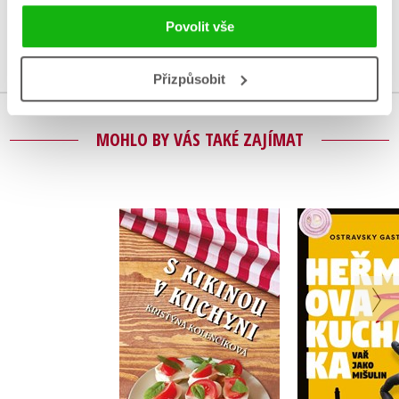
Povolit vše
Přihlásit
Přizpůsobit
MOHLO BY VÁS TAKÉ ZAJÍMAT
Heřma
S Kikinou v kuchyni
kucha
Kristýna Kolenčíková
Ostravsky G
Do košíku