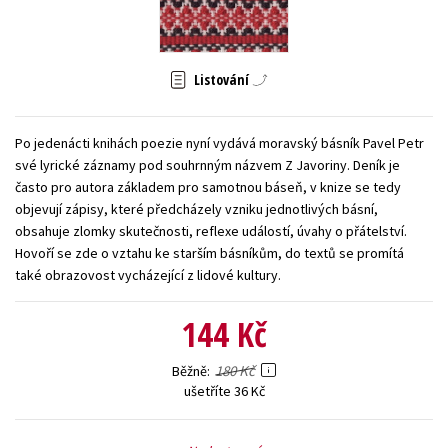
Young adult (SK)
Zahraniční literatura
Zdraví a životní styl
Všechny tituly
Listování
Po jedenácti knihách poezie nyní vydává moravský básník Pavel Petr
své lyrické záznamy pod souhrnným názvem Z Javoriny. Deník je
často pro autora základem pro samotnou báseň, v knize se tedy
objevují zápisy, které předcházely vzniku jednotlivých básní,
obsahuje zlomky skutečnosti, reflexe událostí, úvahy o přátelství.
Hovoří se zde o vztahu ke starším básníkům, do textů se promítá
také obrazovost vycházející z lidové kultury.
144 Kč
180 Kč
Běžně
ušetříte 36 Kč