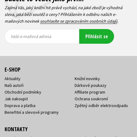
Zajímá Vás, jaký knižní hit právě vychází, na jaké zboží je výhodná
sleva, jaká běží soutěž o ceny? Přihlášením k odběru našich e-
mailových novinek
souhlasíte se zpracováním osobních údajů
.
Vaše e-
Vaše e-
Přihlásit se
mailová
mailová
Vaše e-mailová adresa
adresa
adresa
E-SHOP
Aktuality
Knižní novinky
Naši autoři
Dárkové poukazy
Obchodní podmínky
Affiliate program
Jak nakoupit
Ochrana soukromí
Doprava a platba
Zpětný odběr elektroodpadu
Benefitní a slevové programy
KONTAKTY