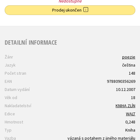
Nedostupné
Prodej ukončen
DETAILNÍ INFORMACE
Žánr
poezie
Jazyk
čeština
Počet stran
148
EAN
9788090356269
Datum vydání
10.12.2007
Věk od
18
Nakladatelství
KNIHA ZLÍN
Edice
WALT
Hmotnost
0,248
Typ
Kniha
Vazba
vázaná s potahem z jiného materiálu