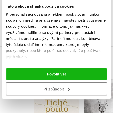
Tato webová stránka používá cookies
Vaše hodnocení
K personalizaci obsahu a reklam, poskytování funkcí
Uživatelskou recenzi mohou vkládat pouze registrovaní uživatelé
sociálních médií a analýze naší návštěvnosti využíváme
soubory cookies.
Informace o tom, jak náš web
Přihlásit
využíváme, sdílíme se svými partnery pro sociální
média, inzerci a analýzy.
Partneři mohou zkombinovat
tyto údaje s dalšími informacemi, které jim byly
poskytnuty, nebo které poté následovaly, že používáte
jejich služby.
MOHLO BY VÁS TAKÉ ZAJÍMAT
Povolit vše
Tiché pouto
Přizpůsobit
Pouliční
Dita Šperková
Markéta B
Szapanosová