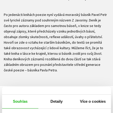
Po jedenácti knihách poezie nyní vydává moravský básník Pavel Petr
své lyrické záznamy pod souhrnným názvem Z Javoriny. Deník je
často pro autora základem pro samotnou báseň, v knize se tedy
objevují zápisy, které předcházely vzniku jednotlivých básní,
obsahuje zlomky skutečnosti, reflexe událostí, úvahy o přátelství.
Hovoří se zde o vztahu ke starším básníkům, do textů se promítá
také obrazovost vycházející z lidové kultury. Můžeme říct, že je to
také kniha o lásce ke krajině, kterou si básník zvolil pro svůj život.
Kniha deníkových záznamů rozdělená do dvou částí se tak stává
základním obrazem pro poznání představitele střední generace
české poezie – básníka Pavla Petra.
HODNOCENÍ ČTENÁŘŮ
Souhlas
Detaily
Více o cookies
V současné době nejsou vytvořena žádná uživatelská hodnocení.