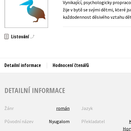
Vynikající, psychologicky proprac
Auto - moto
žije v bytě se svými dětmi, které j
Jazyky
Beletrie pro děti
každodennost děsivého vztahu dětí
Kalendáře
Beletrie pro dospělé
Kariéra a osobní rozvoj
Byznys a ekonomie
Listování
Komiks
V
Detailní informace
Hodnocení čtenářů
DETAILNÍ INFORMACE
Žánr
román
Jazyk
Původní název
Nyugalom
Překladatel
Hor