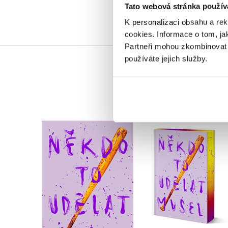
Tato webová stránka použív
K personalizaci obsahu a re
cookies.
Informace o tom, ja
Partneři mohou zkombinovat t
používáte jejich služby.
Někdo to udělat mu
Někdo to udělat musel
- limitované vydán
,
Velikovsky
,
Velikovsky
Radka Třeštíková
Radka Třeštíková
Do košíku