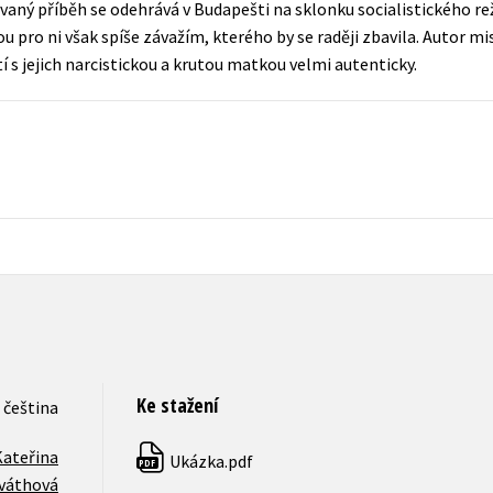
ovaný příběh se odehrává v Budapešti na sklonku socialistického r
Populárně - naučná pro dospělé
sou pro ni však spíše závažím, kterého by se raději zbavila. Autor m
Young adult (SK)
Populárně - naučné pro děti
 s jejich narcistickou a krutou matkou velmi autenticky.
Zahraniční literatura
Předškoláci
Zdraví a životní styl
Příroda a zahrada
šechny tituly
Ke stažení
čeština
Kateřina
Ukázka.pdf
PDF
váthová