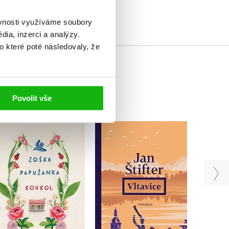
ěvnosti využíváme soubory
ia, inzerci a analýzy.
o které poté následovaly, že
Povolit vše
Koukol
Nevi
Vltavice
Zoska Papuzanka
Jan Štifter
Do košíku
Do košíku