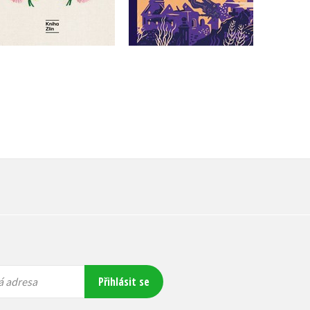
359 Kč
449 Kč
375 Kč
469 Kč
Přihlásit se
á adresa