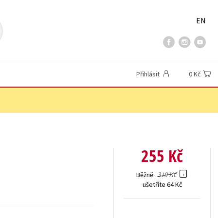
EN
Přihlásit
0 Kč
255 Kč
319 Kč
Běžně
ušetříte 64 Kč