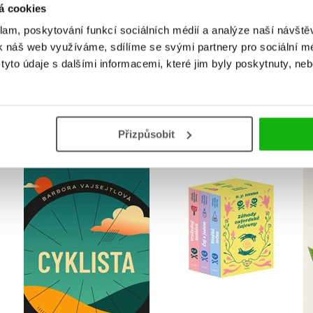
á cookies
Přihlásit
klam, poskytování funkcí sociálních médií a analýze naší návšt
k náš web využíváme, sdílíme se svými partnery pro sociální méd
yto údaje s dalšími informacemi, které jim byly poskytnuty, neb
MOHLO BY VÁS TAKÉ ZAJÍMAT
Přizpůsobit
sel
Záhady oxfordské
Cyklista
í
čajovny - BOX
Barbora Vajsejtlová
H. Y. Hanna
Do košíku