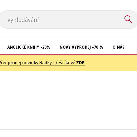
Vyhledávání
ANGLICKÉ KNIHY -20%
NOVÝ VÝPRODEJ -70 %
O NÁS
Předprodej novinky Radky Třeštíkové
ZDE
Přírodní vědy
Křížovky
Společnost, politika
Kuchařky
Technika a věda
New Adult
Učebnice
Ostatní
Umění a kultura
Počítače
Výchova a pedagogika
Poezie
Young adult