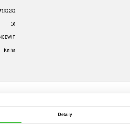
7162262
18
NEEWIT
Kniha
Vaše hodnocení
Detaily
Uživatelskou recenzi mohou vkládat pouze registrovaní uživat