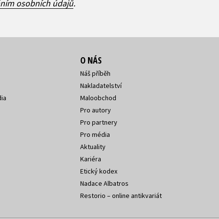
áním osobních údajů
.
O NÁS
Náš příběh
Nakladatelství
ia
Maloobchod
Pro autory
Pro partnery
Pro média
Aktuality
Kariéra
Etický kodex
Nadace Albatros
Restorio – online antikvariát