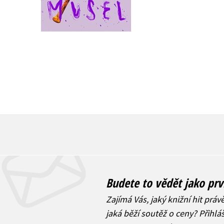
Do košíku
399 Kč
499 Kč
479 Kč
599 Kč
Budete to vědět jako prv
Zajímá Vás, jaký knižní hit práv
jaká běží soutěž o ceny? Přihl