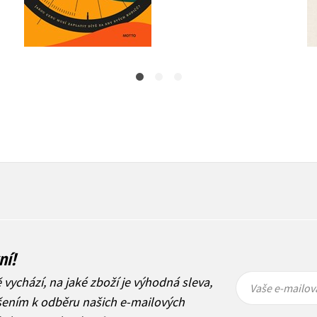
Do košíku
319 Kč
399 Kč
872 Kč
1 090 Kč
ní!
Vaše e-
Vaše e-
ě vychází, na jaké zboží je výhodná sleva,
mailová
mailová
Vaše e-mailov
adresa
adresa
ášením k odběru našich e-mailových