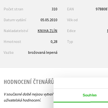
Počet stran
310
EAN
978808
Datum vydání
05.05.2010
Věk od
Nakladatelství
KNIHA ZLÍN
Edice
Hmotnost
0,28
Typ
Vazba
brožovaná lepená
HODNOCENÍ ČTENÁŘŮ
V současné době nejsou vytvořena žádná
Souhlas
uživatelská hodnocení.