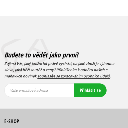
Budete to vědět jako první!
Zajímá Vás, jaký knižní hit právě vychází, na jaké zboží je výhodná
sleva, jaká běží soutěž o ceny? Přihlášením k odběru našich e-
mailových novinek
souhlasíte se zpracováním osobních údajů
.
Vaše e-
Vaše e-
Přihlásit se
mailová
mailová
Vaše e-mailová adresa
adresa
adresa
E-SHOP