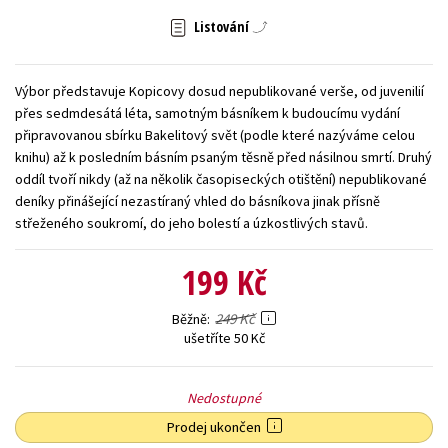
Listování
Young adult (SK)
Zahraniční literatura
Zdraví a životní styl
Všechny tituly
Výbor představuje Kopicovy dosud nepublikované verše, od juvenilií
přes sedmdesátá léta, samotným básníkem k budoucímu vydání
připravovanou sbírku Bakelitový svět (podle které nazýváme celou
knihu) až k posledním básním psaným těsně před násilnou smrtí. Druhý
oddíl tvoří nikdy (až na několik časopiseckých otištění) nepublikované
deníky přinášející nezastíraný vhled do básníkova jinak přísně
střeženého soukromí, do jeho bolestí a úzkostlivých stavů.
199 Kč
249 Kč
Běžně
ušetříte 50 Kč
Nedostupné
Prodej ukončen