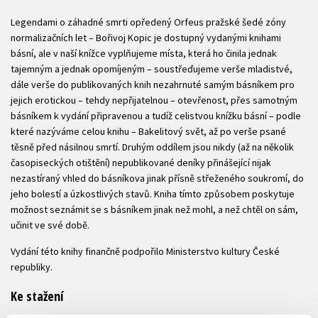
Legendami o záhadné smrti opředený Orfeus pražské šedé zóny
normalizačních let – Bořivoj Kopic je dostupný vydanými knihami
básní, ale v naší knížce vyplňujeme místa, která ho činila jednak
tajemným a jednak opomíjeným – soustřeďujeme verše mladistvé,
dále verše do publikovaných knih nezahrnuté samým básníkem pro
jejich erotickou – tehdy nepřijatelnou – otevřenost, přes samotným
básníkem k vydání připravenou a tudíž celistvou knížku básní – podle
které nazýváme celou knihu – Bakelitový svět, až po verše psané
těsně před násilnou smrtí. Druhým oddílem jsou nikdy (až na několik
časopiseckých otištění) nepublikované deníky přinášející nijak
nezastíraný vhled do básníkova jinak přísně střeženého soukromí, do
jeho bolestí a úzkostlivých stavů. Kniha tímto způsobem poskytuje
možnost seznámit se s básníkem jinak než mohl, a než chtěl on sám,
učinit ve své době.
Vydání této knihy finančně podpořilo Ministerstvo kultury České
republiky.
Ke stažení