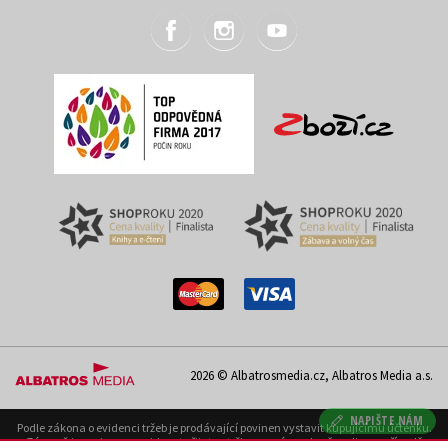
2026 © Albatrosmedia.cz, Albatros Media a.s.
NAPIŠTE NÁM
Podle zákona o evidenci tržeb je prodávající povinen vystavit kupujícímu účtenku.
Zároveň je povinen zaevidovat přijatou tržbu u správce daně on-line; v případě