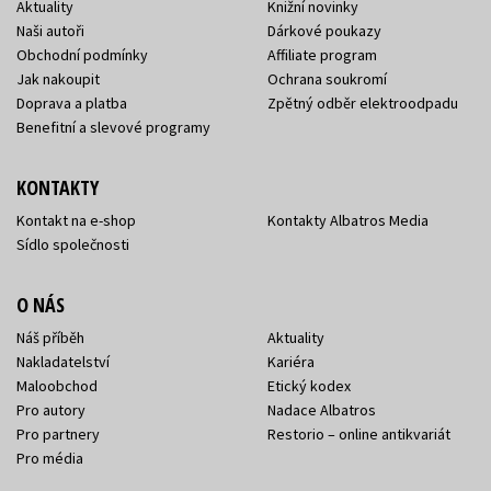
Aktuality
Knižní novinky
Naši autoři
Dárkové poukazy
Obchodní podmínky
Affiliate program
Jak nakoupit
Ochrana soukromí
Doprava a platba
Zpětný odběr elektroodpadu
Benefitní a slevové programy
KONTAKTY
Kontakt na e-shop
Kontakty Albatros Media
Sídlo společnosti
O NÁS
Náš příběh
Aktuality
Nakladatelství
Kariéra
Maloobchod
Etický kodex
Pro autory
Nadace Albatros
Pro partnery
Restorio – online antikvariát
Pro média