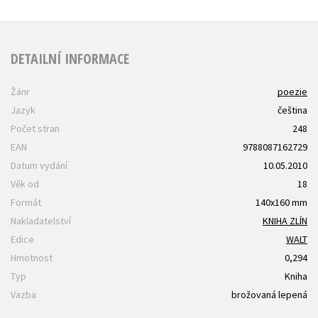
DETAILNÍ INFORMACE
Žánr
poezie
Jazyk
čeština
Počet stran
248
EAN
9788087162729
Datum vydání
10.05.2010
Věk od
18
Formát
140x160 mm
Nakladatelství
KNIHA ZLÍN
Edice
WALT
Hmotnost
0,294
Typ
Kniha
Vazba
brožovaná lepená