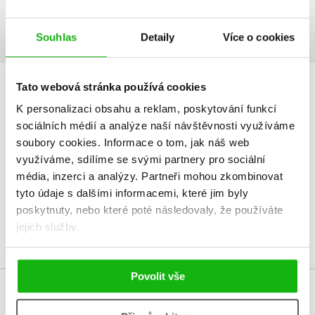
Ukázka.pdf
PDF
Souhlas
Detaily
Více o cookies
Tato webová stránka používá cookies
HODNOCENÍ ČTENÁŘŮ
K personalizaci obsahu a reklam, poskytování funkcí
sociálních médií a analýze naší návštěvnosti využíváme
V současné době nejsou vytvořena žádná uživatelská hodnocení.
soubory cookies.
Informace o tom, jak náš web
využíváme, sdílíme se svými partnery pro sociální
Vaše hodnocení
média, inzerci a analýzy.
Partneři mohou zkombinovat
Uživatelskou recenzi mohou vkládat pouze registrovaní uživatelé
tyto údaje s dalšími informacemi, které jim byly
poskytnuty, nebo které poté následovaly, že používáte
Přihlásit
jejich služby.
Povolit vše
MOHLO BY VÁS TAKÉ ZAJÍMAT