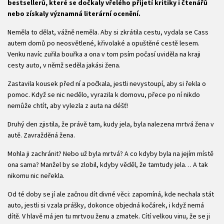
bestsellerů, které se dočkaly vřelého přijetí kritiky i čtenářů
nebo získaly významná literární ocenění.
Neměla to dělat, vážně neměla. Aby si zkrátila cestu, vydala se Cass
autem domů po neosvětlené, křivolaké a opuštěné cestě lesem.
Venku navíc zuřila bouřka a ona v tom psím počasí uviděla na kraji
cesty auto, v němž seděla jakási žena.
Zastavila kousek před ní a počkala, jestli nevystoupí, aby si řekla o
pomoc. Když se nic nedělo, vyrazila k domovu, přece po ní nikdo
nemůže chtít, aby vylezla z auta na déšť!
Druhý den zjistila, že právě tam, kudy jela, byla nalezena mrtvá žena v
autě. Zavražděná žena.
Mohla ji zachránit? Nebo už byla mrtvá? A co kdyby byla na jejím místě
ona sama? Manžel by se zlobil, kdyby věděl, že tamtudy jela… A tak
nikomu nic neřekla.
Od té doby se jí ale začnou dít divné věci: zapomíná, kde nechala stát
auto, jestli si vzala prášky, dokonce objedná kočárek, i když nemá
dítě. V hlavě má jen tu mrtvou ženu a zmatek. Cítí velkou vinu, že se ji