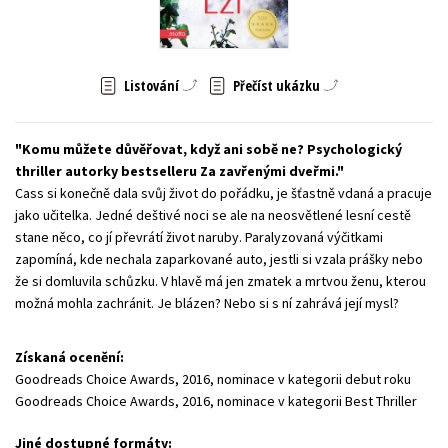
Young adult (SK)
Zahraniční literatura
Zdraví a životní styl
Všechny tituly
Listování
Přečíst ukázku
Komu můžete důvěřovat, když ani sobě ne? Psychologický
thriller autorky bestselleru Za zavřenými dveřmi.
Cass si konečně dala svůj život do pořádku, je šťastně vdaná a pracuje
jako učitelka. Jedné deštivé noci se ale na neosvětlené lesní cestě
stane něco, co jí převrátí život naruby. Paralyzovaná výčitkami
zapomíná, kde nechala zaparkované auto, jestli si vzala prášky nebo
že si domluvila schůzku. V hlavě má jen zmatek a mrtvou ženu, kterou
možná mohla zachránit. Je blázen? Nebo si s ní zahrává její mysl?
Získaná ocenění:
Goodreads Choice Awards, 2016, nominace v kategorii debut roku
Goodreads Choice Awards, 2016, nominace v kategorii Best Thriller
Jiné dostupné formáty: