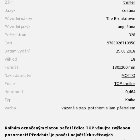
Žánr
thriller
Jazyk
čeština
Původní název
The Breakdown
Původní jazyk
angličtina
Počet stran
328
EAN
9788026710950
Datum vydání
29.03.2018
Věk od
18
Formát
130x200 mm
Nakladatelství
MOTTO
Edice
TOP thriller
Hmotnost
0,464
Typ
Kniha
Vazba
vázaná s pap. potahem s lam. přebalem
Knihám označeným zlatou pečetí Edice TOP věnujte zvýšenou
pozornost! Předchází je pověst největších světových