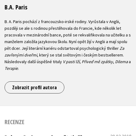
B.A. Paris
B. A. Paris pochází z francouzsko-irské rodiny. Vyrůstala v Anglii,
později se ale s rodinou přestěhovala do Francie, kde několik let
pracovala v mezinárodní bance, poté se rekvalifikovala na učitelku a s
manželem založila jazykovou školu. Nyní opět žijí v Anglii a mají spolu
pět dcer. Její literární kariéru odstartoval psychologický thriller
Za
zavřenými dveřmi
, který se stal světovým i českým bestsellerem.
Následovaly další úspěšné tituly
V pasti lží
,
Přiveď mě zpátky
,
Dilema
a
Terapie
.
Zobrazit profil autora
RECENZE