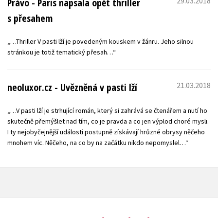
29.03.2018
Právo - Paris napsala opět thriller
s přesahem
„…Thriller V pasti lží je povedeným kouskem v žánru. Jeho silnou
stránkou je totiž tematický přesah…“
21.03.2018
neoluxor.cz - Uvězněná v pasti lží
„…V pasti lží je strhující román, který si zahrává se čtenářem a nutí ho
skutečně přemýšlet nad tím, co je pravda a co jen výplod choré mysli.
I ty nejobyčejnější události postupně získávají hrůzné obrysy něčeho
mnohem víc. Něčeho, na co by na začátku nikdo nepomyslel…“