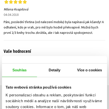
Milena Kvapilová
04.04.2018
Páni, poslední třetina (od nalezení mobilu) byla napínavá jak kšandy! A
odhalení, kdo je vrah, pro mě bylo hodně překvapivé. Možná bych
první 2/3 knihy trochu zkrátila, ale i tak naprostá spokojenost.
Vaše hodnocení
Uživatelskou recenzi mohou vkládat pouze registrovaní uživatelé
Souhlas
Detaily
Více o cookies
Přihlásit
Tato webová stránka používá cookies
AUTOR KNIHY
K personalizaci obsahu a reklam, poskytování funkcí
sociálních médií a analýze naší návštěvnosti využíváme
soubory cookies.
Informace o tom, jak náš web