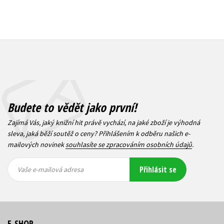
Budete to vědět jako první!
Zajímá Vás, jaký knižní hit právě vychází, na jaké zboží je výhodná
sleva, jaká běží soutěž o ceny? Přihlášením k odběru našich e-
mailových novinek
souhlasíte se zpracováním osobních údajů
.
Vaše e-
Vaše e-
Přihlásit se
mailová
mailová
Vaše e-mailová adresa
adresa
adresa
E-SHOP