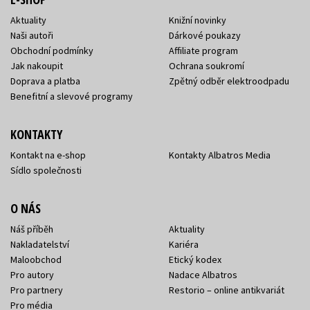
Aktuality
Knižní novinky
Naši autoři
Dárkové poukazy
Obchodní podmínky
Affiliate program
Jak nakoupit
Ochrana soukromí
Doprava a platba
Zpětný odběr elektroodpadu
Benefitní a slevové programy
KONTAKTY
Kontakt na e-shop
Kontakty Albatros Media
Sídlo společnosti
O NÁS
Náš příběh
Aktuality
Nakladatelství
Kariéra
Maloobchod
Etický kodex
Pro autory
Nadace Albatros
Pro partnery
Restorio – online antikvariát
Pro média