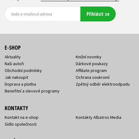
Vaše e-
Vaše e-
Přihlásit se
mailová
mailová
Vaše e-mailová adresa
adresa
adresa
E-SHOP
Aktuality
Knižní novinky
Naši autoři
Dárkové poukazy
Obchodní podmínky
Affiliate program
Jak nakoupit
Ochrana soukromí
Doprava a platba
Zpětný odběr elektroodpadu
Benefitní a slevové programy
KONTAKTY
Kontakt na e-shop
Kontakty Albatros Media
Sídlo společnosti