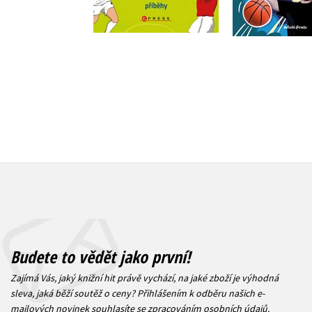
Do košíku
319 Kč
3
295 Kč
369 Kč
Budete to vědět jako první!
Zajímá Vás, jaký knižní hit právě vychází, na jaké zboží je výhodná
sleva, jaká běží soutěž o ceny? Přihlášením k odběru našich e-
mailových novinek
souhlasíte se zpracováním osobních údajů
.