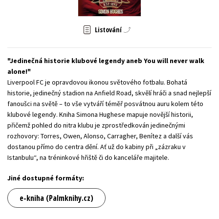
Young adult (SK)
Zahraniční literatura
Zdraví a životní styl
Listování
Všechny tituly
Jedinečná historie klubové legendy aneb You will never walk
alone!
Liverpool FC je opravdovou ikonou světového fotbalu. Bohatá
historie, jedinečný stadion na Anfield Road, skvělí hráči a snad nejlepší
fanoušci na světě – to vše vytváří téměř posvátnou auru kolem této
klubové legendy. Kniha Simona Hughese mapuje novější historii,
přičemž pohled do nitra klubu je zprostředkován jedinečnými
rozhovory: Torres, Owen, Alonso, Carragher, Benítez a další vás
dostanou přímo do centra dění. Ať už do kabiny při „zázraku v
Istanbulu“, na tréninkové hřiště či do kanceláře majitele.
Jiné dostupné formáty:
e-kniha (Palmknihy.cz)