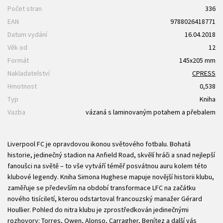
Počet stran
336
EAN
9788026418771
Datum vydání
16.04.2018
Věk od
12
Formát
145x205 mm
Nakladatelství
CPRESS
Hmotnost
0,538
Typ
Kniha
Vazba
vázaná s laminovaným potahem a přebalem
Liverpool FC je opravdovou ikonou světového fotbalu. Bohatá
historie, jedinečný stadion na Anfield Road, skvělí hráči a snad nejlepší
fanoušci na světě – to vše vytváří téměř posvátnou auru kolem této
klubové legendy. Kniha Simona Hughese mapuje novější historii klubu,
zaměřuje se především na období transformace LFC na začátku
nového tisíciletí, kterou odstartoval francouzský manažer Gérard
Houllier. Pohled do nitra klubu je zprostředkován jedinečnými
rozhovory: Torres, Owen, Alonso, Carragher, Benítez a další vás