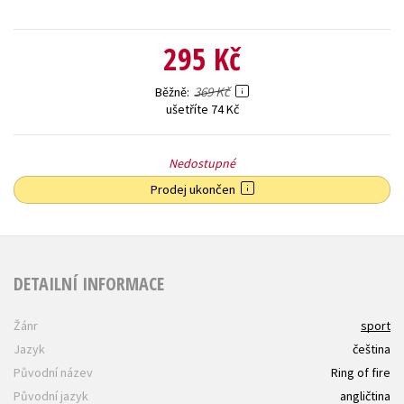
295 Kč
369 Kč
Běžně
ušetříte 74 Kč
Nedostupné
Prodej ukončen
DETAILNÍ INFORMACE
Žánr
sport
Jazyk
čeština
Původní název
Ring of fire
Původní jazyk
angličtina