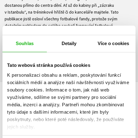
dostanou přímo do centra dění. Ať už do kabiny při „zázraku
v Istanbulu“, na tréninkové hřiště či do kanceláře majitele. Tato
publikace jistě osloví všechny fotbalové fandy, protože svým
detailním pohledem do celého soukolí fungování fotbalové
organizace je naprostým unikátem.
Souhlas
Detaily
Více o cookies
Ke stažení
Obsah.pdf
Ukázka.pdf
PDF
PDF
Tato webová stránka používá cookies
K personalizaci obsahu a reklam, poskytování funkcí
sociálních médií a analýze naší návštěvnosti využíváme
soubory cookies.
Informace o tom, jak náš web
HODNOCENÍ ČTENÁŘŮ
využíváme, sdílíme se svými partnery pro sociální
média, inzerci a analýzy.
Partneři mohou zkombinovat
V současné době nejsou vytvořena žádná uživatelská hodnocení.
tyto údaje s dalšími informacemi, které jim byly
poskytnuty, nebo které poté následovaly, že používáte
jejich služby.
Vaše hodnocení