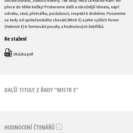
docela bohaté, znalosti etikety. Tak tedy: Hurá za Klárou! Kam? No
přece do téhle knížky! Probereme další a náročnější témata, např.
odvahu, stud, přetvářku, poslušnost, respekt k druhému. Posuneme
se tedy od společenského chování (Mistr E) a jeho vyšších forem
(Velmistr E) k formování povahy a hodnotových žebříčků.
Ke stažení
Ukázka.pdf
PDF
DALŠÍ TITULY Z ŘADY "MISTR E"
HODNOCENÍ ČTENÁŘŮ