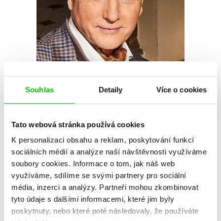
Souhlas
Detaily
Více o cookies
Ladislav Špaček
Ladislav Špaček (1949) je původním povoláním pedagog, od roku 1992
Tato webová stránka používá cookies
působil jedenáct let na Pražském hradě jako mluvčí prezidenta
Václava Havla. Je propagátorem společenské etikety a jako autor a
K personalizaci obsahu a reklam, poskytování funkcí
protagonista televizního seriálu Etiketa napsal na toto téma řadu knih.
sociálních médií a analýze naší návštěvnosti využíváme
S Jiřím Chalupou vytvořili pro Českou televizi oblíbený seriál pro
soubory cookies.
Informace o tom, jak náš web
děti Mistr E – pohádková etiketa a (Vel)Mistr E a zpracovali ho do
využíváme, sdílíme se svými partnery pro sociální
stejnojmenné řady úspěšných knih. Působí jako konzultant v oboru
média, inzerci a analýzy.
Partneři mohou zkombinovat
komunikace a etikety, pořádá přednášky pro manažery firem a úřadů.
tyto údaje s dalšími informacemi, které jim byly
V Mladé frontě vydal desítku titulů, mezi nejznámější patří
Deset let s
poskytnuty, nebo které poté následovaly, že používáte
Václavem Havlem
(2021) a
Etiketa pro holky a kluky
(2022).