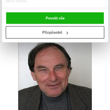
jejich služby.
Zobrazit profil autora
Povolit vše
Přizpůsobit