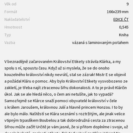
Věk od
9
Formát
166x239 mm
Nakladatelství
EDICE ČT
Hmotnost
0,545
Typ
Kniha
Vazba
vázaná s laminovaným potahem
V beznadějně začarovaném Království Etikety strávila Klárka, a my
spolu s ní, spoustu času. Když už si myslela, že se do onoho
kouzelného království nikdy nevrátí, stal se zázrak! Mistr E se objevil
a požádal Kláru o pomoc. Aby bylo Království Etikety vysvobozeno ze
zakletí, je třeba najít ztracenou šifru dokonalosti. A to je právě Klárčin
úkol. Jak se ale hledá něco, o čem ani netušíte, jak to vypadá?
Samozřejmě se Klárce snaží pomoci obyvatelé království v čele
s králem Jaroušem, královnou Julií a hlavně princem Honzou. I to by
ale bylo málo. Naštěstí se Klára seznámí s roztržitým, ale jinak velice
vtipným trpaslíkem Boubelou a tak dobrodružná cesta za ztracenou
šifrou může začít! Určitě je vám jasné, že si přitom doplníme i svoje, už