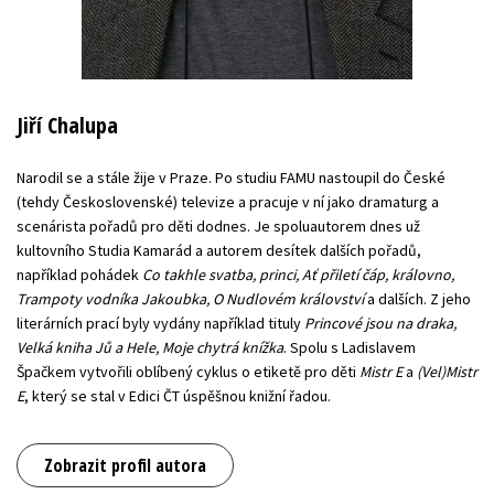
Jiří Chalupa
Narodil se a stále žije v Praze. Po studiu FAMU nastoupil do České
(tehdy Československé) televize a pracuje v ní jako dramaturg a
scenárista pořadů pro děti dodnes. Je spoluautorem dnes už
kultovního Studia Kamarád a autorem desítek dalších pořadů,
například pohádek
Co takhle svatba, princi, Ať přiletí čáp, královno,
Trampoty vodníka Jakoubka, O Nudlovém království
a dalších. Z jeho
literárních prací byly vydány například tituly
Princové jsou na draka,
Velká kniha Jů a Hele, Moje chytrá knížka
. Spolu s Ladislavem
Špačkem vytvořili oblíbený cyklus o etiketě pro děti
Mistr E
a
(Vel)Mistr
E
, který se stal v Edici ČT úspěšnou knižní řadou.
Zobrazit profil autora