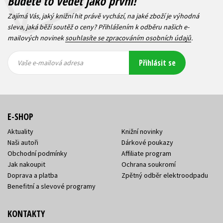
Budete to vědět jako první!
Zajímá Vás, jaký knižní hit právě vychází, na jaké zboží je výhodná
sleva, jaká běží soutěž o ceny? Přihlášením k odběru našich e-
mailových novinek
souhlasíte se zpracováním osobních údajů
.
Vaše e-
Vaše e-
Přihlásit se
mailová
mailová
Vaše e-mailová adresa
adresa
adresa
E-SHOP
Aktuality
Knižní novinky
Naši autoři
Dárkové poukazy
Obchodní podmínky
Affiliate program
Jak nakoupit
Ochrana soukromí
Doprava a platba
Zpětný odběr elektroodpadu
Benefitní a slevové programy
KONTAKTY