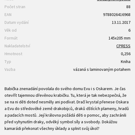
Počet stran
88
EAN
9788026416968
Datum vydání
13.11.2017
Věk od
6
Formát
145x205 mm
Nakladatelství
CPRESS
Hmotnost
0,256
Typ
Kniha
Vazba
vázaná s laminovaným potahem
Babička znenadání povolala do svého domu Evu i s Oskarem. Je čas
otevřít tajemnou dřevěnou krabičku. Tu, která je tak nebezpečná, že
se na ni děti doteď nesměly ani podívat. Dračí krystal přenese Oskara
a Evu do středověké země drakobijců, draků dštících plameny, hradů
a padacích mostů. Její královna požádá děti o pomoc, aby zachránili
před vyhynutím draky, odvěký symbol síly a svobody. Dokážou
kamarádi překonat všechny úklady a splnit svůj úkol?