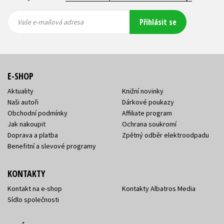
Vaše e-
Vaše e-
Přihlásit se
mailová
mailová
Vaše e-mailová adresa
adresa
adresa
E-SHOP
Aktuality
Knižní novinky
Naši autoři
Dárkové poukazy
Obchodní podmínky
Affiliate program
Jak nakoupit
Ochrana soukromí
Doprava a platba
Zpětný odběr elektroodpadu
Benefitní a slevové programy
KONTAKTY
Kontakt na e-shop
Kontakty Albatros Media
Sídlo společnosti