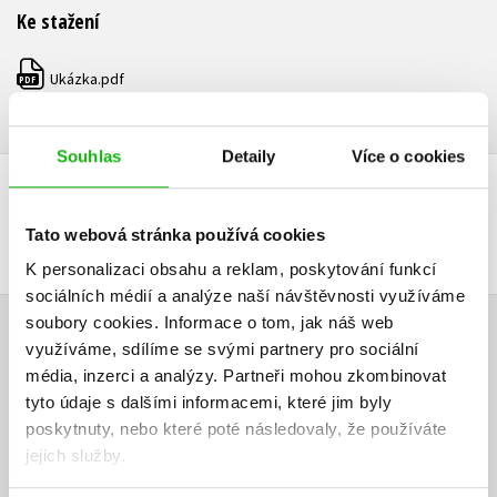
Ke stažení
Ukázka.pdf
PDF
Souhlas
Detaily
Více o cookies
DALŠÍ TITULY Z ŘADY "STRÁŽKYNĚ KRYSTALŮ"
Tato webová stránka používá cookies
K personalizaci obsahu a reklam, poskytování funkcí
sociálních médií a analýze naší návštěvnosti využíváme
soubory cookies.
Informace o tom, jak náš web
HODNOCENÍ ČTENÁŘŮ
využíváme, sdílíme se svými partnery pro sociální
média, inzerci a analýzy.
Partneři mohou zkombinovat
V současné době nejsou vytvořena žádná uživatelská hodnocení.
tyto údaje s dalšími informacemi, které jim byly
poskytnuty, nebo které poté následovaly, že používáte
jejich služby.
Vaše hodnocení