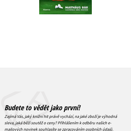
279 Kč
239 Kč
3
299 Kč
Budete to vědět jako první!
Zajímá Vás, jaký knižní hit právě vychází, na jaké zboží je výhodná
sleva, jaká běží soutěž o ceny? Přihlášením k odběru našich e-
mailových novinek
souhlasíte se zpracováním osobních údajů
.