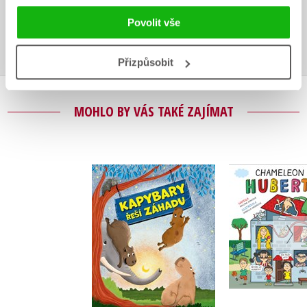
Uživatelskou recenzi mohou vkládat pouze registrovaní uživatelé
Povolit vše
Přihlásit
Přizpůsobit
MOHLO BY VÁS TAKÉ ZAJÍMAT
Kapybary řeší
Chameleon
záhadu
Pavlína J
Matthäus Bär
Do košík
Do košíku