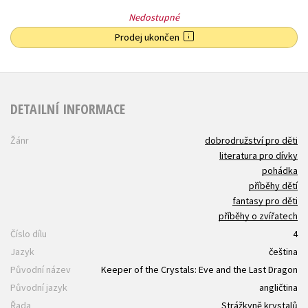
Nedostupné
Prodej ukončen
DETAILNÍ INFORMACE
Žánr
dobrodružství pro děti
literatura pro dívky
pohádka
příběhy dětí
fantasy pro děti
příběhy o zvířatech
Číslo dílu
4
Jazyk
čeština
Původní název
Keeper of the Crystals: Eve and the Last Dragon
Původní jazyk
angličtina
Řada
Strážkyně krystalů