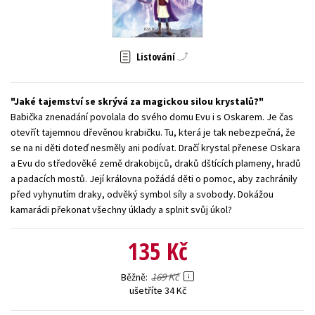
Young adult (SK)
Zahraniční literatura
Zdraví a životní styl
Všechny tituly
Listování
Jaké tajemství se skrývá za magickou silou krystalů?
Babička znenadání povolala do svého domu Evu i s Oskarem. Je čas
otevřít tajemnou dřevěnou krabičku. Tu, která je tak nebezpečná, že
se na ni děti doteď nesměly ani podívat. Dračí krystal přenese Oskara
a Evu do středověké země drakobijců, draků dštících plameny, hradů
a padacích mostů. Její královna požádá děti o pomoc, aby zachránily
před vyhynutím draky, odvěký symbol síly a svobody. Dokážou
kamarádi překonat všechny úklady a splnit svůj úkol?
135 Kč
169 Kč
Běžně
ušetříte 34 Kč