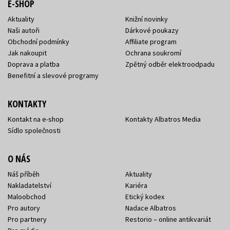
E-SHOP
Aktuality
Knižní novinky
Naši autoři
Dárkové poukazy
Obchodní podmínky
Affiliate program
Jak nakoupit
Ochrana soukromí
Doprava a platba
Zpětný odběr elektroodpadu
Benefitní a slevové programy
KONTAKTY
Kontakt na e-shop
Kontakty Albatros Media
Sídlo společnosti
O NÁS
Náš příběh
Aktuality
Nakladatelství
Kariéra
Maloobchod
Etický kodex
Pro autory
Nadace Albatros
Pro partnery
Restorio – online antikvariát