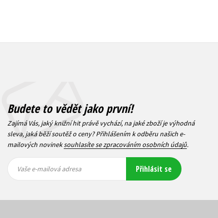
Budete to vědět jako první!
Zajímá Vás, jaký knižní hit právě vychází, na jaké zboží je výhodná
sleva, jaká běží soutěž o ceny? Přihlášením k odběru našich e-
mailových novinek
souhlasíte se zpracováním osobních údajů
.
Vaše e-
Vaše e-
Přihlásit se
mailová
mailová
Vaše e-mailová adresa
adresa
adresa