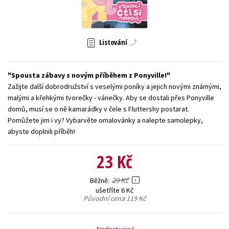
Young adult (SK)
Zahraniční literatura
Zdraví a životní styl
Všechny tituly
Listování
Spousta zábavy s novým příběhem z Ponyville!
Zažijte další dobrodružství s veselými poníky a jejich novými známými,
malými a křehkými tvorečky - vánečky. Aby se dostali přes Ponyville
domů, musí se o ně kamarádky v čele s Fluttershy postarat.
Pomůžete jim i vy? Vybarvěte omalovánky a nalepte samolepky,
abyste doplnili příběh!
23 Kč
29 Kč
Běžně
ušetříte 6 Kč
Původní cena
119 Kč
Nedostupné