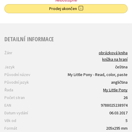
Prodej ukončen
DETAILNÍ INFORMACE
Žánr
obrázková kniha
knížka na hraní
Jazyk
čeština
Původní název
My Little Pony - Read, color, paste
Původní jazyk
angličtina
Řada
My Little Pony
Počet stran
26
EAN
9788025238974
Datum vydání
06.03.2017
Věk od
5
Formát
205x295 mm