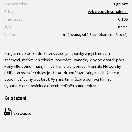
Nakladatelství
Egmont
Edice
Vybarvuj, čti si, nalepuj
Hmotnost
0,106
Typ
Kniha
Vazba
brožovaná, šitá 2 skobkami (sešitová)
Zažijte nové dobrodružství s veselými poníky a jejich novými
známými, malými a křehkými tvorečky - vánečky. Aby se dostali přes
Ponyville domů, musí jim naši kamarádi pomoci. Není ale Fluttershy
příliš starostlivá? Občas je třeba i drobné bytůstky naučit, že se o
sebe musí samy postarat. Vy jim s tím můžete pomoci tím, že
vybarvíte omalovánky a doplníte příběh samolepkami!
Ke stažení
Ukázka.pdf
PDF