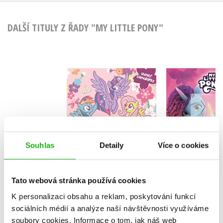
DALŠÍ TITULY Z ŘADY "MY LITTLE PONY"
My Little
My Little Pony -
Aktivit
Omalovánky se
samole
samolepkami
Kolekt
Kolektiv
Souhlas
Detaily
Více o cookies
Do košíku
Tato webová stránka používá cookies
Do košík
103 Kč
129 Kč
K personalizaci obsahu a reklam, poskytování funkcí
103 Kč
1
sociálních médií a analýze naší návštěvnosti využíváme
soubory cookies.
Informace o tom, jak náš web