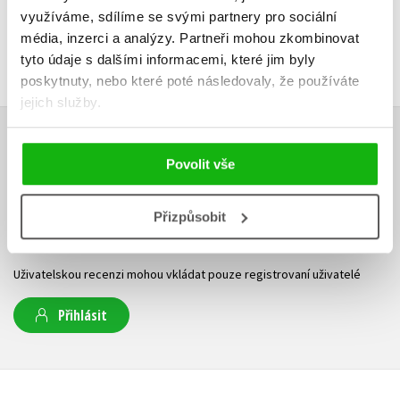
využíváme, sdílíme se svými partnery pro sociální
média, inzerci a analýzy.
Partneři mohou zkombinovat
tyto údaje s dalšími informacemi, které jim byly
poskytnuty, nebo které poté následovaly, že používáte
jejich služby.
HODNOCENÍ ČTENÁŘŮ
Povolit vše
V současné době nejsou vytvořena žádná uživatelská hodnocení.
Přizpůsobit
Vaše hodnocení
Uživatelskou recenzi mohou vkládat pouze registrovaní uživatelé
Přihlásit