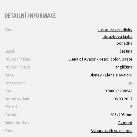
DETAILNÍ INFORMACE
Žánr
literatura pro dívky
obrázková kniha
pohádka
Jazyk
čeština
Původní název
Elena of Avalor - Read, color, paste
Původní jazyk
angličtina
Řada
Disney - Elena z Avaloru
Počet stran
26
EAN
9788025238943
Datum vydání
06.03.2017
Věk od
5
Formát
205x295 mm
Nakladatelství
Egmont
Edice
Vybarvuj, čti si, nalepuj