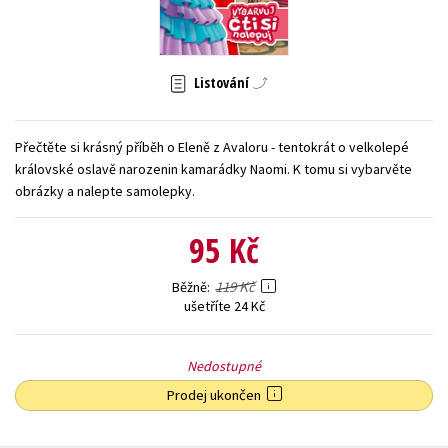
Young adult (SK)
Zahraniční literatura
Zdraví a životní styl
Všechny tituly
Listování
Přečtěte si krásný příběh o Eleně z Avaloru - tentokrát o velkolepé
královské oslavě narozenin kamarádky Naomi. K tomu si vybarvěte
obrázky a nalepte samolepky.
95 Kč
119 Kč
Běžně
ušetříte 24 Kč
Nedostupné
Prodej ukončen