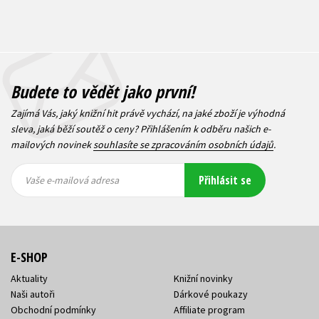
Budete to vědět jako první!
Zajímá Vás, jaký knižní hit právě vychází, na jaké zboží je výhodná
sleva, jaká běží soutěž o ceny? Přihlášením k odběru našich e-
mailových novinek
souhlasíte se zpracováním osobních údajů
.
Vaše e-
Vaše e-
Přihlásit se
mailová
mailová
Vaše e-mailová adresa
adresa
adresa
E-SHOP
Aktuality
Knižní novinky
Naši autoři
Dárkové poukazy
Obchodní podmínky
Affiliate program