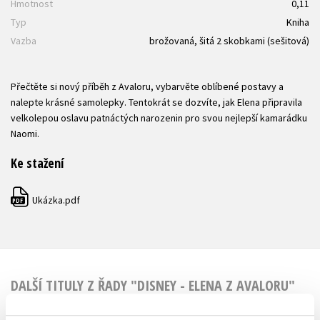
Hmotnost
0,11
Typ
Kniha
Vazba
brožovaná, šitá 2 skobkami (sešitová)
Přečtěte si nový příběh z Avaloru, vybarvěte oblíbené postavy a
nalepte krásné samolepky. Tentokrát se dozvíte, jak Elena připravila
velkolepou oslavu patnáctých narozenin pro svou nejlepší kamarádku
Naomi.
Ke stažení
Ukázka.pdf
PDF
DALŠÍ TITULY Z ŘADY "DISNEY - ELENA Z AVALORU"