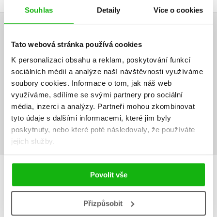
Souhlas
Detaily
Více o cookies
HODNOCENÍ ČTENÁŘŮ
Tato webová stránka používá cookies
V současné době nejsou vytvořena žádná uživatelská hodnocení.
K personalizaci obsahu a reklam, poskytování funkcí
sociálních médií a analýze naší návštěvnosti využíváme
soubory cookies.
Informace o tom, jak náš web
Vaše hodnocení
využíváme, sdílíme se svými partnery pro sociální
Uživatelskou recenzi mohou vkládat pouze registrovaní uživatelé
média, inzerci a analýzy.
Partneři mohou zkombinovat
tyto údaje s dalšími informacemi, které jim byly
Přihlásit
poskytnuty, nebo které poté následovaly, že používáte
jejich služby.
Povolit vše
MOHLO BY VÁS TAKÉ ZAJÍMAT
Přizpůsobit