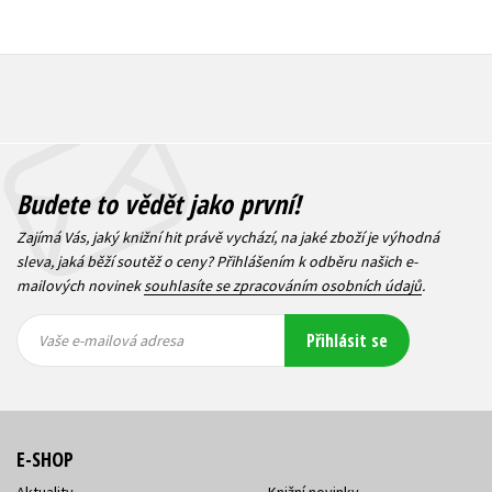
Budete to vědět jako první!
Zajímá Vás, jaký knižní hit právě vychází, na jaké zboží je výhodná
sleva, jaká běží soutěž o ceny? Přihlášením k odběru našich e-
mailových novinek
souhlasíte se zpracováním osobních údajů
.
Vaše e-
Vaše e-
Přihlásit se
mailová
mailová
Vaše e-mailová adresa
adresa
adresa
E-SHOP
Aktuality
Knižní novinky