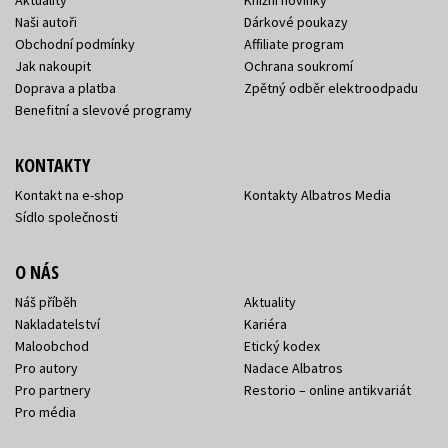
Naši autoři
Dárkové poukazy
Obchodní podmínky
Affiliate program
Jak nakoupit
Ochrana soukromí
Doprava a platba
Zpětný odběr elektroodpadu
Benefitní a slevové programy
KONTAKTY
Kontakt na e-shop
Kontakty Albatros Media
Sídlo společnosti
O NÁS
Náš příběh
Aktuality
Nakladatelství
Kariéra
Maloobchod
Etický kodex
Pro autory
Nadace Albatros
Pro partnery
Restorio – online antikvariát
Pro média