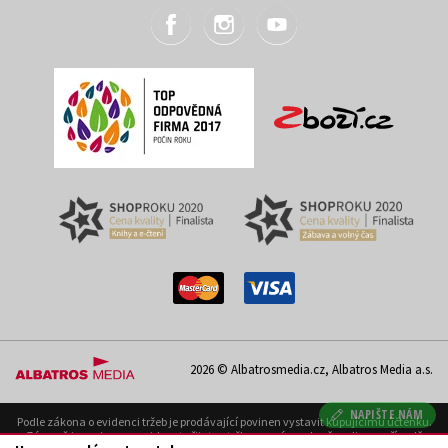
2026 © Albatrosmedia.cz, Albatros Media a.s.
NAPIŠTE NÁM
Podle zákona o evidenci tržeb je prodávající povinen vystavit kupujícímu účtenku.
Zároveň je povinen zaevidovat přijatou tržbu u správce daně on-line; v případě