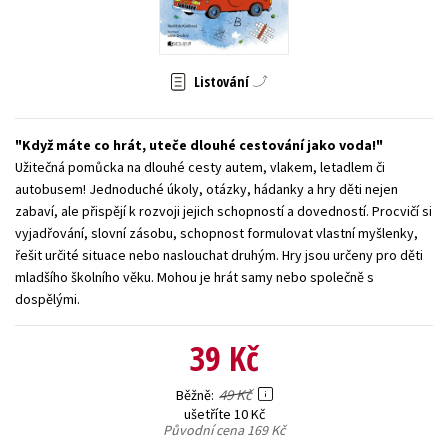
Young adult (SK)
Zahraniční literatura
Zdraví a životní styl
Všechny tituly
Listování
Když máte co hrát, uteče dlouhé cestování jako voda!
Užitečná pomůcka na dlouhé cesty autem, vlakem, letadlem či
autobusem! Jednoduché úkoly, otázky, hádanky a hry děti nejen
zabaví, ale přispějí k rozvoji jejich schopností a dovedností. Procvičí si
vyjadřování, slovní zásobu, schopnost formulovat vlastní myšlenky,
řešit určité situace nebo naslouchat druhým. Hry jsou určeny pro děti
mladšího školního věku. Mohou je hrát samy nebo společně s
dospělými.
39 Kč
49 Kč
Běžně
ušetříte 10 Kč
Původní cena
169 Kč