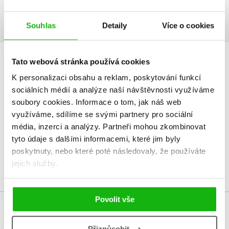
Ukázka.pdf
PDF
Souhlas
Detaily
Více o cookies
Tato webová stránka používá cookies
HODNOCENÍ ČTENÁŘŮ
K personalizaci obsahu a reklam, poskytování funkcí
sociálních médií a analýze naší návštěvnosti využíváme
V současné době nejsou vytvořena žádná uživatelská hodnocení.
soubory cookies.
Informace o tom, jak náš web
využíváme, sdílíme se svými partnery pro sociální
Vaše hodnocení
média, inzerci a analýzy.
Partneři mohou zkombinovat
Uživatelskou recenzi mohou vkládat pouze registrovaní uživatelé
tyto údaje s dalšími informacemi, které jim byly
poskytnuty, nebo které poté následovaly, že používáte
Přihlásit
jejich služby.
Povolit vše
MOHLO BY VÁS TAKÉ ZAJÍMAT
Přizpůsobit