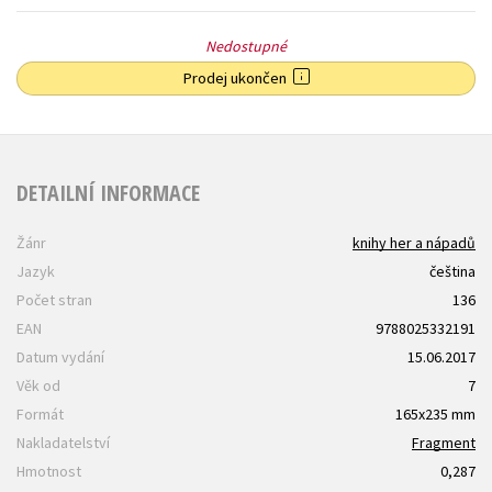
Nedostupné
Prodej ukončen
DETAILNÍ INFORMACE
Žánr
knihy her a nápadů
Jazyk
čeština
Počet stran
136
EAN
9788025332191
Datum vydání
15.06.2017
Věk od
7
Formát
165x235 mm
Nakladatelství
Fragment
Hmotnost
0,287