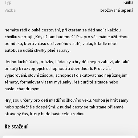
Typ
Kniha
Vazba
brožovaná lepená
Nemáte rádi dlouhé cestování, při kterém se děti nudí a každou
chvilku se ptají: „Kdy už tam budeme?“ Pak pro vás máme užitečnou
pomůcku, která z času stráveného v autě, vlaku, letadle nebo
autobuse udělá chvilky plné zábavy.
Jednoduché úkoly, otázky, hádanky a hry děti nejen zabaví, ale také
přispějí k rozvoji jejich schopností a dovedností. Procvičí si
vyjadřování, slovní zásobu, schopnost diskutovat nad nejrůznějšími
tématy, formulovat vlastní myšlenky, řešit určité situace nebo
naslouchat druhým.
Hry jsou určeny pro děti mladšího školního věku. Mohou je hrát samy
nebo společně s dospělými. Z nudné cesty se tak stane příjemně
strávený čas, který bude bavit celou rodinu.
Ke stažení