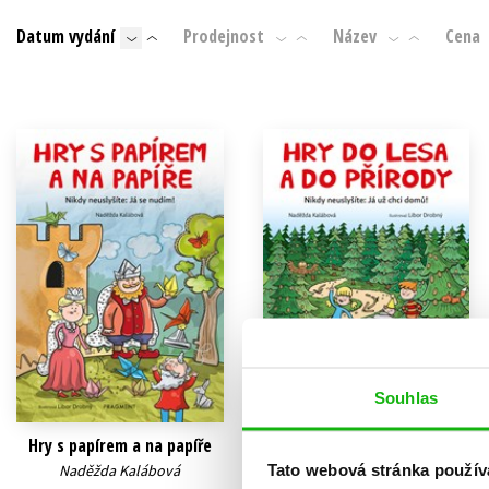
Auto - moto
Datum vydání
Prodejnost
Název
Cena
Jazyky
Beletrie pro děti
Kalendáře
Beletrie pro dospělé
Kariéra a osobní rozvoj
Byznys a ekonomie
Komiks
V
Souhlas
Hry s papírem a na papíře
Hry do lesa a do přírody
Tato webová stránka použív
Naděžda Kalábová
Naděžda Kalábová