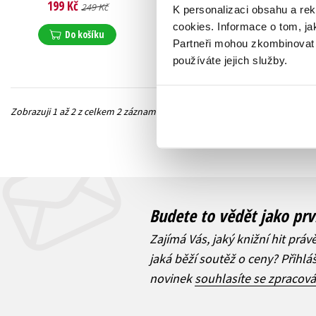
199 Kč
159 Kč
249 Kč
199 Kč
K personalizaci obsahu a re
cookies.
Informace o tom, ja
Do košíku
Do košíku
Partneři mohou zkombinovat t
používáte jejich služby.
Zobrazuji 1 až 2 z celkem 2 záznamů
Předchozí
Budete to vědět jako prv
Zajímá Vás, jaký knižní hit práv
jaká běží soutěž o ceny? Přihl
novinek
souhlasíte se zpracov