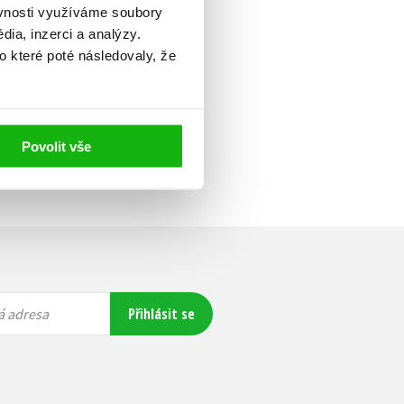
ěvnosti využíváme soubory
ia, inzerci a analýzy.
o které poté následovaly, že
Povolit vše
Přihlásit se
á adresa