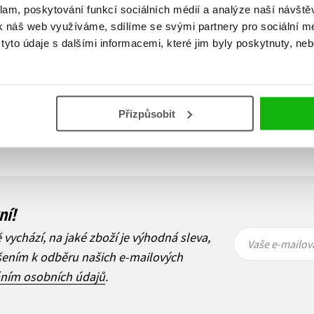
klam, poskytování funkcí sociálních médií a analýze naší návšt
k náš web využíváme, sdílíme se svými partnery pro sociální méd
yto údaje s dalšími informacemi, které jim byly poskytnuty, neb
Zobraz záznamů
Přizpůsobit
1
Další
ní!
Vaše e-
Vaše e-
ě vychází, na jaké zboží je výhodná sleva,
mailová
mailová
Vaše e-mailov
adresa
adresa
ášením k odběru našich e-mailových
áním osobních údajů
.