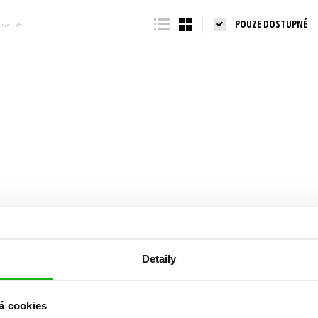
Populárně - naučná pro dospělé
POUZE DOSTUPNÉ
Young adult (SK)
Populárně - naučné pro děti
Zahraniční literatura
Předškoláci
Zdraví a životní styl
Příroda a zahrada
šechny tituly
Detaily
á cookies