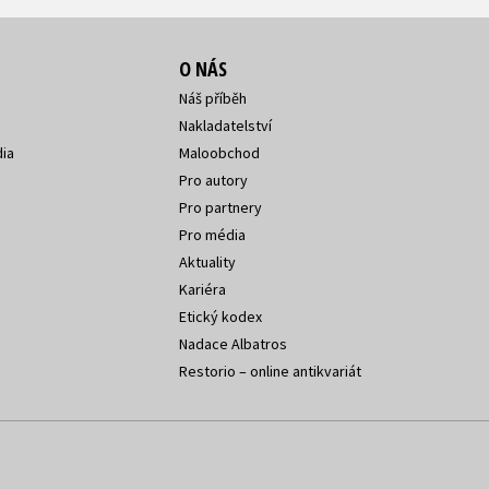
O NÁS
Náš příběh
Nakladatelství
ia
Maloobchod
Pro autory
Pro partnery
Pro média
Aktuality
Kariéra
Etický kodex
Nadace Albatros
Restorio – online antikvariát