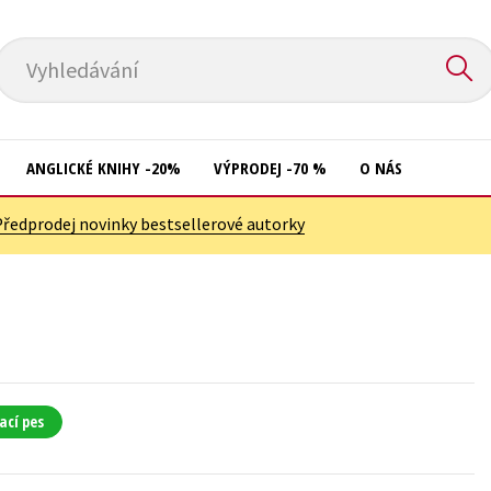
Vyhledávání
ANGLICKÉ KNIHY -20%
VÝPRODEJ -70 %
O NÁS
Předprodej novinky bestsellerové autorky
Přírodní vědy
Křížovky
Společnost, politika
Kuchařky
Technika a věda
New Adult
Učebnice
Ostatní
Umění a kultura
Počítače
ací pes
Výchova a pedagogika
Poezie
Young adult