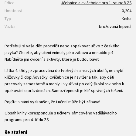
Edice
Učebnice a cvičebnice pro 1. stupeň ZŠ
Hmotnost
0,204
Typ
Kniha
Vazba
brožovaná lepená
Potřebují si vaše děti procvičit nebo zopakovat učivo z českého
jazyka? Chcete, aby učení vnímaly jako zábavu a nenudilo je?
Nabídněte jim cvičení a aktivity, které je budou bavit!
Látka 4. třídy je zpracována do tvořivých a hravých úkolů, nechybí
křížovky či doplňovačky. Cvičebnice je navržena tak, aby děti
pracovaly samostatně a mohly ji využívat po celý školní rok nebo k
opakování o prázdninách. Samozřejmostí je klíč správných řešení.
Pojďte s námi vyzkoušet, že i učení může být zábava!
Obsah knihy koresponduje s učivem Rámcového vzdělávacího
programu pro 4. třídu ZŠ.
Ke stažení