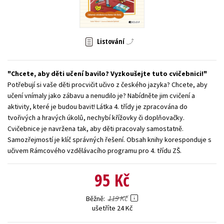
Young adult (SK)
Zahraniční literatura
Zdraví a životní styl
Všechny tituly
Listování
Chcete, aby děti učení bavilo? Vyzkoušejte tuto cvičebnici!
Potřebují si vaše děti procvičit učivo z českého jazyka? Chcete, aby
učení vnímaly jako zábavu a nenudilo je? Nabídněte jim cvičení a
aktivity, které je budou bavit! Látka 4. třídy je zpracována do
tvořivých a hravých úkolů, nechybí křížovky či doplňovačky.
Cvičebnice je navržena tak, aby děti pracovaly samostatně.
Samozřejmostí je klíč správných řešení. Obsah knihy koresponduje s
učivem Rámcového vzdělávacího programu pro 4. třídu ZŠ.
95 Kč
119 Kč
Běžně
ušetříte 24 Kč