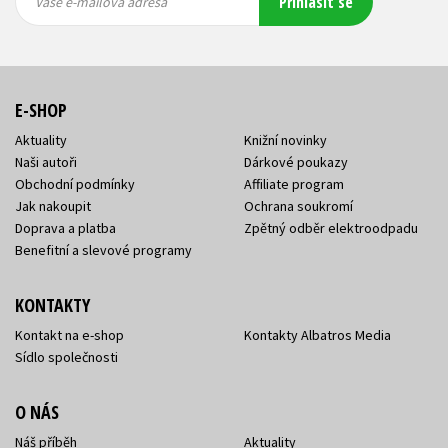
Přihlásit se
mailová
mailová
Vaše e-mailová adresa
adresa
adresa
E-SHOP
Aktuality
Knižní novinky
Naši autoři
Dárkové poukazy
Obchodní podmínky
Affiliate program
Jak nakoupit
Ochrana soukromí
Doprava a platba
Zpětný odběr elektroodpadu
Benefitní a slevové programy
KONTAKTY
Kontakt na e-shop
Kontakty Albatros Media
Sídlo společnosti
O NÁS
Náš příběh
Aktuality