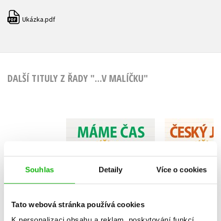
Ukázka.pdf
PDF
DALŠÍ TITULY Z ŘADY "...V MALÍČKU"
Český ja
Máme čas v malíčku
malíčku pro
Kamila Balharová
Lucie Tom
Souhlas
Detaily
Více o cookies
Tato webová stránka používá cookies
Do košíku
K personalizaci obsahu a reklam, poskytování funkcí
Do košík