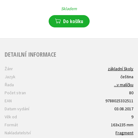
Skladem
Do košíku
DETAILNÍ INFORMACE
Žánr
základní školy
Jazyk
čeština
Řada
...v malíčku
Počet stran
80
EAN
9788025332511
Datum vydání
03.08.2017
Věk od
9
Formát
163x235 mm
Nakladatelství
Fragment