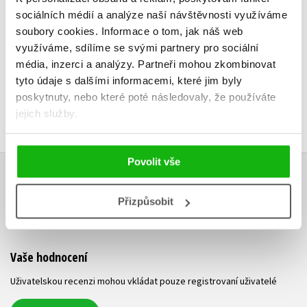
183 Kč
sociálních médií a analýze naší návštěvnosti využíváme
229 Kč
119 Kč
1
soubory cookies.
Informace o tom, jak náš web
využíváme, sdílíme se svými partnery pro sociální
média, inzerci a analýzy.
Partneři mohou zkombinovat
tyto údaje s dalšími informacemi, které jim byly
poskytnuty, nebo které poté následovaly, že používáte
jejich služby.
Povolit vše
HODNOCENÍ ČTENÁŘŮ
Přizpůsobit
V současné době nejsou vytvořena žádná uživatelská hodnocení.
Vaše hodnocení
Uživatelskou recenzi mohou vkládat pouze registrovaní uživatelé