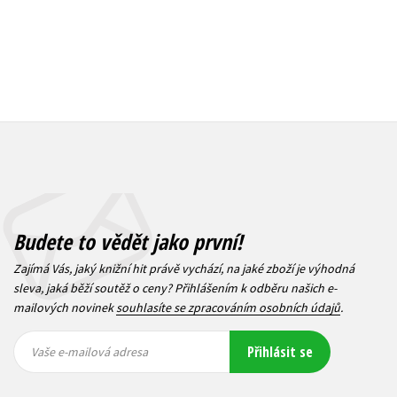
Budete to vědět jako první!
Zajímá Vás, jaký knižní hit právě vychází, na jaké zboží je výhodná
sleva, jaká běží soutěž o ceny? Přihlášením k odběru našich e-
mailových novinek
souhlasíte se zpracováním osobních údajů
.
Vaše e-
Vaše e-
Přihlásit se
mailová
mailová
Vaše e-mailová adresa
adresa
adresa