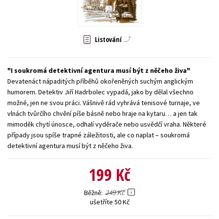
Young adult (SK)
Zahraniční literatura
Zdraví a životní styl
Všechny tituly
Listování
I soukromá detektivní agentura musí být z něčeho živa
Devatenáct nápaditých příběhů okořeněných suchým anglickým
humorem. Detektiv Jiří Hadrbolec vypadá, jako by dělal všechno
možné, jen ne svou práci. Vášnivě rád vyhrává tenisové turnaje, ve
vlnách tvůrčího chvění píše básně nebo hraje na kytaru… a jen tak
mimoděk chytí únosce, odhalí vyděrače nebo usvědčí vraha. Některé
případy jsou spíše trapné záležitosti, ale co naplat – soukromá
detektivní agentura musí být z něčeho živa.
199 Kč
249 Kč
Běžně
ušetříte 50 Kč