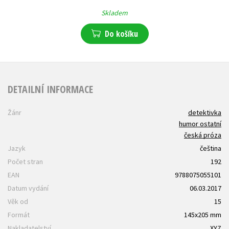
Skladem
Do košíku
DETAILNÍ INFORMACE
Žánr
detektivka
humor ostatní
česká próza
Jazyk
čeština
Počet stran
192
EAN
9788075055101
Datum vydání
06.03.2017
Věk od
15
Formát
145x205 mm
Nakladatelství
XYZ