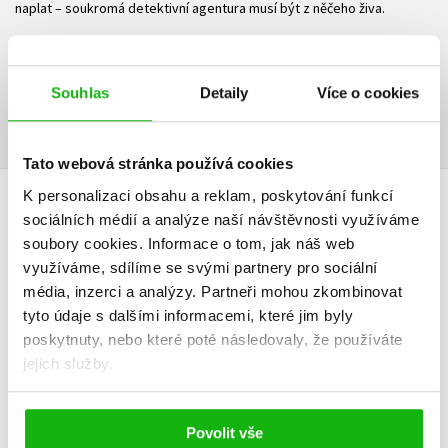
naplat – soukromá detektivní agentura musí být z něčeho živa.
Ke stažení
Souhlas
Detaily
Více o cookies
Ukázka.pdf
PDF
Tato webová stránka používá cookies
K personalizaci obsahu a reklam, poskytování funkcí
HODNOCENÍ ČTENÁŘŮ
sociálních médií a analýze naší návštěvnosti využíváme
soubory cookies.
Informace o tom, jak náš web
V současné době nejsou vytvořena žádná uživatelská hodnocení.
využíváme, sdílíme se svými partnery pro sociální
média, inzerci a analýzy.
Partneři mohou zkombinovat
tyto údaje s dalšími informacemi, které jim byly
Vaše hodnocení
poskytnuty, nebo které poté následovaly, že používáte
Uživatelskou recenzi mohou vkládat pouze registrovaní uživatelé
jejich služby.
Přihlásit
Povolit vše