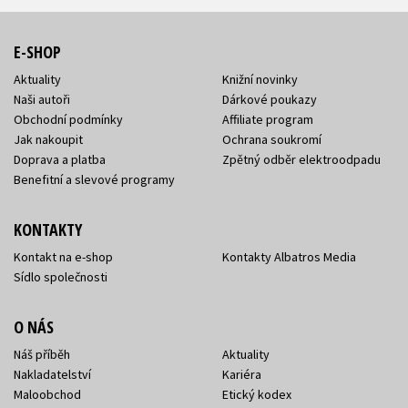
E-SHOP
Aktuality
Knižní novinky
Naši autoři
Dárkové poukazy
Obchodní podmínky
Affiliate program
Jak nakoupit
Ochrana soukromí
Doprava a platba
Zpětný odběr elektroodpadu
Benefitní a slevové programy
KONTAKTY
Kontakt na e-shop
Kontakty Albatros Media
Sídlo společnosti
O NÁS
Náš příběh
Aktuality
Nakladatelství
Kariéra
Maloobchod
Etický kodex