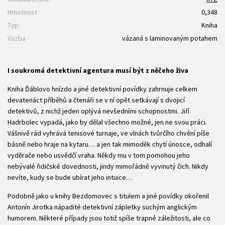
Hmotnost
0,348
Typ
Kniha
Vazba
vázaná s laminovaným potahem
I soukromá detektivní agentura musí být z něčeho živa
Kniha Ďáblovo hnízdo a jiné detektivní povídky zahrnuje celkem
devatenáct příběhů a čtenáři se v ní opět setkávají s dvojicí
detektivů, z nichž jeden oplývá nevšedními schopnostmi. Jiří
Hadrbolec vypadá, jako by dělal všechno možné, jen ne svou práci.
Vášnivě rád vyhrává tenisové turnaje, ve vlnách tvůrčího chvění píše
básně nebo hraje na kytaru… a jen tak mimoděk chytí únosce, odhalí
vyděrače nebo usvědčí vraha. Někdy mu v tom pomohou jeho
nebývalé řidičské dovednosti, jindy mimořádně vyvinutý čich. Nikdy
nevíte, kudy se bude ubírat jeho intuice…
Podobně jako u knihy Bezdomovec s titulem a jiné povídky okořenil
Antonín Jirotka nápadité detektivní zápletky suchým anglickým
humorem. Některé případy jsou totiž spíše trapné záležitosti, ale co