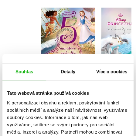
Princezna -
Princez
5minutové pohádky
Platinová 
Kolektiv
Kolekt
Souhlas
Detaily
Více o cookies
Do košíku
Do košík
319 Kč
239 Kč
399 Kč
2
Tato webová stránka používá cookies
K personalizaci obsahu a reklam, poskytování funkcí
sociálních médií a analýze naší návštěvnosti využíváme
soubory cookies.
Informace o tom, jak náš web
využíváme, sdílíme se svými partnery pro sociální
média, inzerci a analýzy.
Partneři mohou zkombinovat