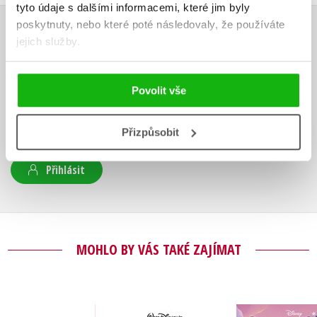
tyto údaje s dalšími informacemi, které jim byly
poskytnuty, nebo které poté následovaly, že používáte
HODNOCENÍ ČTENÁŘŮ
jejich služby.
V současné době nejsou vytvořena žádná uživatelská hodnocení.
Povolit vše
Vaše hodnocení
Přizpůsobit
Uživatelskou recenzi mohou vkládat pouze registrovaní uživatelé
Přihlásit
MOHLO BY VÁS TAKÉ ZAJÍMAT
Anna a E