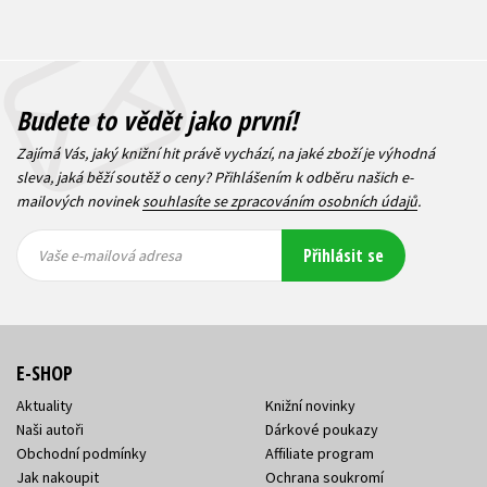
Budete to vědět jako první!
Zajímá Vás, jaký knižní hit právě vychází, na jaké zboží je výhodná
sleva, jaká běží soutěž o ceny? Přihlášením k odběru našich e-
mailových novinek
souhlasíte se zpracováním osobních údajů
.
Vaše e-
Vaše e-
Přihlásit se
mailová
mailová
Vaše e-mailová adresa
adresa
adresa
E-SHOP
Aktuality
Knižní novinky
Naši autoři
Dárkové poukazy
Obchodní podmínky
Affiliate program
Jak nakoupit
Ochrana soukromí