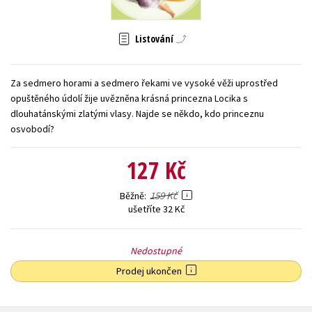
Young adult (SK)
Zahraniční literatura
Zdraví a životní styl
Listování
Všechny tituly
Za sedmero horami a sedmero řekami ve vysoké věži uprostřed
opuštěného údolí žije uvězněna krásná princezna Locika s
dlouhatánskými zlatými vlasy. Najde se někdo, kdo princeznu
osvobodí?
127 Kč
159 Kč
Běžně
ušetříte 32 Kč
Nedostupné
Prodej ukončen