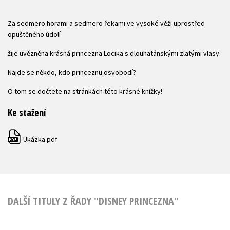
Za sedmero horami a sedmero řekami ve vysoké věži uprostřed
opuštěného údolí
žije uvězněna krásná princezna Locika s dlouhatánskými zlatými vlasy.
Najde se někdo, kdo princeznu osvobodí?
O tom se dočtete na stránkách této krásné knížky!
Ke stažení
Ukázka.pdf
PDF
DALŠÍ TITULY Z ŘADY "DISNEY PRINCEZNA"