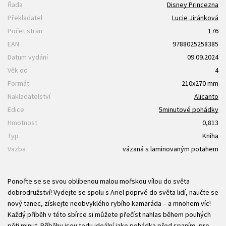
Řada
Disney Princezna
Překladatel
Lucie Jiránková
Počet stran
176
EAN
9788025258385
Datum vydání
09.09.2024
Věk od
4
Formát
210x270 mm
Nakladatelství
Alicanto
Edice
5minutové pohádky
Hmotnost
0,813
Typ
Kniha
Vazba
vázaná s laminovaným potahem
Ponořte se se svou oblíbenou malou mořskou vílou do světa
dobrodružství! Vydejte se spolu s Ariel poprvé do světa lidí, naučte se
nový tanec, získejte neobvyklého rybího kamaráda – a mnohem víc!
Každý příběh v této sbírce si můžete přečíst nahlas během pouhých
pěti minut. Příběhy jsou tedy ideální jako pohádka před spaním, pro