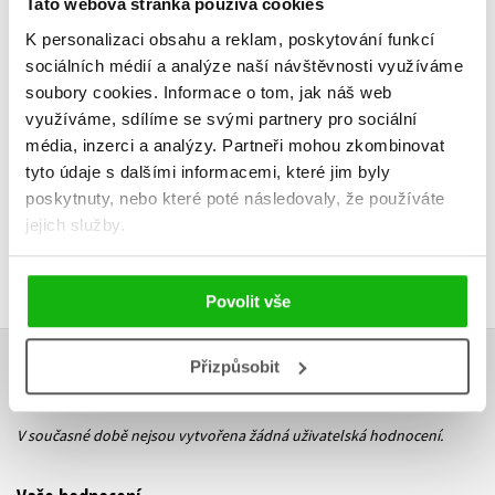
Tato webová stránka používá cookies
K personalizaci obsahu a reklam, poskytování funkcí
sociálních médií a analýze naší návštěvnosti využíváme
Do košíku
Do košík
soubory cookies.
Informace o tom, jak náš web
využíváme, sdílíme se svými partnery pro sociální
319 Kč
239 Kč
399 Kč
2
média, inzerci a analýzy.
Partneři mohou zkombinovat
tyto údaje s dalšími informacemi, které jim byly
poskytnuty, nebo které poté následovaly, že používáte
jejich služby.
Povolit vše
Přizpůsobit
HODNOCENÍ ČTENÁŘŮ
V současné době nejsou vytvořena žádná uživatelská hodnocení.