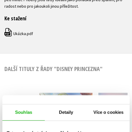
radost nebo pro jakoukoli jinou příležitost.
Ke stažení
Ukázka.pdf
PDF
DALŠÍ TITULY Z ŘADY "DISNEY PRINCEZNA"
Princezna -
Princez
5minutové pohádky
Platinová 
Souhlas
Detaily
Více o cookies
Kolektiv
Kolekt