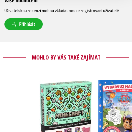
Vaše hodnocení
Uživatelskou recenzi mohou vkládat pouze registrovaní uživatelé
Přihlásit
MOHLO BY VÁS TAKÉ ZAJÍMAT
Tlapková p
Minecraft - Dárková
Vybarvuj m
kolekce pro přežití
Kolekt
Kolektiv