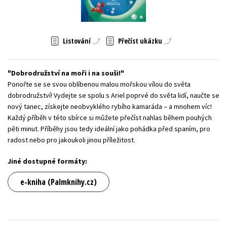
Young adult (SK)
Zahraniční literatura
Zdraví a životní styl
Všechny tituly
Listování
Přečíst ukázku
Dobrodružství na moři i na souši!
Ponořte se se svou oblíbenou malou mořskou vílou do světa
dobrodružství! Vydejte se spolu s Ariel poprvé do světa lidí, naučte se
nový tanec, získejte neobvyklého rybího kamaráda – a mnohem víc!
Každý příběh v této sbírce si můžete přečíst nahlas během pouhých
pěti minut. Příběhy jsou tedy ideální jako pohádka před spaním, pro
radost nebo pro jakoukoli jinou příležitost.
Jiné dostupné formáty:
e-kniha (Palmknihy.cz)