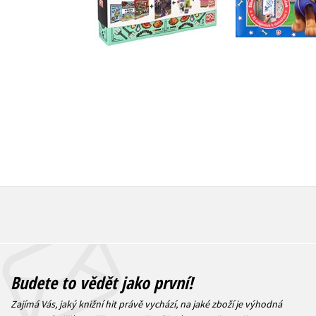
Do košíku
Do košík
479 Kč
599 Kč
183 Kč
2
Budete to vědět jako první!
Zajímá Vás, jaký knižní hit právě vychází, na jaké zboží je výhodná