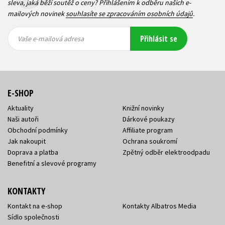
sleva, jaká běží soutěž o ceny? Přihlášením k odběru našich e-
mailových novinek
souhlasíte se zpracováním osobních údajů
.
Vaše e-
Vaše e-
Přihlásit se
mailová
mailová
Vaše e-mailová adresa
adresa
adresa
E-SHOP
Aktuality
Knižní novinky
Naši autoři
Dárkové poukazy
Obchodní podmínky
Affiliate program
Jak nakoupit
Ochrana soukromí
Doprava a platba
Zpětný odběr elektroodpadu
Benefitní a slevové programy
KONTAKTY
Kontakt na e-shop
Kontakty Albatros Media
Sídlo společnosti