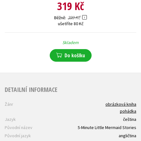
319 Kč
399 Kč
Běžně
ušetříte 80 Kč
Skladem
Do košíku
DETAILNÍ INFORMACE
Žánr
obrázková kniha
pohádka
Jazyk
čeština
Původní název
5-Minute Little Mermaid Stories
Původní jazyk
angličtina