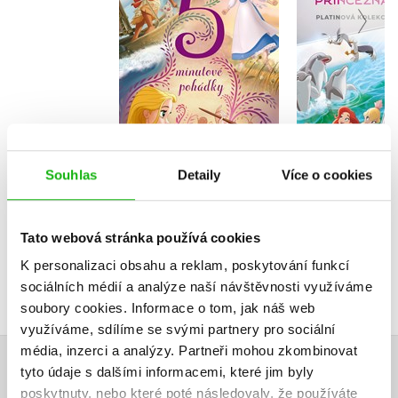
Kolektiv
Kolekt
Do košíku
Do košík
319 Kč
239 Kč
Souhlas
Detaily
Více o cookies
399 Kč
2
Tato webová stránka používá cookies
K personalizaci obsahu a reklam, poskytování funkcí
sociálních médií a analýze naší návštěvnosti využíváme
soubory cookies.
Informace o tom, jak náš web
využíváme, sdílíme se svými partnery pro sociální
média, inzerci a analýzy.
Partneři mohou zkombinovat
tyto údaje s dalšími informacemi, které jim byly
HODNOCENÍ ČTENÁŘŮ
poskytnuty, nebo které poté následovaly, že používáte