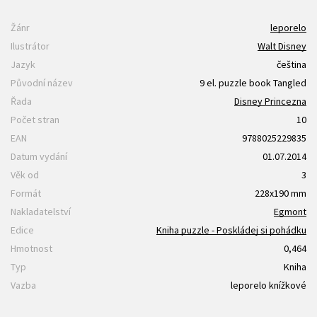
Žánr
leporelo
Ilustrátor
Walt Disney
Jazyk
čeština
Původní název
9 el. puzzle book Tangled
Řada
Disney Princezna
Počet stran
10
EAN
9788025229835
Datum vydání
01.07.2014
Věk od
3
Formát
228x190 mm
Nakladatelství
Egmont
Edice
Kniha puzzle - Poskládej si pohádku
Hmotnost
0,464
Typ
Kniha
Vazba
leporelo knížkové