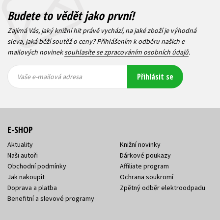
Budete to vědět jako první!
Zajímá Vás, jaký knižní hit právě vychází, na jaké zboží je výhodná
sleva, jaká běží soutěž o ceny? Přihlášením k odběru našich e-
mailových novinek
souhlasíte se zpracováním osobních údajů
.
Vaše e-
Vaše e-
Přihlásit se
mailová
mailová
Vaše e-mailová adresa
adresa
adresa
E-SHOP
Aktuality
Knižní novinky
Naši autoři
Dárkové poukazy
Obchodní podmínky
Affiliate program
Jak nakoupit
Ochrana soukromí
Doprava a platba
Zpětný odběr elektroodpadu
Benefitní a slevové programy