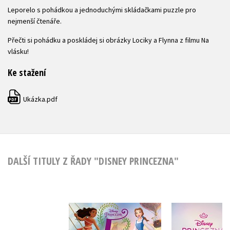
Leporelo s pohádkou a jednoduchými skládačkami puzzle pro
nejmenší čtenáře.
Přečti si pohádku a poskládej si obrázky Lociky a Flynna z filmu Na
vlásku!
Ke stažení
Ukázka.pdf
PDF
DALŠÍ TITULY Z ŘADY "DISNEY PRINCEZNA"
Princezna -
Princez
5minutové pohádky
Platinová 