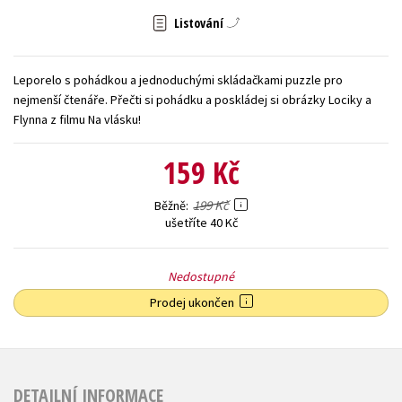
Listování
Young adult (SK)
Zahraniční literatura
Zdraví a životní styl
Všechny tituly
Leporelo s pohádkou a jednoduchými skládačkami puzzle pro
nejmenší čtenáře. Přečti si pohádku a poskládej si obrázky Lociky a
Flynna z filmu Na vlásku!
159 Kč
199 Kč
Běžně
ušetříte 40 Kč
Nedostupné
Prodej ukončen
DETAILNÍ INFORMACE