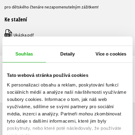
pro dětského čtenáre nezapomenutelným zážitkem!
Ke stažení
Ukázka.pdf
PDF
Souhlas
Detaily
Více o cookies
DALŠÍ TITULY Z ŘADY "DISNEY PIXAR - HODNÝ
Tato webová stránka používá cookies
DINOSAURUS"
K personalizaci obsahu a reklam, poskytování funkcí
sociálních médií a analýze naší návštěvnosti využíváme
soubory cookies.
Informace o tom, jak náš web
využíváme, sdílíme se svými partnery pro sociální
média, inzerci a analýzy.
Partneři mohou zkombinovat
HODNOCENÍ ČTENÁŘŮ
tyto údaje s dalšími informacemi, které jim byly
poskytnuty, nebo které poté následovaly, že používáte
V současné době nejsou vytvořena žádná uživatelská hodnocení.