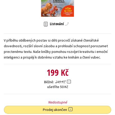
Young adult (SK)
Zahraniční literatura
Zdraví a životní styl
Všechny tituly
Listování
V příběhu oblíbených postav si děti procvičí získané čtenářské
dovednosti, rozšírí slovní zásobu a prohloubí schopnost porozumet
prectenému textu. Naše knížky pomohou rozvíjet kreativitu i emoční
inteligenci a prispějí k dobrému vztahu ke knihám a čtení vubec.
199 Kč
249 Kč
Běžně
ušetříte 50 Kč
Nedostupné
Prodej ukončen