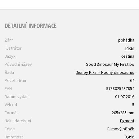
DETAILNÍ INFORMACE
Žánr
pohádka
Ilustrátor
Pixar
Jazyk
čeština
Původní název
Good Dinosaur My First bo
Řada
Disney Pixar - Hodný dinosaurus
Počet stran
64
EAN
9788025237854
Datum vydání
01.07.2016
Věk od
5
Formát
205x285 mm
Nakladatelství
Egmont
Edice
Filmový příběh
Hmotnost
0,496