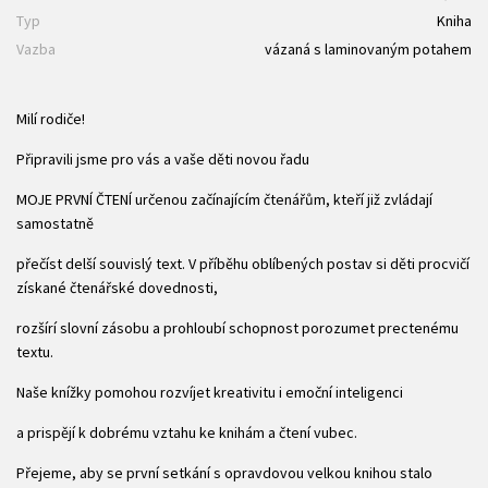
Typ
Kniha
Vazba
vázaná s laminovaným potahem
Milí rodiče!
Připravili jsme pro vás a vaše děti novou řadu
MOJE PRVNÍ ČTENÍ určenou začínajícím čtenářům, kteří již zvládají
samostatně
přečíst delší souvislý text. V příběhu oblíbených postav si děti procvičí
získané čtenářské dovednosti,
rozšírí slovní zásobu a prohloubí schopnost porozumet prectenému
textu.
Naše knížky pomohou rozvíjet kreativitu i emoční inteligenci
a prispějí k dobrému vztahu ke knihám a čtení vubec.
Přejeme, aby se první setkání s opravdovou velkou knihou stalo