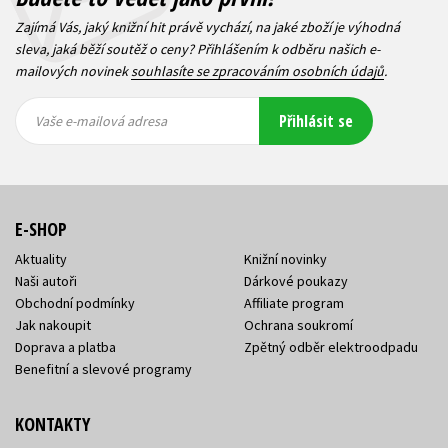
Zajímá Vás, jaký knižní hit právě vychází, na jaké zboží je výhodná
sleva, jaká běží soutěž o ceny? Přihlášením k odběru našich e-
mailových novinek
souhlasíte se zpracováním osobních údajů
.
Vaše e-
Vaše e-
Přihlásit se
mailová
mailová
Vaše e-mailová adresa
adresa
adresa
E-SHOP
Aktuality
Knižní novinky
Naši autoři
Dárkové poukazy
Obchodní podmínky
Affiliate program
Jak nakoupit
Ochrana soukromí
Doprava a platba
Zpětný odběr elektroodpadu
Benefitní a slevové programy
KONTAKTY