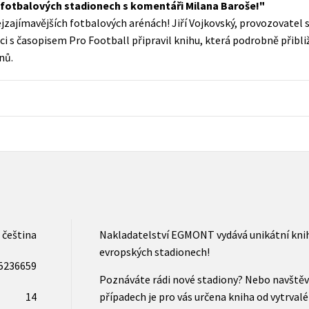
h fotbalových stadionech s komentáři Milana Baroše!
Populárně - naučná pro dospělé
nejzajímavějších fotbalových arénách! Jiří Vojkovský, provozovate
Young adult (SK)
Populárně - naučné pro děti
i s časopisem Pro Football připravil knihu, která podrobně přibliž
Zahraniční literatura
nů.
Předškoláci
Zdraví a životní styl
Příroda a zahrada
šechny tituly
čeština
Nakladatelství EGMONT vydává unikátní knih
evropských stadionech!
5236659
Poznáváte rádi nové stadiony? Nebo navštěvu
14
případech je pro vás určena kniha od vytrva