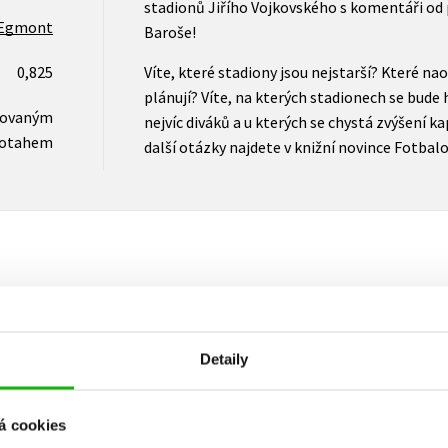
stadionů Jiřího Vojkovského s komentáři od
Egmont
Baroše!
0,825
Víte, které stadiony jsou nejstarší? Které na
plánují? Víte, na kterých stadionech se bude
novaným
nejvíc diváků a u kterých se chystá zvýšení k
otahem
další otázky najdete v knižní novince Fotbal
Vaše hodnocení
Uživatelskou recenzi mohou vkládat pouze registrovaní uživat
Detaily
Přihlásit
á cookies