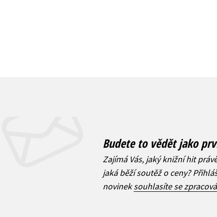
Budete to vědět jako prv
Zajímá Vás, jaký knižní hit práv
jaká běží soutěž o ceny? Přihl
novinek
souhlasíte se zpracov