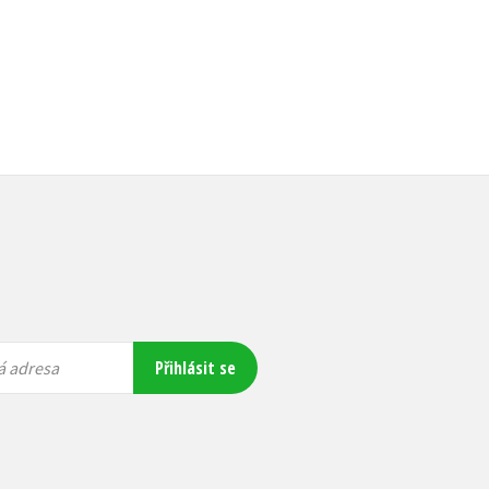
Přihlásit se
á adresa