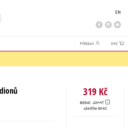
EN
Přihlásit
0 Kč
319 Kč
adionů
399 Kč
Běžně
ušetříte 80 Kč