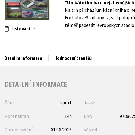
Unikátní kniha o nejslavnějšíc
Auto - moto
Na trh přichází unikátní kniha o 
Jazyky
Beletrie pro děti
FotbaloveStadiony.cz, ve spoluprác
Kalendáře
téměř padesáti evropských stadio
Beletrie pro dospělé
Listování
Kariéra a osobní rozvoj
Byznys a ekonomie
Komiks
Detailní informace
Hodnocení čtenářů
V
DETAILNÍ INFORMACE
Žánr
sport
Jazyk
Počet stran
144
EAN
978802
Datum vydání
01.06.2016
Věk od