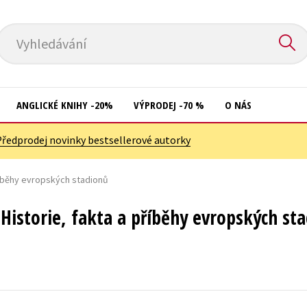
Vyhledávání
ANGLICKÉ KNIHY -20%
VÝPRODEJ -70 %
O NÁS
Předprodej novinky bestsellerové autorky
Přírodní vědy
Křížovky
Společnost, politika
příběhy evropských stadionů
Kuchařky
Technika a věda
New Adult
 Historie, fakta a příběhy evropských st
Učebnice
Ostatní
Umění a kultura
Počítače
Výchova a pedagogika
Poezie
Young adult