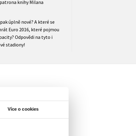
 patrona knihy Milana
opak úplně nové? A které se
 hrát Euro 2016, které pojmou
apacity? Odpovědi na tyto i
ové stadiony!
elé
Více o cookies