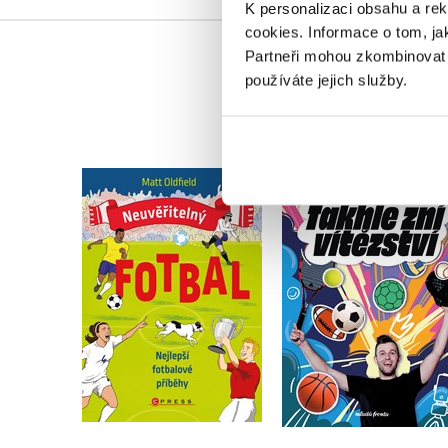
K personalizaci obsahu a re
cookies.
Informace o tom, ja
Partneři mohou zkombinovat t
používáte jejich služby.
Neuvěřitelný fotbal:
Nejlepší fotbalové
Takhle zní vítězstv
příběhy
Matěj König
Matt Oldfield
Do košíku
Do košíku
319 Kč
399 Kč
295 Kč
369 Kč