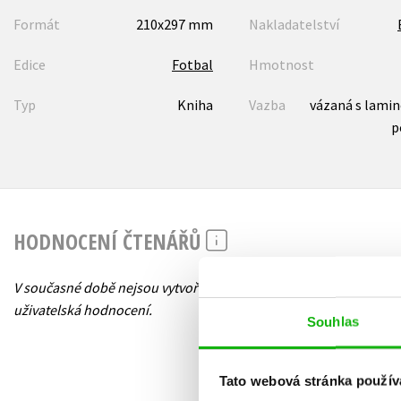
Formát
210x297 mm
Nakladatelství
Edice
Fotbal
Hmotnost
Typ
Kniha
Vazba
vázaná s lami
p
HODNOCENÍ ČTENÁŘŮ
V současné době nejsou vytvořena žádná
uživatelská hodnocení.
Souhlas
Tato webová stránka použív