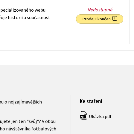
Nedostupné
l specializovaného webu
uje historii a současnost
Prodej ukončen
319
Kč
s DPH
Ke stažení
u o nejzajímavějších
Ukázka.pdf
PDF
jete jen ten "svůj"? V obou
lého návštěvníka fotbalových