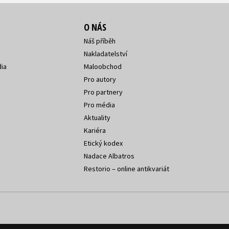
O NÁS
Náš příběh
Nakladatelství
ia
Maloobchod
Pro autory
Pro partnery
Pro média
Aktuality
Kariéra
Etický kodex
Nadace Albatros
Restorio – online antikvariát