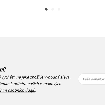
ní!
Vaše e-
Vaše e-
ě vychází, na jaké zboží je výhodná sleva,
mailová
mailová
Vaše e-mailov
adresa
adresa
ášením k odběru našich e-mailových
áním osobních údajů
.