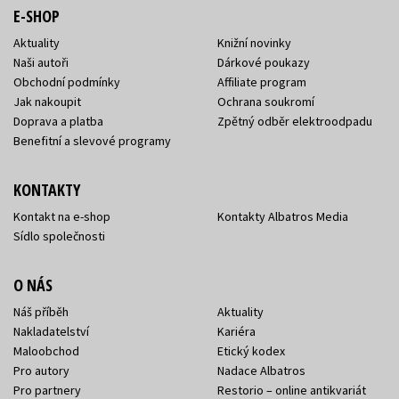
E-SHOP
Aktuality
Knižní novinky
Naši autoři
Dárkové poukazy
Obchodní podmínky
Affiliate program
Jak nakoupit
Ochrana soukromí
Doprava a platba
Zpětný odběr elektroodpadu
Benefitní a slevové programy
KONTAKTY
Kontakt na e-shop
Kontakty Albatros Media
Sídlo společnosti
O NÁS
Náš příběh
Aktuality
Nakladatelství
Kariéra
Maloobchod
Etický kodex
Pro autory
Nadace Albatros
Pro partnery
Restorio – online antikvariát