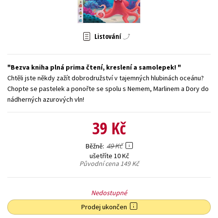
Young adult (SK)
Zahraniční literatura
Zdraví a životní styl
Všechny tituly
Listování
Bezva kniha plná prima čtení, kreslení a samolepek!
Chtěli jste někdy zažít dobrodružství v tajemných hlubinách oceánu?
Chopte se pastelek a ponořte se spolu s Nemem, Marlinem a Dory do
nádherných azurových vln!
39 Kč
49 Kč
Běžně
ušetříte 10 Kč
Původní cena
149 Kč
Nedostupné
Prodej ukončen