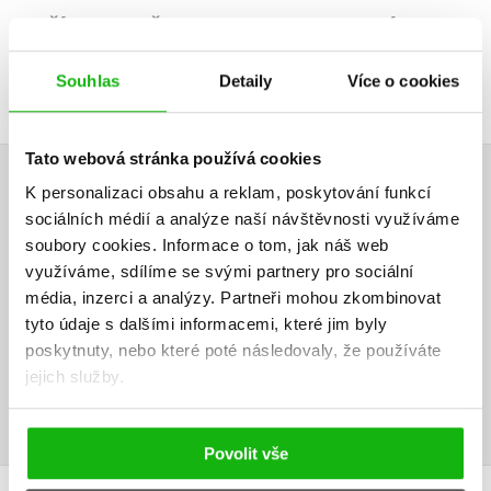
DALŠÍ TITULY Z ŘADY "DISNEY PIXAR - HLEDÁ SE
DORY"
Souhlas
Detaily
Více o cookies
Tato webová stránka používá cookies
K personalizaci obsahu a reklam, poskytování funkcí
HODNOCENÍ ČTENÁŘŮ
sociálních médií a analýze naší návštěvnosti využíváme
soubory cookies.
Informace o tom, jak náš web
V současné době nejsou vytvořena žádná uživatelská hodnocení.
využíváme, sdílíme se svými partnery pro sociální
média, inzerci a analýzy.
Partneři mohou zkombinovat
Vaše hodnocení
tyto údaje s dalšími informacemi, které jim byly
Uživatelskou recenzi mohou vkládat pouze registrovaní uživatelé
poskytnuty, nebo které poté následovaly, že používáte
jejich služby.
Přihlásit
Povolit vše