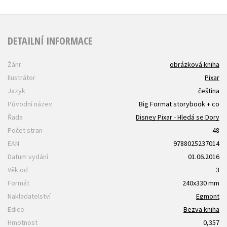
DETAILNÍ INFORMACE
Žánr
obrázková kniha
Ilustrátor
Pixar
Jazyk
čeština
Původní název
Big Format storybook + co
Řada
Disney Pixar - Hledá se Dory
Počet stran
48
EAN
9788025237014
Datum vydání
01.06.2016
Věk od
3
Formát
240x330 mm
Nakladatelství
Egmont
Edice
Bezva kniha
Hmotnost
0,357