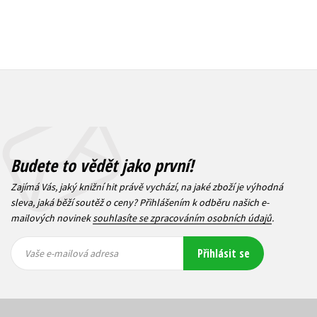
Budete to vědět jako první!
Zajímá Vás, jaký knižní hit právě vychází, na jaké zboží je výhodná
sleva, jaká běží soutěž o ceny? Přihlášením k odběru našich e-
mailových novinek
souhlasíte se zpracováním osobních údajů
.
Vaše e-
Vaše e-
Přihlásit se
mailová
mailová
Vaše e-mailová adresa
adresa
adresa