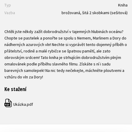
Typ
Kniha
Vazba
brožovaná, šitá 2 skobkami (sešitová)
Chtěli jste někdy zažít dobrodružství v tajemných hlubinách oceánu?
Chopte se pastelek a ponořte se spolu s Nemem, Marlinem a Dory do
nádherných azurových vln! Nechte si vyprávět tento dojemný příběh o
přátelství, rodině a malé rybičce se špatnou pamětí, ale zato
obrovským srdcem! Tato kniha je strhujícím dobrodružstvím plným
omalovánek podle příběhu slavného filmu. Získáte s ní i sadu
barevných samolepek! Na nic tedy nečekejte, máchněte ploutvemi a
vzhůru do vln za Dory!
Ke stažení
Ukázka.pdf
PDF