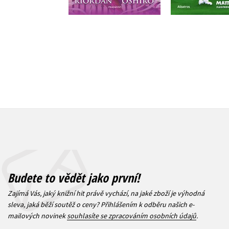
375 Kč
469 Kč
239 Kč
2
Budete to vědět jako první!
Zajímá Vás, jaký knižní hit právě vychází, na jaké zboží je výhodná
sleva, jaká běží soutěž o ceny? Přihlášením k odběru našich e-
mailových novinek
souhlasíte se zpracováním osobních údajů
.