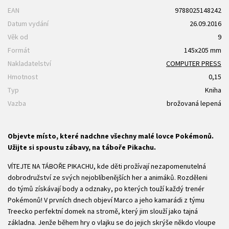
EAN
9788025148242
Datum vydání
26.09.2016
Věk od
9
Formát
145x205 mm
Nakladatelství
COMPUTER PRESS
Hmotnost
0,15
Typ
Kniha
Vazba
brožovaná lepená
Objevte místo, které nadchne všechny malé lovce Pokémonů.
Užijte si spoustu zábavy, na táboře Pikachu.
VÍTEJTE NA TÁBOŘE PIKACHU, kde děti prožívají nezapomenutelná
dobrodružství ze svých nejoblíbenějších her a animáků. Rozděleni
do týmů získávají body a odznaky, po kterých touží každý trenér
Pokémonů! V prvních dnech objeví Marco a jeho kamarádi z týmu
Treecko perfektní domek na stromě, který jim slouží jako tajná
základna. Jenže během hry o vlajku se do jejich skrýše někdo vloupe