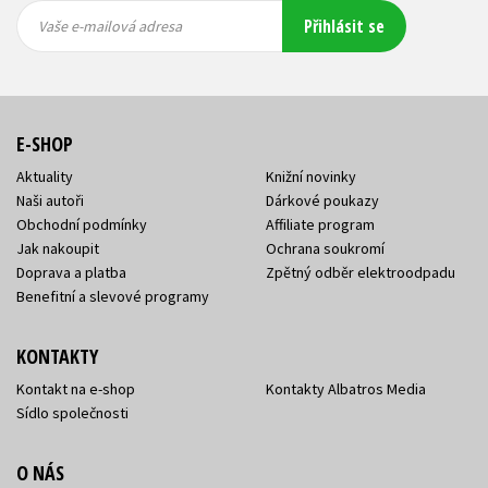
Vaše e-
Vaše e-
Přihlásit se
mailová
mailová
Vaše e-mailová adresa
adresa
adresa
E-SHOP
Aktuality
Knižní novinky
Naši autoři
Dárkové poukazy
Obchodní podmínky
Affiliate program
Jak nakoupit
Ochrana soukromí
Doprava a platba
Zpětný odběr elektroodpadu
Benefitní a slevové programy
KONTAKTY
Kontakt na e-shop
Kontakty Albatros Media
Sídlo společnosti
O NÁS