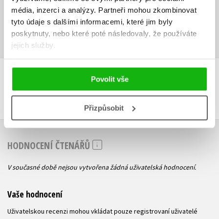
média, inzerci a analýzy.
Partneři mohou zkombinovat
tyto údaje s dalšími informacemi, které jim byly
Ukázka.pdf
PDF
poskytnuty, nebo které poté následovaly, že používáte
jejich služby.
Povolit vše
DALŠÍ TITULY Z ŘADY "POKÉMON"
Přizpůsobit
HODNOCENÍ ČTENÁŘŮ
V současné době nejsou vytvořena žádná uživatelská hodnocení.
Vaše hodnocení
Uživatelskou recenzi mohou vkládat pouze registrovaní uživatelé