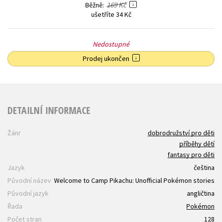
169 Kč
Běžně
ušetříte 34 Kč
Nedostupné
Prodej ukončen
DETAILNÍ INFORMACE
Žánr
dobrodružství pro děti
příběhy dětí
fantasy pro děti
Jazyk
čeština
Původní název
Welcome to Camp Pikachu: Unofficial Pokémon stories
Původní jazyk
angličtina
Řada
Pokémon
Počet stran
128