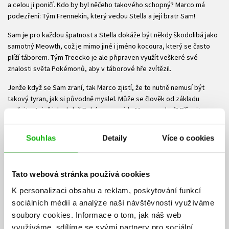
a celou ji poničí. Kdo by byl něčeho takového schopný? Marco má
podezření: Tým Frennekin, který vedou Stella a její bratr Sam!
Sam je pro každou špatnost a Stella dokáže být někdy škodolibá jako
samotný Meowth, což je mimo jiné i jméno kocoura, který se často
plíží táborem. Tým Treecko je ale připraven využít veškeré své
znalosti světa Pokémonů, aby v táborové hře zvítězil.
Jenže když se Sam zraní, tak Marco zjistí, že to nutně nemusí být
takový tyran, jak si původně myslel. Může se člověk od základu
změnit, stejně jako když Pokémon projde Mega evolucí? Připojte se
ke kamarádům z týmu Treecko a zjistěte, jaké je to být na táboře,
který jako by vypadl přímo ze světa Pokémonů!
Souhlas
Detaily
Více o cookies
Alex Polan
začal sbírat kartičky Pokémonů již v roce 1998. Bydlí
severně od San Francisca ve Spojených státech a ze svého domu má
nerušený výhled na Tichý oceán. Občas se za oknem zasní
Tato webová stránka používá cookies
a představuje si, že se mezi vlnami objeví jeden z legendárních
K personalizaci obsahu a reklam, poskytování funkcí
Pokémonů – Kyogre. Alex má ženu, dva syny a kočku, která je na chlup
sociálních médií a analýze naší návštěvnosti využíváme
stejně mrzutá a nabručená jako Meowth.
soubory cookies.
Informace o tom, jak náš web
Ke stažení
využíváme, sdílíme se svými partnery pro sociální