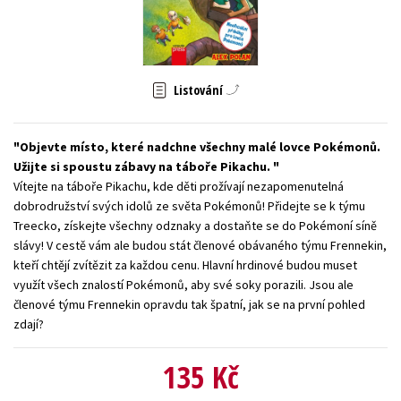
Young adult (SK)
Zahraniční literatura
Zdraví a životní styl
Všechny tituly
Listování
Objevte místo, které nadchne všechny malé lovce Pokémonů.
Užijte si spoustu zábavy na táboře Pikachu.
Vítejte na táboře Pikachu, kde děti prožívají nezapomenutelná
dobrodružství svých idolů ze světa Pokémonů! Přidejte se k týmu
Treecko, získejte všechny odznaky a dostaňte se do Pokémoní síně
slávy! V cestě vám ale budou stát členové obávaného týmu Frennekin,
kteří chtějí zvítězit za každou cenu. Hlavní hrdinové budou muset
využít všech znalostí Pokémonů, aby své soky porazili. Jsou ale
členové týmu Frennekin opravdu tak špatní, jak se na první pohled
zdají?
135 Kč