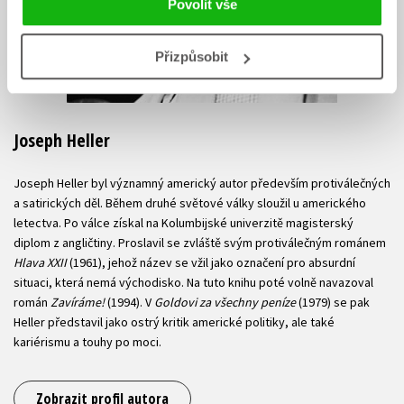
Povolit vše
Přizpůsobit
Joseph Heller
Joseph Heller byl významný americký autor především protiválečných
a satirických děl. Během druhé světové války sloužil u amerického
letectva. Po válce získal na Kolumbijské univerzitě magisterský
diplom z angličtiny. Proslavil se zvláště svým protiválečným románem
Hlava XXII
(1961), jehož název se vžil jako označení pro absurdní
situaci, která nemá východisko. Na tuto knihu poté volně navazoval
román
Zavíráme!
(1994). V
Goldovi za všechny peníze
(1979) se pak
Heller představil jako ostrý kritik americké politiky, ale také
kariérismu a touhy po moci.
Zobrazit profil autora