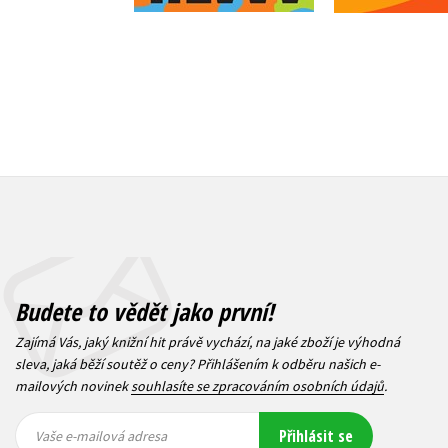
Budete to vědět jako první!
Zajímá Vás, jaký knižní hit právě vychází, na jaké zboží je výhodná
sleva, jaká běží soutěž o ceny? Přihlášením k odběru našich e-
mailových novinek
souhlasíte se zpracováním osobních údajů
.
Vaše e-
Vaše e-
Přihlásit se
mailová
mailová
Vaše e-mailová adresa