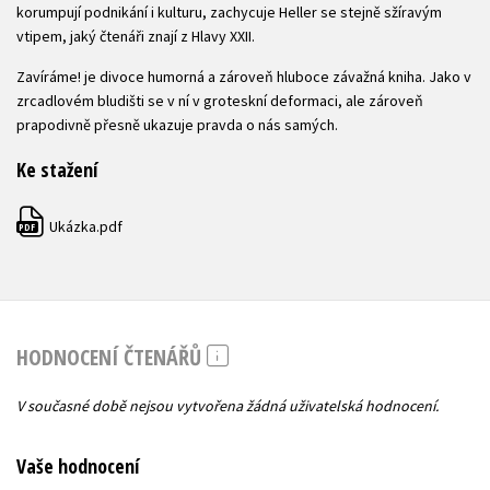
korumpují podnikání i kulturu, zachycuje Heller se stejně sžíravým
vtipem, jaký čtenáři znají z Hlavy XXII.
Zavíráme! je divoce humorná a zároveň hluboce závažná kniha. Jako v
zrcadlovém bludišti se v ní v groteskní deformaci, ale zároveň
prapodivně přesně ukazuje pravda o nás samých.
Ke stažení
Ukázka.pdf
PDF
HODNOCENÍ ČTENÁŘŮ
V současné době nejsou vytvořena žádná uživatelská hodnocení.
Vaše hodnocení