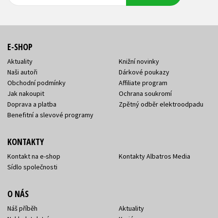
adresa
adresa
E-SHOP
Aktuality
Knižní novinky
Naši autoři
Dárkové poukazy
Obchodní podmínky
Affiliate program
Jak nakoupit
Ochrana soukromí
Doprava a platba
Zpětný odběr elektroodpadu
Benefitní a slevové programy
KONTAKTY
Kontakt na e-shop
Kontakty Albatros Media
Sídlo společnosti
O NÁS
Náš příběh
Aktuality