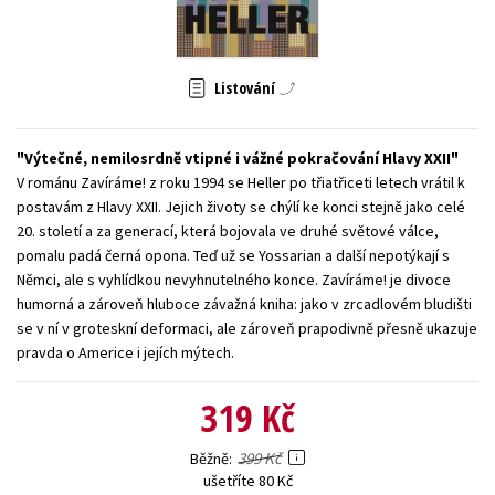
Young adult (SK)
Zahraniční literatura
Zdraví a životní styl
Všechny tituly
Listování
Výtečné, nemilosrdně vtipné i vážné pokračování Hlavy XXII
V románu Zavíráme! z roku 1994 se Heller po třiatřiceti letech vrátil k
postavám z Hlavy XXII. Jejich životy se chýlí ke konci stejně jako celé
20. století a za generací, která bojovala ve druhé světové válce,
pomalu padá černá opona. Teď už se Yossarian a další nepotýkají s
Němci, ale s vyhlídkou nevyhnutelného konce. Zavíráme! je divoce
humorná a zároveň hluboce závažná kniha: jako v zrcadlovém bludišti
se v ní v groteskní deformaci, ale zároveň prapodivně přesně ukazuje
pravda o Americe i jejích mýtech.
319 Kč
399 Kč
Běžně
ušetříte 80 Kč