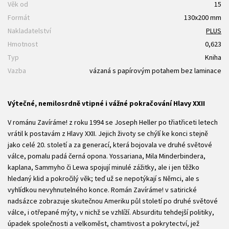
Věk od
15
Formát
130x200 mm
Nakladatelství
PLUS
Hmotnost
0,623
Typ
Kniha
Vazba
vázaná s papírovým potahem bez laminace
Výtečné, nemilosrdně vtipné i vážné pokračování Hlavy XXII
V románu Zavíráme! z roku 1994 se Joseph Heller po třiatřiceti letech
vrátil k postavám z Hlavy XXII. Jejich životy se chýlí ke konci stejně
jako celé 20. století a za generací, která bojovala ve druhé světové
válce, pomalu padá černá opona. Yossariana, Mila Minderbindera,
kaplana, Sammyho či Lewa spojují minulé zážitky, ale i jen těžko
hledaný klid a pokročilý věk; teď už se nepotýkají s Němci, ale s
vyhlídkou nevyhnutelného konce. Román Zavíráme! v satirické
nadsázce zobrazuje skutečnou Ameriku půl století po druhé světové
válce, i otřepané mýty, v nichž se vzhlíží. Absurditu tehdejší politiky,
úpadek společnosti a velkoměst, chamtivost a pokrytectví, jež