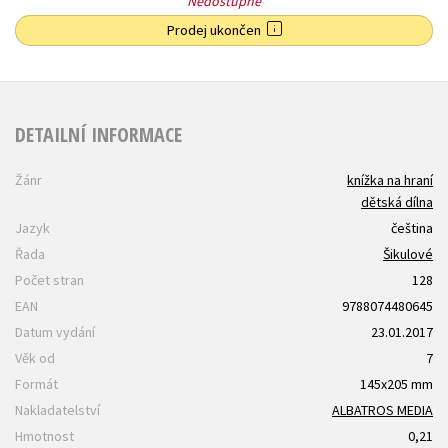
Nedostupné
Prodej ukončen
DETAILNÍ INFORMACE
Žánr
knížka na hraní
dětská dílna
Jazyk
čeština
Řada
Šikulové
Počet stran
128
EAN
9788074480645
Datum vydání
23.01.2017
Věk od
7
Formát
145x205 mm
Nakladatelství
ALBATROS MEDIA
Hmotnost
0,21