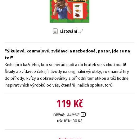
Young adult (SK)
Zahraniční literatura
Zdraví a životní styl
Všechny tituly
Listování
Šikulové, koumalové, zvědavci a nezbedové, pozor, jde se na
to!
Kniha pro každého, kdo se nerad nudí a do hrátek se s chutí pustí!
Šikuly a zvídavce čekají návody na originální výrobky, rozmanité hry
do přírody, kvízy a dokreslovánky s přírodní tematikou a též hodně
inspirativních výrobků od vás, čtenářů, našich spoluautorů!
119 Kč
149 Kč
Běžně
ušetříte 30 Kč