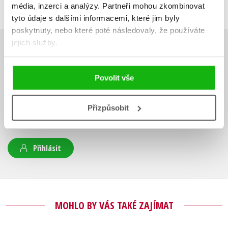
média, inzerci a analýzy.
Partneři mohou zkombinovat
tyto údaje s dalšími informacemi, které jim byly
poskytnuty, nebo které poté následovaly, že používáte
jejich služby.
HODNOCENÍ ČTENÁŘŮ
Povolit vše
V současné době nejsou vytvořena žádná uživatelská hodnocení.
Vaše hodnocení
Přizpůsobit
Uživatelskou recenzi mohou vkládat pouze registrovaní uživatelé
Přihlásit
MOHLO BY VÁS TAKÉ ZAJÍMAT