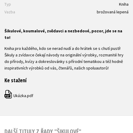
Typ
Kniha
Vazba
brožovaná lepená
Šikulové, koumalové, zvědavci a nezbedové, pozor, jde se na
to!
Kniha pro každého, kdo se nerad nudí a do hrátek se s chutí pustí!
Šikuly a zvídavce čekají návody na originální výrobky, rozmanité hry
do přírody, kvízy a dokreslovánky s přírodní tematikou a též hodně
inspirativních výrobků od vás, čtenářů, našich spoluautorů!
Ke stažení
Ukázka.pdf
PDF
DALŠÍ TITULY Z ŘADY "ŠIKULOVÉ"