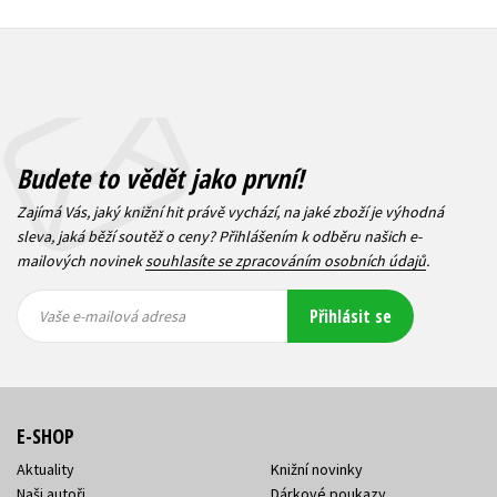
Budete to vědět jako první!
Zajímá Vás, jaký knižní hit právě vychází, na jaké zboží je výhodná
sleva, jaká běží soutěž o ceny? Přihlášením k odběru našich e-
mailových novinek
souhlasíte se zpracováním osobních údajů
.
Vaše e-
Vaše e-
Přihlásit se
mailová
mailová
Vaše e-mailová adresa
adresa
adresa
E-SHOP
Aktuality
Knižní novinky
Naši autoři
Dárkové poukazy