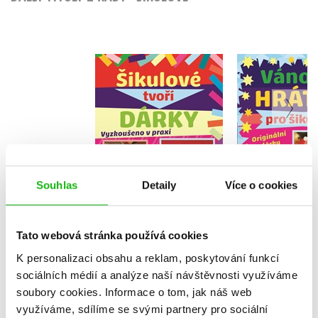
Vánoční hr
Šikulové tvoří dárky
šikul
Kolektiv
Kolekt
Souhlas
Detaily
Více o cookies
Do košíku
Do košík
119 Kč
149 Kč
135 Kč
1
Tato webová stránka používá cookies
K personalizaci obsahu a reklam, poskytování funkcí
sociálních médií a analýze naší návštěvnosti využíváme
soubory cookies.
Informace o tom, jak náš web
využíváme, sdílíme se svými partnery pro sociální