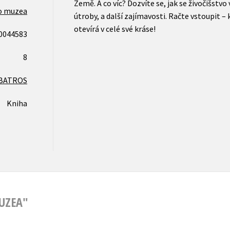
Země. A co víc? Dozvíte se, jak se živočišstvo v
do muzea
útroby, a další zajímavosti. Račte vstoupit – 
otevírá v celé své kráse!
0044583
8
BATROS
Kniha
MUZEA"