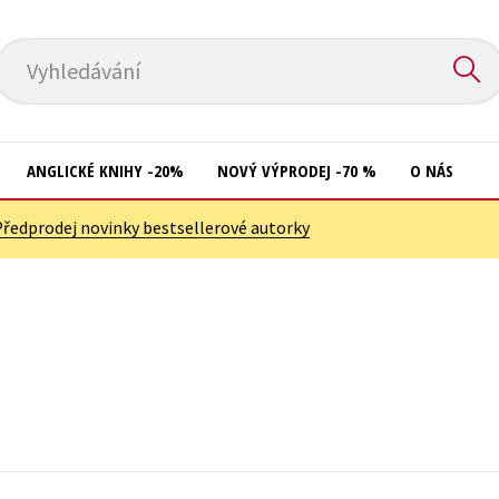
Vyhledávání
ANGLICKÉ KNIHY -20%
NOVÝ VÝPRODEJ -70 %
O NÁS
Předprodej novinky bestsellerové autorky
Přírodní vědy
Křížovky
Společnost, politika
Kuchařky
Technika a věda
New Adult
Učebnice
Ostatní
Umění a kultura
Počítače
Výchova a pedagogika
Poezie
Young adult