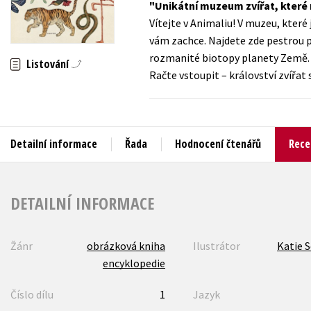
Unikátní muzeum zvířat, které
Auto - moto
Vítejte v Animaliu! V muzeu, které 
Jazyky
Beletrie pro děti
vám zachce. Najdete zde pestrou p
Kalendáře
rozmanité biotopy planety Země. A c
Beletrie pro dospělé
Listování
Račte vstoupit – království zvířat 
Kariéra a osobní rozvoj
Byznys a ekonomie
Komiks
Detailní informace
Řada
Hodnocení čtenářů
Rece
V
DETAILNÍ INFORMACE
Žánr
obrázková kniha
Ilustrátor
Katie 
encyklopedie
Číslo dílu
1
Jazyk