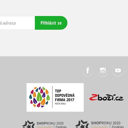
Přihlásit se
á adresa