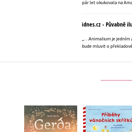
pár let okukovala na Amazo
idnes.cz - Půvabně i
„…Animalium je jedním z 
bude mluvit o překladové 
Gerda: Příběh moře a
Příběhy vánočních
odvahy
skřítků
Adrián Macho
Ingrid Uebeová