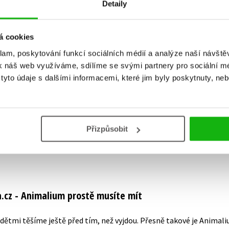
Detaily
á cookies
klam, poskytování funkcí sociálních médií a analýze naší návšt
Vaše hodnocení
k náš web využíváme, sdílíme se svými partnery pro sociální méd
yto údaje s dalšími informacemi, které jim byly poskytnuty, neb
Uživatelskou recenzi mohou vkládat pouze registrovaní uživat
Přihlásit
Přizpůsobit
cz - Animalium prostě musíte mít
dětmi těšíme ještě před tím, než vyjdou. Přesně takové je Animali