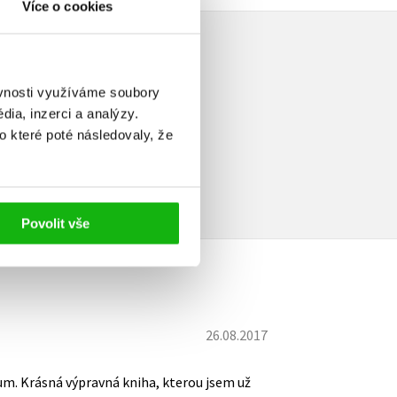
Více o cookies
ěvnosti využíváme soubory
ia, inzerci a analýzy.
o které poté následovaly, že
elé
Povolit vše
26.08.2017
um. Krásná výpravná kniha, kterou jsem už