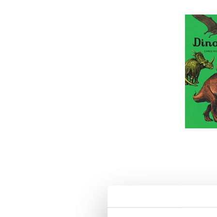
Dino
ml
L
2