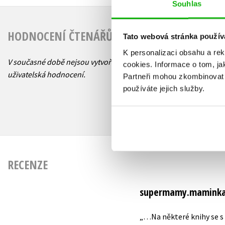
Souhlas
HODNOCENÍ ČTENÁŘŮ
Tato webová stránka použív
K personalizaci obsahu a re
V současné době nejsou vytvořena žádná
cookies.
Informace o tom, ja
uživatelská hodnocení.
Partneři mohou zkombinovat t
používáte jejich služby.
RECENZE
supermamy.maminka.
„…Na některé knihy se s 