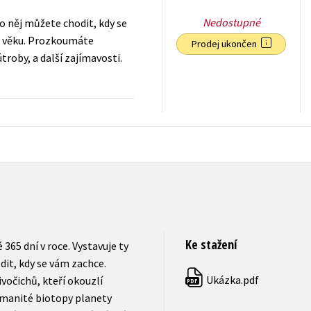
Nedostupné
do něj můžete chodit, kdy se
ho věku. Prozkoumáte
Prodej ukončen
útroby, a další zajímavosti.
399
Kč
s DPH
Ke stažení
 365 dní v roce. Vystavuje ty
dit, kdy se vám zachce.
Ukázka.pdf
vočichů, kteří okouzlí
PDF
manité biotopy planety