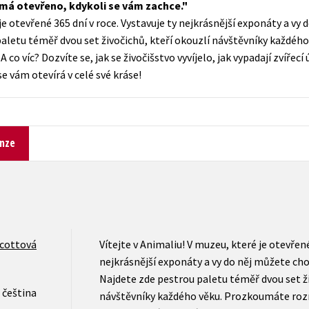
 má otevřeno, kdykoli se vám zachce.
Populárně - naučná pro dospělé
je otevřené 365 dní v roce. Vystavuje ty nejkrásnější exponáty a vy 
Young adult (SK)
Populárně - naučné pro děti
aletu téměř dvou set živočichů, kteří okouzlí návštěvníky každé
Zahraniční literatura
o víc? Dozvíte se, jak se živočišstvo vyvíjelo, jak vypadají zvířecí 
Předškoláci
se vám otevírá v celé své kráse!
Zdraví a životní styl
Příroda a zahrada
nze
šechny tituly
Scottová
Vítejte v Animaliu! V muzeu, které je otevřené
nejkrásnější exponáty a vy do něj můžete cho
Najdete zde pestrou paletu téměř dvou set ži
čeština
návštěvníky každého věku. Prozkoumáte roz