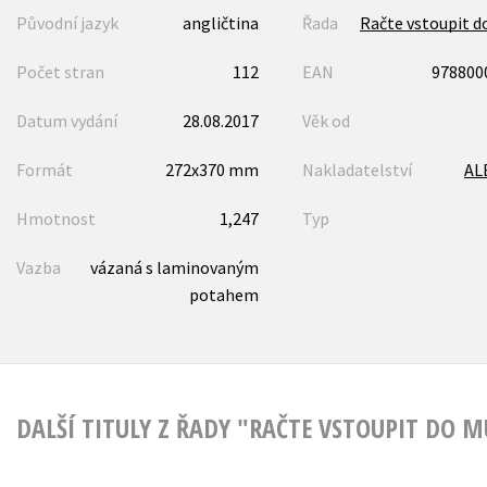
Původní jazyk
angličtina
Řada
Račte vstoupit 
Počet stran
112
EAN
978800
Datum vydání
28.08.2017
Věk od
Formát
272x370 mm
Nakladatelství
AL
Hmotnost
1,247
Typ
Vazba
vázaná s laminovaným
potahem
DALŠÍ TITULY Z ŘADY "RAČTE VSTOUPIT DO 