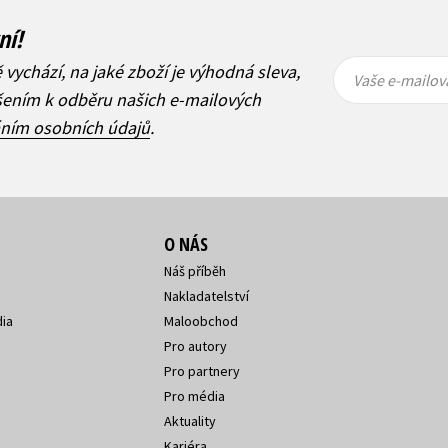
ní!
Vaše e-
Vaše e-
ě vychází, na jaké zboží je výhodná sleva,
mailová
mailová
Vaše e-mailov
adresa
adresa
ášením k odběru našich e-mailových
áním osobních údajů
.
O NÁS
Náš příběh
Nakladatelství
ia
Maloobchod
Pro autory
Pro partnery
Pro média
Aktuality
Kariéra