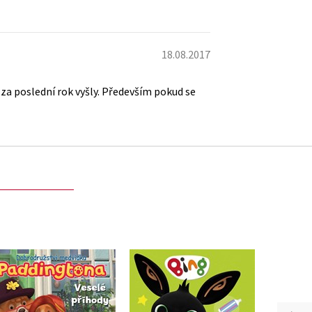
18.08.2017
za poslední rok vyšly. Především pokud se
Dobrodružství
Bing - Bing si čistí
Skok
medvídka Paddingtona
zoubky
čít
- Veselé příhody
Kolektiv
Kolektiv