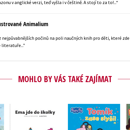
nu v anglické verzi, teď vyšla i v češtině. A stojí to za to!...“
lustrované Animalium
nejpůvabnějších počinů na poli naučných knih pro děti, které zde 
literatuře..."
MOHLO BY VÁS TAKÉ ZAJÍMAT
Peppa Pig - Tomík zase
Ema jde do školky
slyší!
Gunilla Woldová
Kolektiv