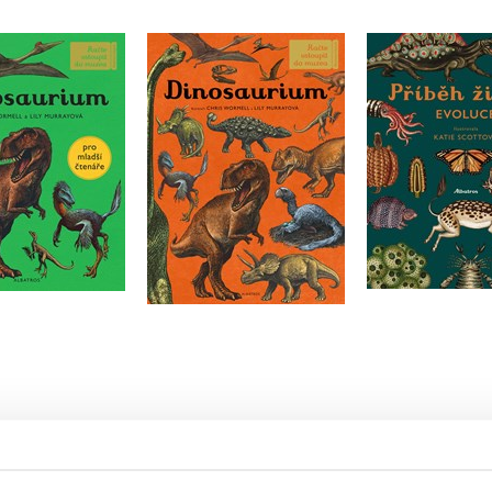
saurium - pro
Dinosaurium
Příběh ž
adší čtenáře
Lily Murray
,
Fiona Mu
Ruth Sym
ily Murrayová
Do košíku
Do košík
Do košíku
399 Kč
239 Kč
39 Kč
499 Kč
2
299 Kč