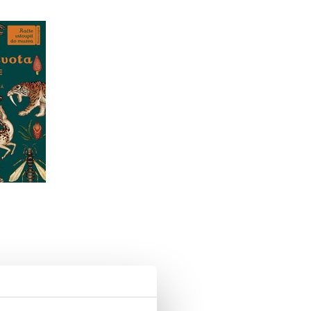
ivota
nroová
onsová
u
99 Kč