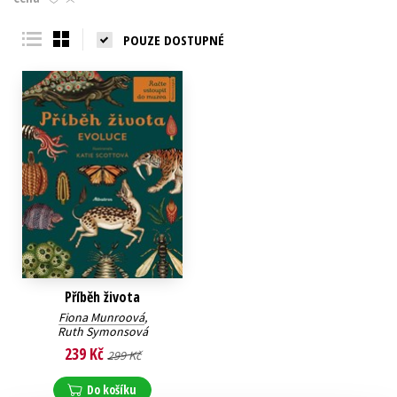
Young adult (SK)
Zahraniční literatura
Zdraví a životní styl
POUZE DOSTUPNÉ
Všechny tituly
Příběh života
Fiona Munroová
,
Ruth Symonsová
239 Kč
299 Kč
Do košíku