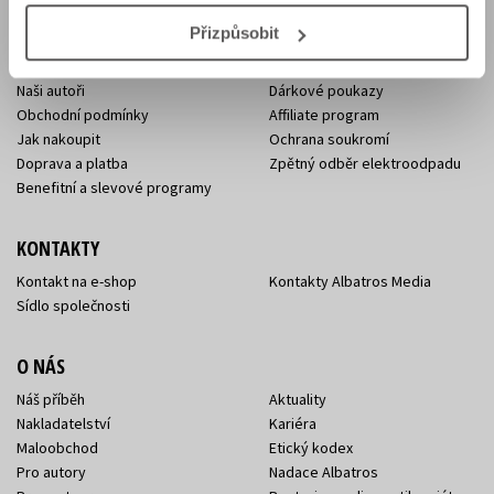
E-SHOP
Přizpůsobit
Aktuality
Knižní novinky
Naši autoři
Dárkové poukazy
Obchodní podmínky
Affiliate program
Jak nakoupit
Ochrana soukromí
Doprava a platba
Zpětný odběr elektroodpadu
Benefitní a slevové programy
KONTAKTY
Kontakt na e-shop
Kontakty Albatros Media
Sídlo společnosti
O NÁS
Náš příběh
Aktuality
Nakladatelství
Kariéra
Maloobchod
Etický kodex
Pro autory
Nadace Albatros