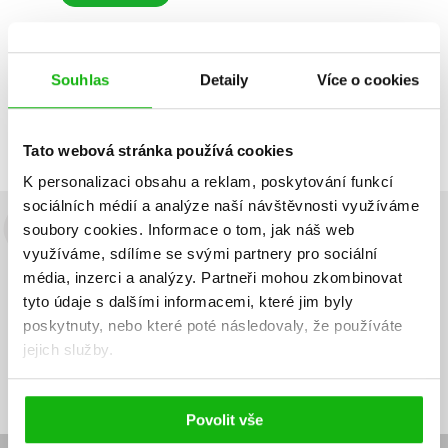
Souhlas
Detaily
Více o cookies
Zobrazuji 1 až 1 z celkem 1 záznamů
Zobraz záznamů
Předchozí
1
Další
Tato webová stránka používá cookies
K personalizaci obsahu a reklam, poskytování funkcí
sociálních médií a analýze naší návštěvnosti využíváme
soubory cookies.
Informace o tom, jak náš web
Budete to vědět jako první!
využíváme, sdílíme se svými partnery pro sociální
Zajímá Vás, jaký knižní hit právě vychází, na jaké zboží je výhodná
média, inzerci a analýzy.
Partneři mohou zkombinovat
sleva, jaká běží soutěž o ceny? Přihlášením k odběru našich e-
tyto údaje s dalšími informacemi, které jim byly
mailových novinek
souhlasíte se zpracováním osobních údajů
.
poskytnuty, nebo které poté následovaly, že používáte
jejich služby.
Vaše e-
Vaše e-
Přihlásit se
mailová
mailová
Vaše e-mailová adresa
adresa
adresa
Povolit vše