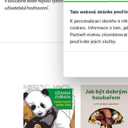
V současné době nejsou vytvořena žádná
uživatelská hodnocení.
Tato webová stránka použív
K personalizaci obsahu a re
cookies.
Informace o tom, ja
Partneři mohou zkombinovat t
používáte jejich služby.
Vybarvování podle
Jak být dobrým
čísel: Úžasná zvířata
houbařem
Kolektiv
Aleš Vít
,
Radomír Soc