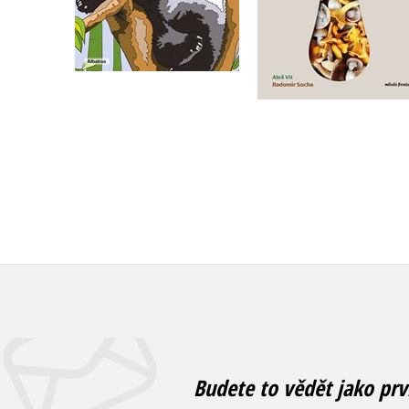
Do košíku
Do košíku
239 Kč
359 Kč
299 Kč
449 Kč
Budete to vědět jako prv