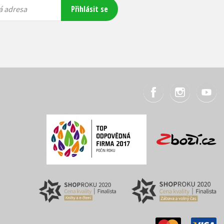
Přihlásit se
á adresa