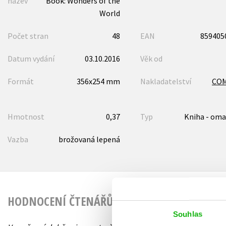
název
Book: Wonders of the
World
Počet stran
48
EAN
859405
Datum vydání
03.10.2016
Věk od
Formát
356x254 mm
Nakladatelství
CO
Hmotnost
0,37
Typ
Kniha - oma
Vazba
brožovaná lepená
HODNOCENÍ ČTENÁŘŮ
Souhlas