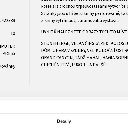
které si s trochou trpělivosti sami vytvoříte 
Stránky jsou u hřbetu knihy perforované, ta
0422339
z knihy vytrhnout, zarámovat a vystavit.
UVNITŘ NALEZNETE OBRAZY TĚCHTO MÍST:
10
STONEHENGE, VELKÁ ČÍNSKÁ ZEĎ, KOLOSE
MPUTER
DÓM, OPERA V SYDNEY, VELIKONOČNÍ OST
PRESS
GRAND CANYON, TÁDŽ MAHAL, HAGIA SOPH
CHICHÉN ITZÁ, LUXOR ... A DALŠÍ!
lovánky
Detaily