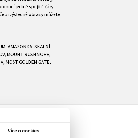
pomocí jediné spojité čáry.
kže si výsledné obrazy můžete
UM, AMAZONKA, SKALNÍ
ROV, MOUNT RUSHMORE,
IA, MOST GOLDEN GATE,
Více o cookies