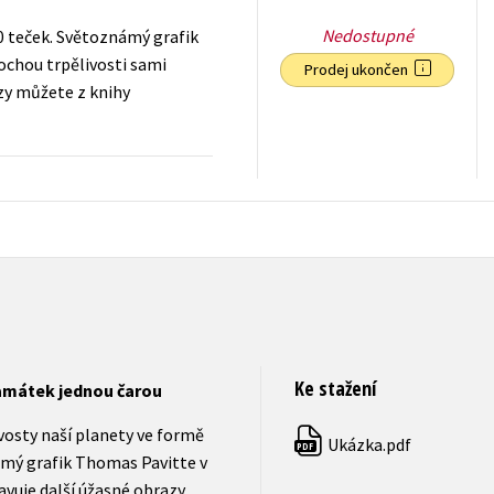
Nedostupné
00 teček. Světoznámý grafik
rochou trpělivosti sami
Prodej ukončen
azy můžete z knihy
159
Kč
s DPH
Ke stažení
památek jednou čarou
kvosty naší planety ve formě
Ukázka.pdf
PDF
ámý grafik Thomas Pavitte v
avuje další úžasné obrazy,