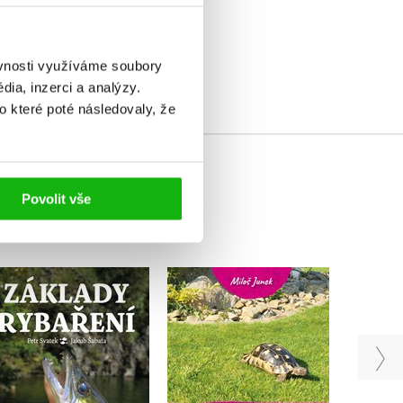
elé
ěvnosti využíváme soubory
ia, inzerci a analýzy.
o které poté následovaly, že
Povolit vše
Začínáme se
Nak
suchozemskými
Základy rybaření
želvami
Jakub Šabata
,
Petr Svatek
Zuz
Miloš Junek