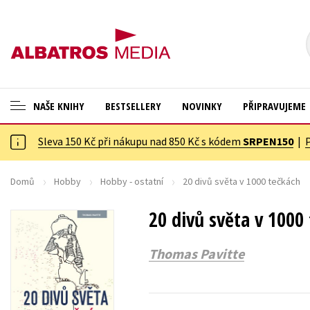
NAŠE KNIHY
BESTSELLERY
NOVINKY
PŘIPRAVUJEME
Sleva 150 Kč při nákupu nad 850 Kč s kódem
SRPEN150
|
ANGLICKÉ KNIHY -20 %
Cestování
VÝPRODEJ -70 %
Dárkové publikace
Domů
Hobby
Hobby - ostatní
20 divů světa v 1000 tečkách
KNIHY S DÁRKEM
Dárkové zboží
20 divů světa v 1000
ASTERIX S DÁRKEM
Digitální fotografie
Thomas Pavitte
🎁DÁRKOVÉ PUBLIKACE
Esoterika a duchovní svět
✉️ DÁRKOVÉ POUKAZY
Historie a military
Hobby