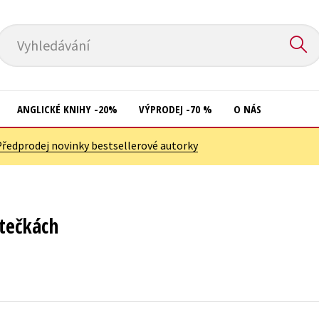
Vyhledávání
ANGLICKÉ KNIHY -20%
VÝPRODEJ -70 %
O NÁS
Předprodej novinky bestsellerové autorky
Přírodní vědy
Křížovky
Společnost, politika
Kuchařky
Technika a věda
New Adult
 tečkách
Učebnice
Ostatní
Umění a kultura
Počítače
Výchova a pedagogika
Poezie
Young adult