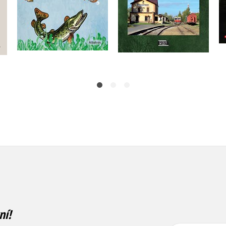
Do košíku
Do košíku
640 Kč
263 Kč
800 Kč
329 Kč
ní!