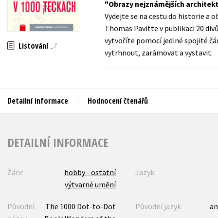
Obrazy nejznámějších architek
Auto - moto
Vydejte se na cestu do historie a 
Jazyky
Beletrie pro děti
Thomas Pavitte v publikaci 20 divů
Kalendáře
vytvoříte pomocí jediné spojité čá
Beletrie pro dospělé
Listování
vytrhnout, zarámovat a vystavit.
Kariéra a osobní rozvoj
Byznys a ekonomie
Komiks
Detailní informace
Hodnocení čtenářů
V
DETAILNÍ INFORMACE
Žánr
hobby - ostatní
Jazyk
výtvarné umění
Původní
The 1000 Dot-to-Dot
Původní jazyk
an