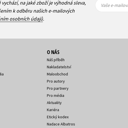
Vaše e-
Vaše e-
ě vychází, na jaké zboží je výhodná sleva,
mailová
mailová
Vaše e-mailov
adresa
adresa
ášením k odběru našich e-mailových
áním osobních údajů
.
O NÁS
Náš příběh
Nakladatelství
ia
Maloobchod
Pro autory
Pro partnery
Pro média
Aktuality
Kariéra
Etický kodex
Nadace Albatros