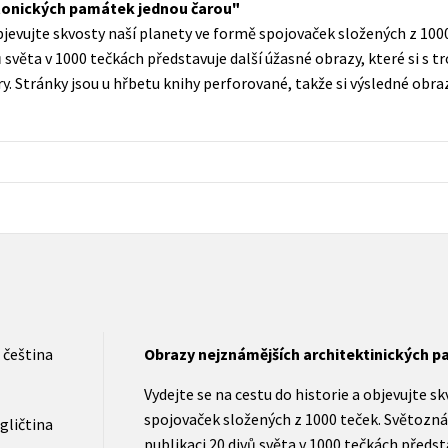
tonických památek jednou čarou
Populárně - naučná pro dospělé
objevujte skvosty naší planety ve formě spojovaček složených z 10
Young adult (SK)
Populárně - naučné pro děti
 světa v 1000 tečkách představuje další úžasné obrazy, které si s t
Zahraniční literatura
ry. Stránky jsou u hřbetu knihy perforované, takže si výsledné obr
Předškoláci
Zdraví a životní styl
Příroda a zahrada
šechny tituly
čeština
Obrazy nejznámějších architektinických 
Vydejte se na cestu do historie a objevujte s
spojovaček složených z 1000 teček. Světozn
gličtina
publikaci 20 divů světa v 1000 tečkách předst