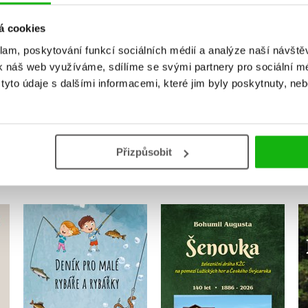
Vaše hodnocení
Uživatelskou recenzi mohou vkládat pouze registrovaní uživat
á cookies
klam, poskytování funkcí sociálních médií a analýze naší návšt
Přihlásit
k náš web využíváme, sdílíme se svými partnery pro sociální méd
yto údaje s dalšími informacemi, které jim byly poskytnuty, neb
MOHLO BY VÁS TAKÉ ZAJÍMAT
Přizpůsobit
Deník pro malé rybáře
Šenovka
a rybářky
Bohumil Augusta
ha
Michaela Hrušková