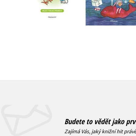
,
Hana Žantovská
Do košíku
,
Ivan Vyskočil
,
Ota Šafránek
215 Kč
269 Kč
,
Dagmar Lhotová
,
Kolektiv
,
Ludvík Ašken
,
Václav Čtvrtek
,
Bohumil Hrabal
,
Karel Pecka
Helena Šmahelová
Do košíku
215 Kč
269 Kč
Budete to vědět jako prv
Zajímá Vás, jaký knižní hit práv