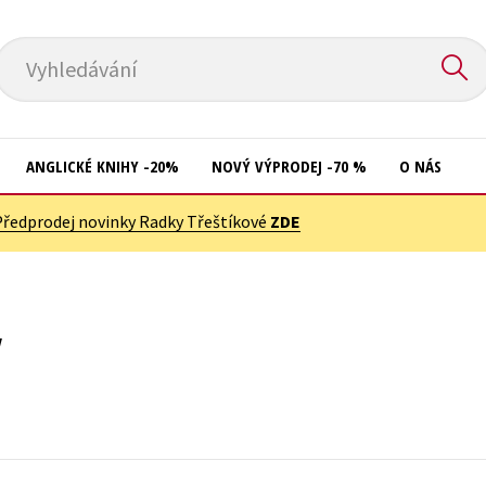
Vyhledávání
ANGLICKÉ KNIHY -20%
NOVÝ VÝPRODEJ -70 %
O NÁS
Předprodej novinky Radky Třeštíkové
ZDE
Přírodní vědy
Křížovky
Společnost, politika
Kuchařky
Technika a věda
New Adult
y
Učebnice
Ostatní
Umění a kultura
Počítače
Výchova a pedagogika
Poezie
Young adult