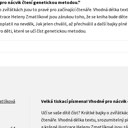
 pro nácvik čtení genetickou metodou.
Populárně - naučná pro dospělé
 o zvířátkách jsou to pravé pro začínající čtenáře. Vhodná délka te
Young adult (SK)
Populárně - naučné pro děti
strace Heleny Zmatlíkové jsou zárukou toho, že se kniha bude dětem
Zahraniční literatura
 doplatil na nevděk, Jak jelen chválil, až přechválil a další bajky plné
Předškoláci
 děti, které se učí číst genetickou metodou.
Zdraví a životní styl
Příroda a zahrada
šechny tituly
tlíková
Velká tiskací písmena! Vhodné pro nácvik
Učí se vaše dítě číst? Krátké bajky o zvířátkác
čtenáře. Vhodná délka textu, srozumitelný př
a krásné ilustrace Heleny Zmatlíkové jsou zá