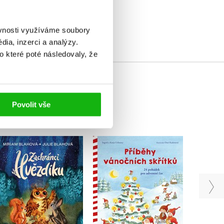
elé
ěvnosti využíváme soubory
ia, inzerci a analýzy.
o které poté následovaly, že
Povolit vše
Příběhy vánočních
Říká
Zachránci Hvězdíku
skřítků
V
Miriam Blahová
Ingrid Uebeová