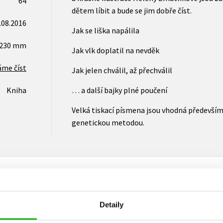
64
dětem líbit a bude se jim dobře číst.
.08.2016
Jak se liška napálila
x230 mm
Jak vlk doplatil na nevděk
áme číst
Jak jelen chválil, až přechválil
Kniha
… a další bajky plné poučení
Velká tiskací písmena jsou vhodná především p
genetickou metodou.
Detaily
Vaše hodnocení