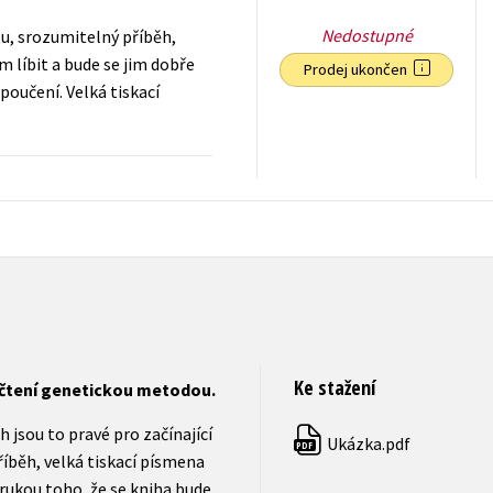
Nedostupné
xtu, srozumitelný příběh,
 líbit a bude se jim dobře
Prodej ukončen
 poučení. Velká tiskací
143
Kč
s DPH
Ke stažení
 čtení genetickou metodou.
h jsou to pravé pro začínající
Ukázka.pdf
PDF
íběh, velká tiskací písmena
rukou toho, že se kniha bude