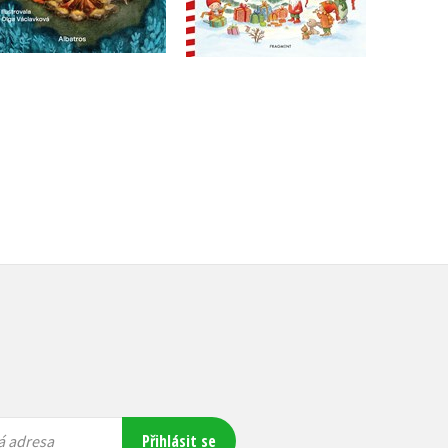
Do košíku
Do košíku
239 Kč
299 Kč
239 Kč
299 Kč
Přihlásit se
á adresa