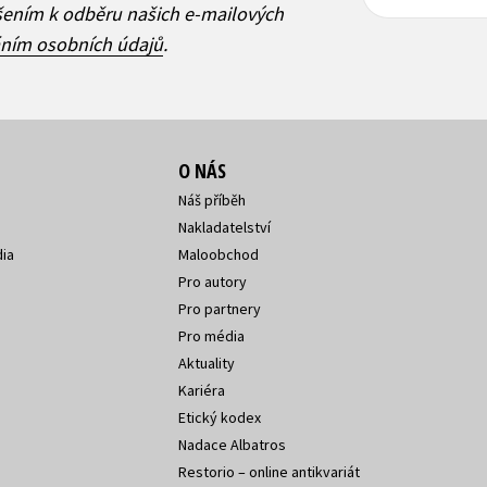
adresa
adresa
ášením k odběru našich e-mailových
áním osobních údajů
.
O NÁS
Náš příběh
Nakladatelství
ia
Maloobchod
Pro autory
Pro partnery
Pro média
Aktuality
Kariéra
Etický kodex
Nadace Albatros
Restorio – online antikvariát