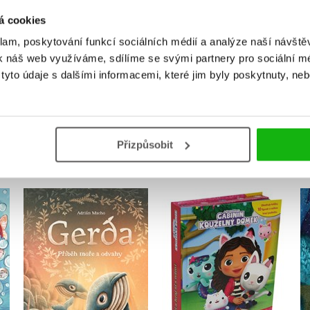
Uživatelskou recenzi mohou vkládat pouze registrovaní uživat
á cookies
klam, poskytování funkcí sociálních médií a analýze naší návšt
Přihlásit
k náš web využíváme, sdílíme se svými partnery pro sociální méd
yto údaje s dalšími informacemi, které jim byly poskytnuty, neb
MOHLO BY VÁS TAKÉ ZAJÍMAT
Přizpůsobit
Gábinin kouzelný
Gerda: Příběh moře a
domek - Čti a hraj si s
odvahy
námi
Adrián Macho
Kolektiv