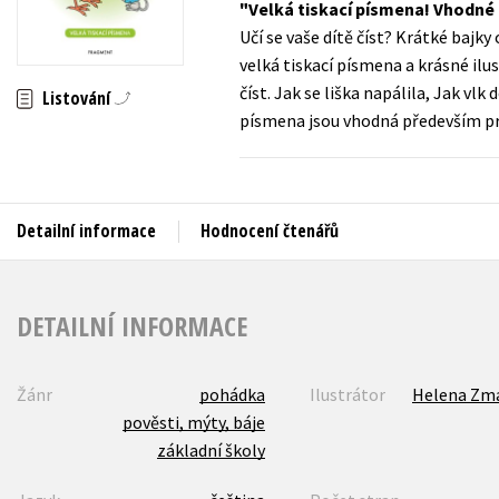
Velká tiskací písmena! Vhodné
Auto - moto
Učí se vaše dítě číst? Krátké bajky
Jazyky
Beletrie pro děti
velká tiskací písmena a krásné ilu
Kalendáře
číst. Jak se liška napálila, Jak vlk
Beletrie pro dospělé
Listování
písmena jsou vhodná především pro
Kariéra a osobní rozvoj
Byznys a ekonomie
Komiks
Detailní informace
Hodnocení čtenářů
V
DETAILNÍ INFORMACE
Žánr
pohádka
Ilustrátor
Helena Zma
pověsti, mýty, báje
základní školy