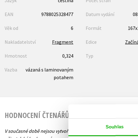
Jazyk
čeština
Počet stran
EAN
9788025328477
Datum vydání
08
Věk od
6
Formát
167
Nakladatelství
Fragment
Edice
Začín
Hmotnost
0,324
Typ
Vazba
vázaná s laminovaným
potahem
HODNOCENÍ ČTENÁŘŮ
Souhlas
V současné době nejsou vytvořena žádná