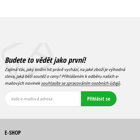
Budete to vědět jako první!
Zajímá Vás, jaký knižní hit právě vychází, na jaké zboží je výhodná
sleva, jaká běží soutěž o ceny? Přihlášením k odběru našich e-
mailových novinek
souhlasíte se zpracováním osobních údajů
.
Vaše e-
Vaše e-
Přihlásit se
mailová
mailová
Vaše e-mailová adresa
adresa
adresa
E-SHOP