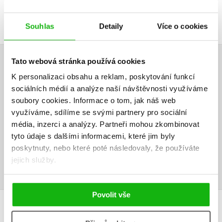
DALŠÍ TITULY Z ŘADY "ZÁPLAŤÁK"
Souhlas
Detaily
Více o cookies
Tato webová stránka používá cookies
HODNOCENÍ ČTENÁŘŮ
K personalizaci obsahu a reklam, poskytování funkcí
sociálních médií a analýze naší návštěvnosti využíváme
V současné době nejsou vytvořena žádná uživatelská hodnocení.
soubory cookies.
Informace o tom, jak náš web
využíváme, sdílíme se svými partnery pro sociální
Vaše hodnocení
média, inzerci a analýzy.
Partneři mohou zkombinovat
tyto údaje s dalšími informacemi, které jim byly
Uživatelskou recenzi mohou vkládat pouze registrovaní uživatelé
poskytnuty, nebo které poté následovaly, že používáte
Přihlásit
jejich služby.
Povolit vše
MOHLO BY VÁS TAKÉ ZAJÍMAT