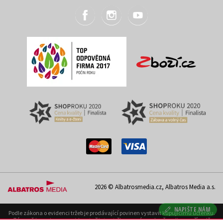
2026 © Albatrosmedia.cz, Albatros Media a.s.
NAPIŠTE NÁM
Podle zákona o evidenci tržeb je prodávající povinen vystavit kupujícímu účtenku.
Zároveň je povinen zaevidovat přijatou tržbu u správce daně on-line; v případě