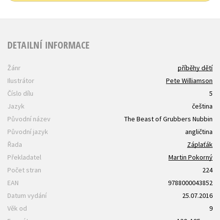
DETAILNÍ INFORMACE
Žánr
příběhy dětí
Ilustrátor
Pete Williamson
Číslo dílu
5
Jazyk
čeština
Původní název
The Beast of Grubbers Nubbin
Původní jazyk
angličtina
Řada
Záplaťák
Překladatel
Martin Pokorný
Počet stran
224
EAN
9788000043852
Datum vydání
25.07.2016
Věk od
9