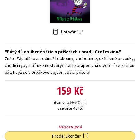
Young adult (SK)
Zahraniční literatura
Zdraví a životní styl
Všechny tituly
Listování
Pátý díl oblíbené série o příšerách z hradu Groteskinu.
Znáte Záplaťákovu rodinu? Lebkouny, chobotnice, okřídlené pavouky,
chodící ryby a tříruké nestvůry? I tahle prapodivná stvoření se začnou
bát, když se v Drbákově objeví… další příšera!
159 Kč
199 Kč
Běžně
ušetříte 40 Kč
Nedostupné
Prodej ukončen