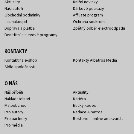
Aktuality
Knižní novinky
Naši autoři
Dárkové poukazy
Obchodní podmínky
Affiliate program
Jak nakoupit
Ochrana soukromí
Doprava a platba
Zpětný odběr elektroodpadu
Benefitní a slevové programy
KONTAKTY
Kontakt na e-shop
Kontakty Albatros Media
Sídlo společnosti
O NÁS
Náš příběh
Aktuality
Nakladatelství
Kariéra
Maloobchod
Etický kodex
Pro autory
Nadace Albatros
Pro partnery
Restorio – online antikvariát
Pro média