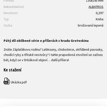
Formát
130x195 mm
Nakladatelství
ALBATROS
Hmotnost
0,297
Typ
Kniha
Vazba
brožovaná lepená
Pátý díl oblíbené série o příšerách z hradu Groteskinu
Znáte Záplaťákovu rodinu? Lebkouny, chobotnice, okřídlené pavouky,
chodící ryby a tříruké nestvůry? I tahle prapodivná stvoření se začnou
bát, když se v Drbákově objeví… další příšera!
Ke stažení
Ukázka.pdf
PDF