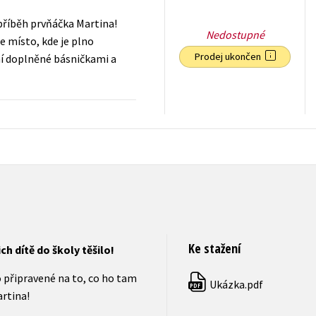
 příběh prvňáčka Martina!
Nedostupné
le místo, kde je plno
Prodej ukončen
ní doplněné básničkami a
55
Kč
s DPH
Ke stažení
ich dítě do školy těšilo!
lo připravené na to, co ho tam
Ukázka.pdf
PDF
rtina!