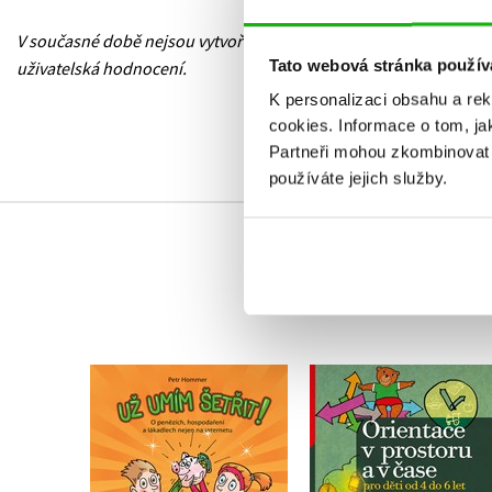
V současné době nejsou vytvořena žádná
Tato webová stránka použív
uživatelská hodnocení.
K personalizaci obsahu a re
cookies.
Informace o tom, ja
Partneři mohou zkombinovat t
používáte jejich služby.
Orientace v prostor
Už umím šetřit!
čase pro děti od 4 d
let
Petr Hommer
Jiřina Bednářová