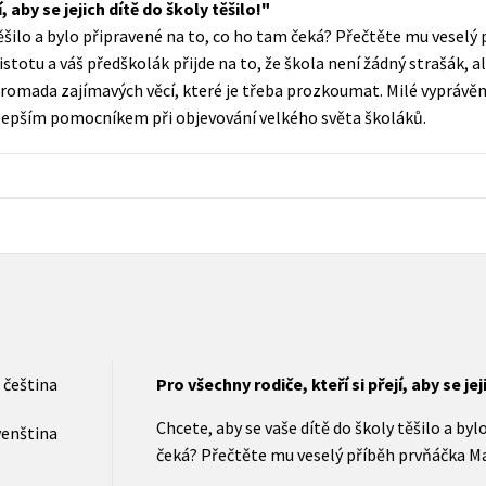
, aby se jejich dítě do školy těšilo!
Populárně - naučná pro dospělé
těšilo a bylo připravené na to, co ho tam čeká? Přečtěte mu veselý
Young adult (SK)
Populárně - naučné pro děti
stotu a váš předškolák přijde na to, že škola není žádný strašák, a
Zahraniční literatura
hromada zajímavých věcí, které je třeba prozkoumat. Milé vyprávě
Předškoláci
jlepším pomocníkem při objevování velkého světa školáků.
Zdraví a životní styl
Příroda a zahrada
šechny tituly
čeština
Pro všechny rodiče, kteří si přejí, aby se jej
Chcete, aby se vaše dítě do školy těšilo a by
venština
čeká? Přečtěte mu veselý příběh prvňáčka Ma