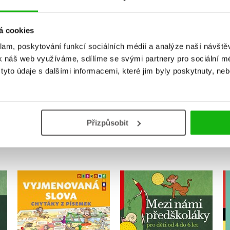
Vaše hodnocení
á cookies
Uživatelskou recenzi mohou vkládat pouze registrovaní uživat
klam, poskytování funkcí sociálních médií a analýze naší návšt
k náš web využíváme, sdílíme se svými partnery pro sociální méd
Přihlásit
yto údaje s dalšími informacemi, které jim byly poskytnuty, neb
MOHLO BY VÁS TAKÉ ZAJÍMAT
Přizpůsobit
Vyjmenovaná slova:
u a
Mezi námi předškoláky
chytáky z písemek
o 6
pro děti od 4 do 6 let
,
Eva Mrázková
Andrea Brázdová
Jiřina Bednářová