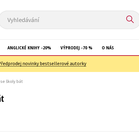
Vyhledávání
ANGLICKÉ KNIHY -20%
VÝPRODEJ -70 %
O NÁS
Předprodej novinky bestsellerové autorky
Přírodní vědy
Křížovky
Společnost, politika
se školy bát
Kuchařky
Technika a věda
New Adult
át
Učebnice
Ostatní
Umění a kultura
Počítače
Výchova a pedagogika
Poezie
Young adult