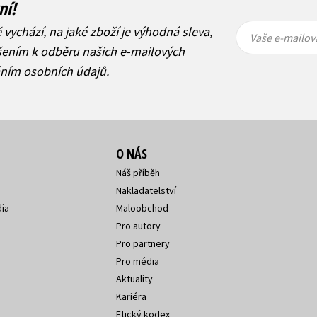
ní!
Vaše e-
Vaše e-
ě vychází, na jaké zboží je výhodná sleva,
mailová
mailová
Vaše e-mailov
adresa
adresa
ášením k odběru našich e-mailových
áním osobních údajů
.
O NÁS
Náš příběh
Nakladatelství
ia
Maloobchod
Pro autory
Pro partnery
Pro média
Aktuality
Kariéra
Etický kodex