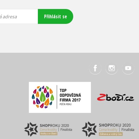
Přihlásit se
á adresa