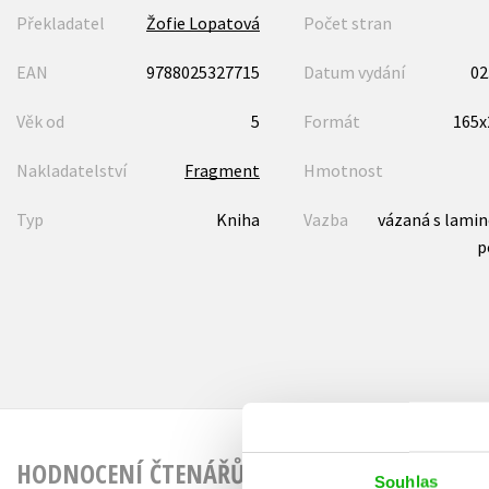
Překladatel
Žofie Lopatová
Počet stran
EAN
9788025327715
Datum vydání
02
Věk od
5
Formát
165
Nakladatelství
Fragment
Hmotnost
Typ
Kniha
Vazba
vázaná s lami
p
HODNOCENÍ ČTENÁŘŮ
Souhlas