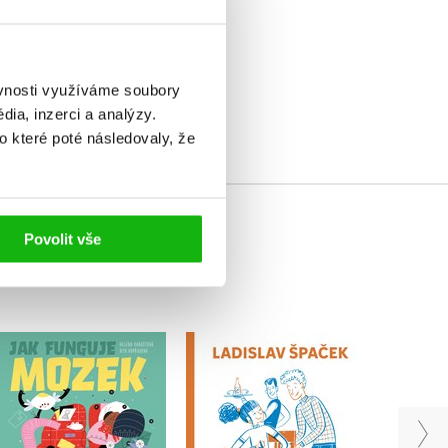
elé
ěvnosti využíváme soubory
ia, inzerci a analýzy.
o které poté následovaly, že
Povolit vše
Úžas
Etiketa pro holky a
Jak funguje mozek?
kluky
Helena Haraštová
ÚDiF
Ladislav Špaček