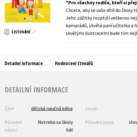
Pro všechny rodiče, kteří si přejí
Auto - moto
Chcete, aby se vaše dítě do školy 
Jazyky
Beletrie pro děti
Jeho zážitky rozptýlí veškerou neji
Kalendáře
kamarádů, skvělá paní učitelka a 
Beletrie pro dospělé
Listování
skvělými ilustracemi bude tím ne
Kariéra a osobní rozvoj
Byznys a ekonomie
Komiks
Detailní informace
Hodnocení čtenářů
V
DETAILNÍ INFORMACE
Žánr
dětská naučná edice
Jazyk
Původní
Netreba sa školy
Původní jazyk
slo
název
báť