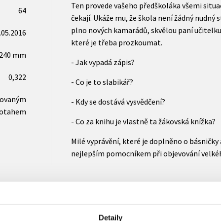
Ten provede vašeho předškoláka všemi situac
64
čekají. Ukáže mu, že škola není žádný nudný s
plno nových kamarádů, skvělou paní učitelku
.05.2016
které je třeba prozkoumat.
x240 mm
- Jak vypadá zápis?
0,322
- Co je to slabikář?
novaným
- Kdy se dostává vysvědčení?
otahem
- Co za knihu je vlastně ta žákovská knížka?
Milé vyprávění, které je doplněno o básničky 
nejlepším pomocníkem při objevování velkéh
Detaily